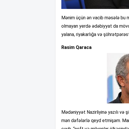
Mənim üçün ən vacib məsələ bu m
olmayan yerdə ədəbiyyat da mövc
yalana, riyakarlığa və şöhrətpərəstl
Rasim Qaraca
Mədəniyyət Nazirliyinə yazılı və ş
mən dəfələrlə qeyd etmişəm. Mara
çıxıb, “neft və milyonlar ölkəsind