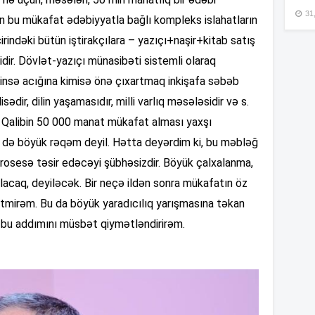
13
31,
 bu mükafat ədəbiyyatla bağlı kompleks islahatların
cirindəki bütün iştirakçılara – yazıçı+naşir+kitab satış
13
dir. Dövlət-yazıçı münasibəti sistemli olaraq
iminsə acığına kimisə önə çıxartmaq inkişafa səbəb
13
dir, dilin yaşamasıdır, milli varlıq məsələsidir və s.
… Qalibin 50 000 manat mükafat alması yaxşı
r də böyük rəqəm deyil. Hətta deyərdim ki, bu məbləğ
13
rosesə təsir edəcəyi şübhəsizdir. Böyük çalxalanma,
ılacaq, deyiləcək. Bir neçə ildən sonra mükafatın öz
 etmirəm. Bu da böyük yaradıcılıq yarışmasına təkan
13
yin bu addımını müsbət qiymətləndirirəm.
12