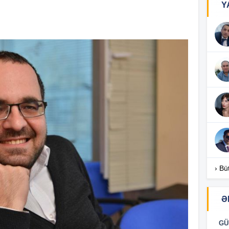
Y
14
13
13
› Bü
13
Ə
13
GÜ