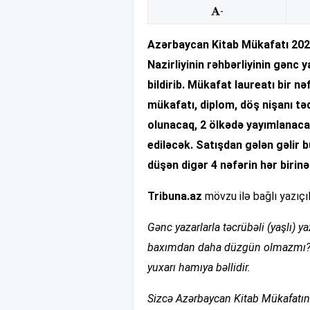
-
Azərbaycan Kitab Mükafatı 2026
Nazirliyinin rəhbərliyinin gənc
bildirib. Mükafat laureatı bir 
mükafatı, diplom, döş nişanı təq
olunacaq, 2 ölkədə yayımlanacaq
ediləcək. Satışdan gələn gəlir 
düşən digər 4 nəfərin hər birin
Tribuna.az
mövzu ilə bağlı yazıçıl
Gənc yazarlarla təcrübəli (yaşlı) y
baxımdan daha düzgün olmazmı? Ç
yuxarı hamıya bəllidir.
Sizcə Azərbaycan Kitab Mükafatın