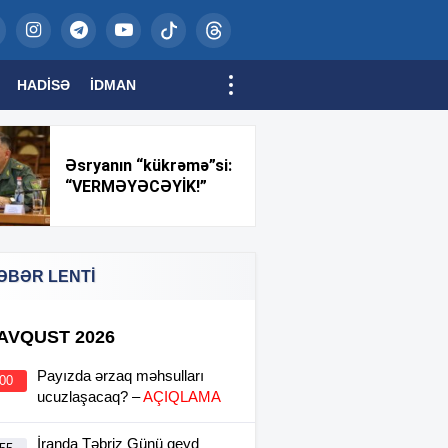
HADISƏ
İDMAN
Əsryanın “kükrəmə”si:
“VERMƏYƏCƏYİK!”
ƏBƏR LENTİ
 AVQUST 2026
Payızda ərzaq məhsulları
:00
ucuzlaşacaq? –
AÇIQLAMA
İranda Təbriz Günü qeyd