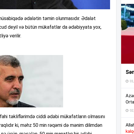
13
üsabiqədə ədalətin təmin olunmasıdır. Ədalət
ud deyil və bütün mükafatlar da ədəbiyyata yox,
13
iyə verilir.
13
Sən
13
01
13
Azər
Orta
02
13
ifahi təkliflərimdə ciddi ədəbi mükafatların olmasını
Alla
qlıdır ki, məhz 50 min rəqəmi də mənim dilimdən
kal
ə nə üçün, məsələn, 50 min manatlıq bir ədəbi