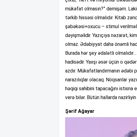
mükafat olmasın?” demişəm. Lakin
tərkib hissəsi olmalıdır. Kitab zən
şəbəkəsi+oxucu – stimul verilməli
dəyişməlidir. Yazıçıya nəzarət, k
olmaz. Ədəbiyyat daha önəmli hadisə
Burada hər şey ədalətli olmalıdır
hadisədir. Yaxşı əsər üçün o qədə
azdır. Mükafatlandırmanın ədəbi p
narazılıqlar olacaq. Nöqsanlar yaz
həqiqi sahibini tapacağını istisna
verə bilər. Bütün hallarda nazirli
Şərif Ağayar