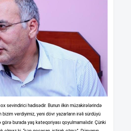
12
12
12
12
12
x sevindirici hadisədir. Bunun ilkin müzakirələrində
izim verdiyimiz, yeni dövr yazarların irəli sürdüyü
12
nə görə burada yaş kateqoriyası qoyulmamalıdır. Çünki
k olmaz ki, “sən qocasan, iştirak etmə”. Dünyanın