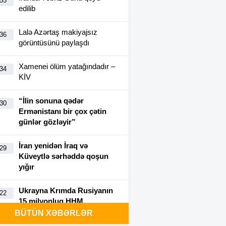
:55
edilib
Lalə Azərtaş makiyajsız
:36
görüntüsünü paylaşdı
Xamenei ölüm yatağındadır –
:34
KİV
“İlin sonuna qədər
:30
Ermənistanı bir çox çətin
günlər gözləyir”
İran yenidən İraq və
:29
Küveytlə sərhəddə qoşun
yığır
Ukrayna Krımda Rusiyanın
:22
15 milyonluq HHM
kompleksini vurdu-VİDEO
BÜTÜN XƏBƏRLƏR