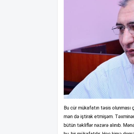
Bu cür mükafatın təsis olunması ço
mən də iştirak etmişəm. Təxminən b
bütün təkliflər nəzərə alınıb. Mə
bu, bir mükafatdır. Heç kimə demə