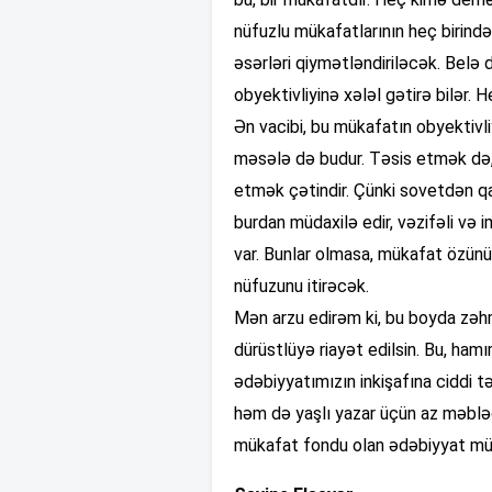
nüfuzlu mükafatlarının heç birində
əsərləri qiymətləndiriləcək. Belə
obyektivliyinə xələl gətirə bilər.
Ən vacibi, bu mükafatın obyektivl
məsələ də budur. Təsis etmək də, 
etmək çətindir. Çünki sovetdən qal
burdan müdaxilə edir, vəzifəli və 
var. Bunlar olmasa, mükafat özünü
nüfuzunu itirəcək.
Mən arzu edirəm ki, bu boyda zəhm
dürüstlüyə riayət edilsin. Bu, ham
ədəbiyyatımızın inkişafına ciddi 
həm də yaşlı yazar üçün az məblə
mükafat fondu olan ədəbiyyat müs