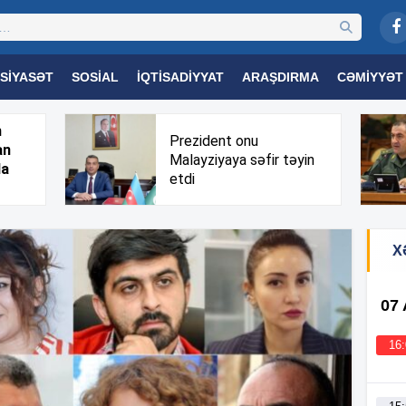
SIYASƏT
SOSIAL
İQTISADIYYAT
ARAŞDIRMA
CƏMIYYƏT
OGIYA
TƏHSIL
SAĞLAMLIQ
MARAQLI
TRIBUNA TV
h
Prezident onu
an
Malayziyaya səfir təyin
da
etdi
X
07
16