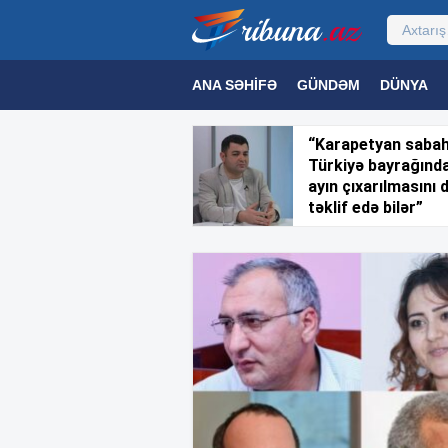
ANA SƏHIFƏ
GÜNDƏM
DÜNYA
MƏDƏNIYYƏT
MAQAZIN
TEXNOL
“Karapetyan saba
Türkiyə bayrağınd
ayın çıxarılmasını 
təklif edə bilər”