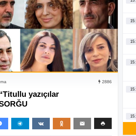
15
15
15
15
rma
2886
15
Titullu yazıçılar
— SORĞU
15