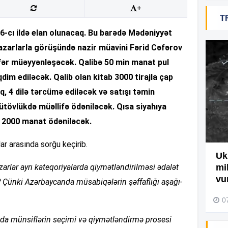
+
15
T
-cı ildə elan olunacaq. Bu barədə Mədəniyyət
 yazarlarla görüşündə nazir müavini Fərid Cəfərov
15
nəfər müəyyənləşəcək. Qalibə 50 min manat pul
dim ediləcək. Qalib olan kitab 3000 tirajla çap
, 4 dilə tərcümə ediləcək və satışı təmin
15
bütövlükdə müəllifə ödəniləcək. Qısa siyahıya
ə 2000 manat ödəniləcək.
14
ar arasında sorğu keçirib.
Ağdamda yanğını bu şəxs
Uk
azarlar ayrı kateqoriyalarda qiymətləndirilməsi ədalət
törədibmiş – Video
mi
14
vu
ünki Azərbaycanda müsabiqələrin şəffaflığı aşağı-
04 Avqust 2026, 09:45
0
da münsiflərin seçimi və qiymətləndirmə prosesi
14