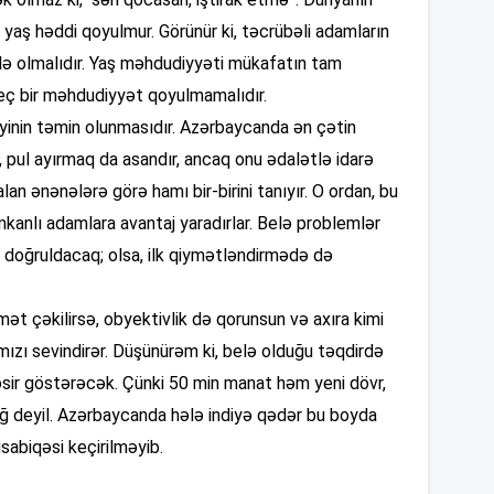
12
 yaş həddi qoyulmur. Görünür ki, təcrübəli adamların
 də olmalıdır. Yaş məhdudiyyəti mükafatın tam
12
 Heç bir məhdudiyyət qoyulmamalıdır.
iyinin təmin olunmasıdır. Azərbaycanda ən çətin
pul ayırmaq da asandır, ancaq onu ədalətlə idarə
12
an ənənələrə görə hamı bir-birini tanıyır. O ordan, bu
imkanlı adamlara avantaj yaradırlar. Belə problemlər
 doğruldacaq; olsa, ilk qiymətləndirmədə də
12
ət çəkilirsə, obyektivlik də qorunsun və axıra kimi
ımızı sevindirər. Düşünürəm ki, belə olduğu təqdirdə
11
təsir göstərəcək. Çünki 50 min manat həm yeni dövr,
ğ deyil. Azərbaycanda hələ indiyə qədər bu boyda
abiqəsi keçirilməyib.
11