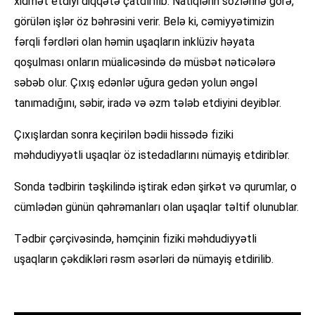
xidmət etdiyi diqqətə çatdırılıb. Natiqlərin sözlərinə görə,
görülən işlər öz bəhrəsini verir. Belə ki, cəmiyyətimizin
fərqli fərdləri olan həmin uşaqların inklüziv həyata
qoşulması onların müalicəsində də müsbət nəticələrə
səbəb olur. Çıxış edənlər uğura gedən yolun əngəl
tanımadığını, səbir, iradə və əzm tələb etdiyini deyiblər.
Çıxışlardan sonra keçirilən bədii hissədə fiziki
məhdudiyyətli uşaqlar öz istedadlarını nümayiş etdiriblər.
Sonda tədbirin təşkilində iştirak edən şirkət və qurumlar, o
cümlədən günün qəhrəmanları olan uşaqlar təltif olunublar.
Tədbir çərçivəsində, həmçinin fiziki məhdudiyyətli
uşaqların çəkdikləri rəsm əsərləri də nümayiş etdirilib.