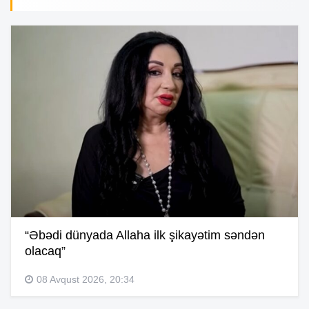
“Əbədi dünyada Allaha ilk şikayətim səndən
olacaq”
08 Avqust 2026, 20:34