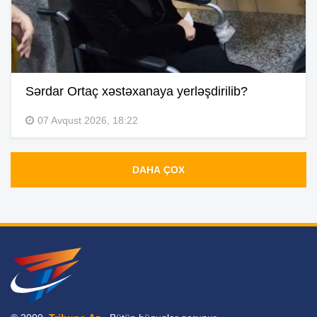
Sərdar Ortaç xəstəxanaya yerləşdirilib?
07 Avqust 2026, 18:22
DAHA ÇOX