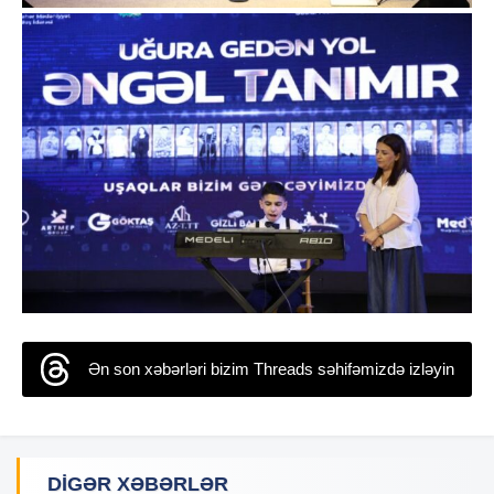
Ən son xəbərləri bizim Threads səhifəmizdə izləyin
DIGƏR XƏBƏRLƏR