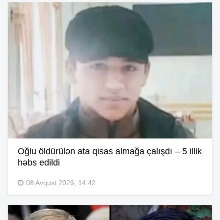
Oğlu öldürülən ata qisas almağa çalışdı – 5 illik
həbs edildi
08 Avqust 2026, 14:42