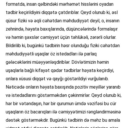
formatda, insan qəlbindəki mərhəmət hisslərini oyadan
tədbir keçirildiyini diqqətə çatdırıblar. Qeyd olunub ki, əsl
qüsur fiziki və əqli cəhətdən məhdudiyyət deyil, o, insanın
zehnində, həyata baxışlarında, düşüncələrində formalaşır
və həmin şəxslər cəmiyyət üçün təhlükəli, zərərli olurlar.
Bildirilib ki, bugünkü tədbirin həsr olunduğu fiziki cəhətdən
məhdudiyyətli uşaqlar öz istedadları ilə parlaq
gələcəklərini müəyyənləşdiriblər. Dövlətimizin həmin
uşaqlarla bağlı kifayət qədər tədbirlər həyata keçirdiyi,
onlara xüsusi diqqət və qayğı göstərildiyi vurğulanıb.
Nəticədə onların həyata baxışında pozitiv meyillər yaranıb
və istedadlarını göstərməkdən çəkinmirlər. Qeyd olunub ki,
hər bir vətəndaşın, hər bir qurumun ümdə vəzifəsi bu cür
uşaqların öz bacarıqları ilə cəmiyyətimizi rəngləndirməsinə
dəstək göstərməkdir. Bugünkü tədbirin də məhz bu amala