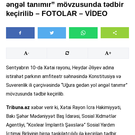
əngəl tanımır” mövzusunda tədbir
keçirilib – FOTOLAR – VİDEO
-
+
Sentyabrın 10-da Xətai rayonu, Heydər Əliyev adına
istirahət parkının amfiteatr səhnəsində Konstitusiya və
Suverenlik ili çərçivəsində “Uğura gedən yol əngəl tanımır”
mövzusunda tədbir keçirilib.
Tribuna.az
xəbər verir ki, Xətai Rayon İcra Hakimiyyəti,
Bakı Şəhər Mədəniyyət Baş İdarəsi, Sosial Xidmətlər
Agentliyi, “Koxlear İmplantlı Şəxslərə” Sosial Yardım
İctimai Birliyinin birgə təşkilatçılığı ilə keçirilən tədbir