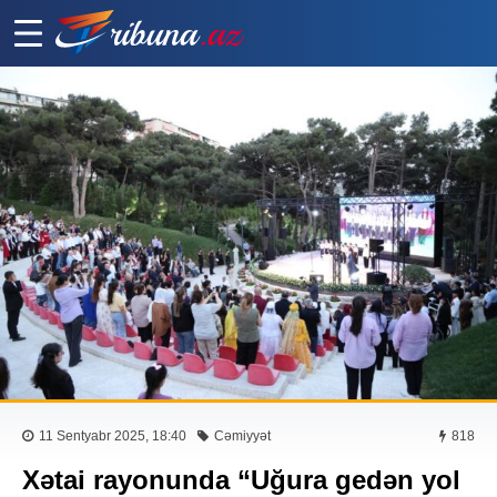
11 Sentyabr 2025, 18:40
Cəmiyyət
818
Xətai rayonunda “Uğura gedən yol