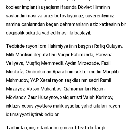
koxlear implantlı uşaqların ifasında Dövlət Himninin
səsləndirilməsi və ərazi bütövlüyümüz, suverenliyimiz
naminə canlarından keçən qəhrəmanların əziz xatirəsinin bir
dəqiqəlik sükutla yad edilməsi ilə başlayıb.
Tədbirdə rayon İcra Hakimiyyətinin başçısı Rafiq Quluyev,
Milli Məclisin deputatları Vüqar Rəhimzadə, Pərvanə
Vəliyeva, Müşfiq Məmmədli, Aydın Mirzəzadə, Fazil
Mustafa, Ombudsman Aparatının sektor müdiri Müqalib
Mahmudov, YAP Xətai rayon təşkilatının sədri Ramil
Mirzəyev, Vətən Müharibəsi Qəhrəmanları Nizami
Mövlanov, Zaur Hüseynov, xalq artisti Valeh Kərimov,
inkluziv xüsusiyyətlərə malik uşaqlar, şəhid ailələri, rayon
ictimaiyyəti iştirak ediblər.
Tədbirdə çıxış edənlər bu gün amfiteatrda fərqli