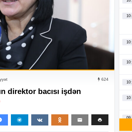
10
10
10
10
yyət
624
10
n direktor bacısı işdən
10
)
09