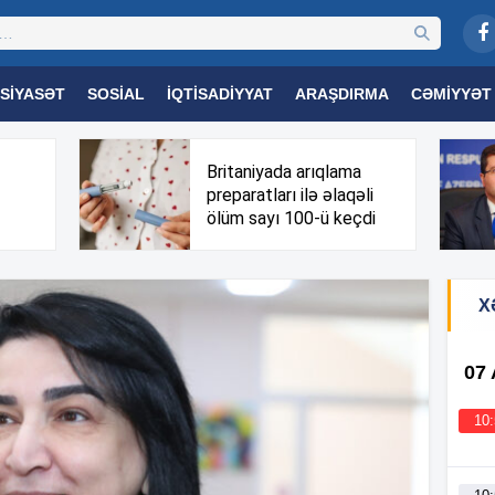
SIYASƏT
SOSIAL
İQTISADIYYAT
ARAŞDIRMA
CƏMIYYƏT
OGIYA
TƏHSIL
SAĞLAMLIQ
MARAQLI
TRIBUNA TV
Britaniyada arıqlama
preparatları ilə əlaqəli
ölüm sayı 100-ü keçdi
X
07
10