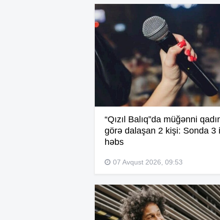
“Qızıl Balıq”da müğənni qadı
görə dalaşan 2 kişi: Sonda 3 i
həbs
07 Avqust 2026, 09:53