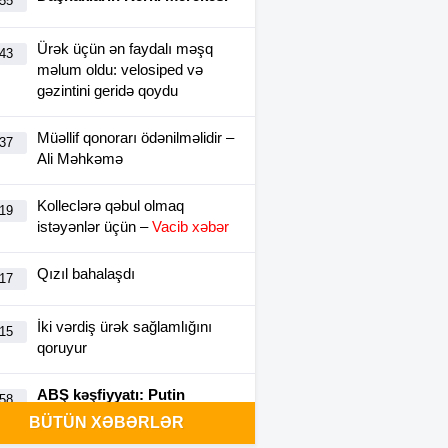
:55
Ürək üçün ən faydalı məşq
:43
məlum oldu: velosiped və
gəzintini geridə qoydu
Müəllif qonorarı ödənilməlidir –
:37
Ali Məhkəmə
Kolleclərə qəbul olmaq
:19
istəyənlər üçün –
Vacib xəbər
Qızıl bahalaşdı
:17
İki vərdiş ürək sağlamlığını
:15
qoruyur
ABŞ kəşfiyyatı: Putin
:58
NATO-ya bu payızdan
BÜTÜN XƏBƏRLƏR
hücum edə bilər