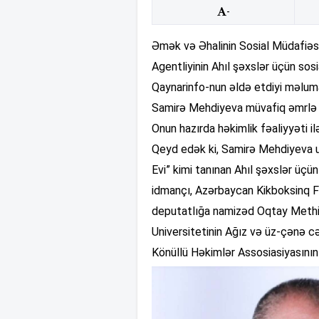
-
Əmək və Əhalinin Sosial Müdafiəsi
Agentliyinin Ahıl şəxslər üçün sosi
Qaynarinfo-nun əldə etdiyi məlum
Samirə Mehdiyeva müvafiq əmrlə 
Onun hazırda həkimlik fəaliyyəti il
Qeyd edək ki, Samirə Mehdiyeva uzun
Evi” kimi tanınan Ahıl şəxslər üçün
idmançı, Azərbaycan Kikboksinq Fe
deputatlığa namizəd Oqtay Methiy
Universitetinin Ağız və üz-çənə c
Könüllü Həkimlər Assosiasiyasının 