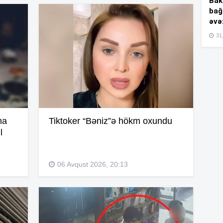
Bakı
bağ
17
əvə
31,
17
16
na
Tiktoker “Bəniz”ə hökm oxundu
l
16
06 Avqust 2026, 20:13
16