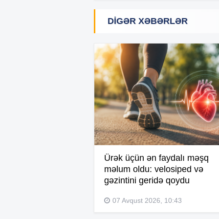
DIGƏR XƏBƏRLƏR
Ürək üçün ən faydalı məşq
məlum oldu: velosiped və
gəzintini geridə qoydu
07 Avqust 2026, 10:43