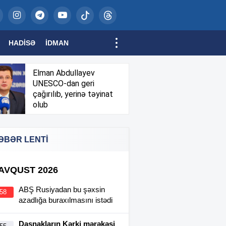
HADISƏ
İDMAN
Elman Abdullayev
UNESCO-dan geri
çağırılıb, yerinə təyinat
olub
ƏBƏR LENTİ
 AVQUST 2026
ABŞ Rusiyadan bu şəxsin
:58
azadlığa buraxılmasını istədi
Daşnakların Kərki mərəkəsi