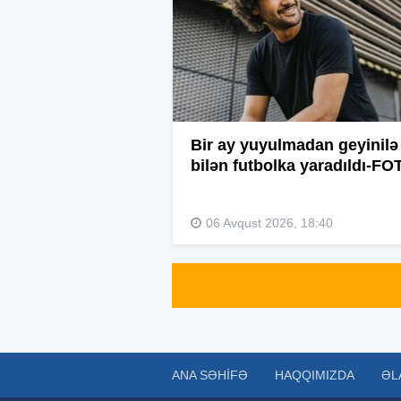
Bir ay yuyulmadan geyinilə
bilən futbolka yaradıldı-FO
06 Avqust 2026, 18:40
ANA SƏHIFƏ
HAQQIMIZDA
ƏL