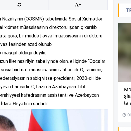
+
T
09
 Nazirliyinin (ƏƏSMN) tabeliyində Sosial Xidmətlər
al xidmət müəssisəsinin direktoru işdən çıxarılıb.
ata görə, bir müddət əvvəl müəssisəsinin direktoru
09
vəzifəsindən azad olunub.
ə məşğul olduğu deyilir.
09
 illər nazirliyin tabeliyində olan, el içində “Qocalar
 sosial xidmət müəssisəsinin rəhbəri idi. O, tanınmış
derasiyasının sabiq vitse-prezidenti, 2020-ci ildə
09
evin bacısıdır. O, hazırda Azərbaycan Tibb
Kompleksdə faciə: 2 yaşlı
Mə
ərrahiyyəsi kafedrasının assistenti və Azərbaycan
uşaq hovuzda boğuldu –
şl
Video
təl
İdarə Heyətinin sədridir.
09
29 İyul 2026, 16:21
0
09