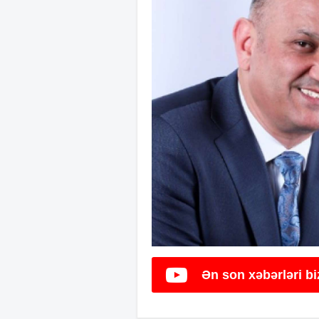
Ən son xəbərləri b