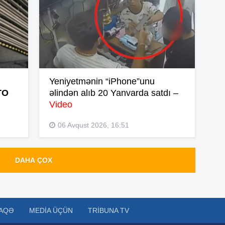
16
16
Yeniyetmənin “iPhone”unu
TO
əlindən alıb 20 Yanvarda satdı –
Video
16
06 Avqust 2026, 16:51
DAHA ÇOX
16
16
AQƏ
MEDIA ÜÇÜN
TRIBUNA TV