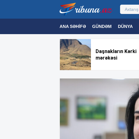
ANA SƏHIFƏ
GÜNDƏM
DÜNYA
MƏDƏNIYYƏT
MAQAZIN
TEXNOL
Daşnakların Kərki
mərəkəsi