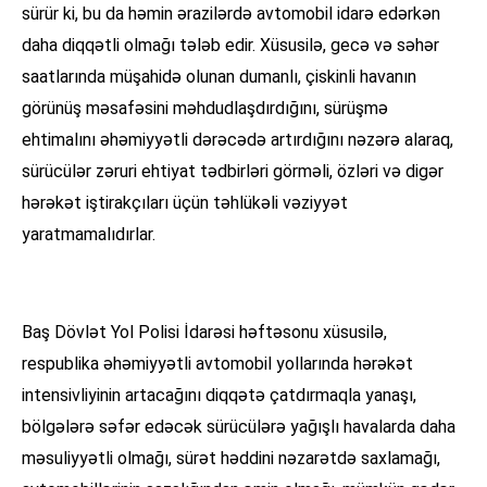
sürür ki, bu da həmin ərazilərdə avtomobil idarə edərkən
daha diqqətli olmağı tələb edir. Xüsusilə, gecə və səhər
saatlarında müşahidə olunan dumanlı, çiskinli havanın
görünüş məsafəsini məhdudlaşdırdığını, sürüşmə
ehtimalını əhəmiyyətli dərəcədə artırdığını nəzərə alaraq,
sürücülər zəruri ehtiyat tədbirləri görməli, özləri və digər
hərəkət iştirakçıları üçün təhlükəli vəziyyət
yaratmamalıdırlar.
Baş Dövlət Yol Polisi İdarəsi həftəsonu xüsusilə,
respublika əhəmiyyətli avtomobil yollarında hərəkət
intensivliyinin artacağını diqqətə çatdırmaqla yanaşı,
bölgələrə səfər edəcək sürücülərə yağışlı havalarda daha
məsuliyyətli olmağı, sürət həddini nəzarətdə saxlamağı,