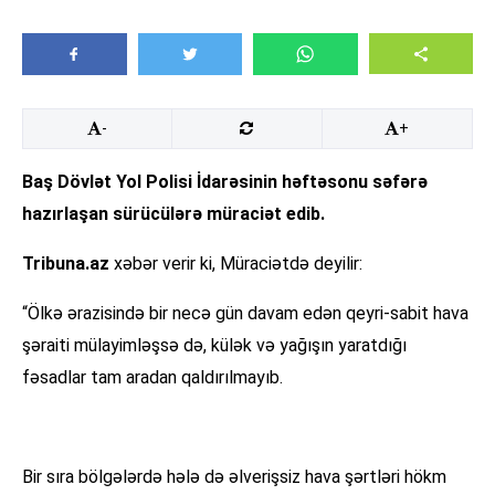
-
+
Baş Dövlət Yol Polisi İdarəsinin həftəsonu səfərə
hazırlaşan sürücülərə müraciət edib.
Tribuna.az
xəbər verir ki, Müraciətdə deyilir:
“Ölkə ərazisində bir necə gün davam edən qeyri-sabit hava
şəraiti mülayimləşsə də, külək və yağışın yaratdığı
fəsadlar tam aradan qaldırılmayıb.
Bir sıra bölgələrdə hələ də əlverişsiz hava şərtləri hökm