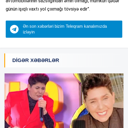
avtomobillərinin sazslığından əmin olmağı, mümkün qədər
günün işıqlı vaxtı yol çıxmağı tövsiyə edir”.
Ən son xəbərləri bizim Teleqram kanalımızda
izləyin
DIGƏR XƏBƏRLƏR