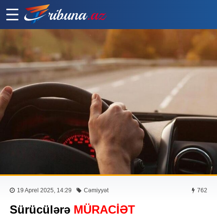
19 Aprel 2025, 14:29
Cəmiyyət
762
Sürücülərə
MÜRACİƏT