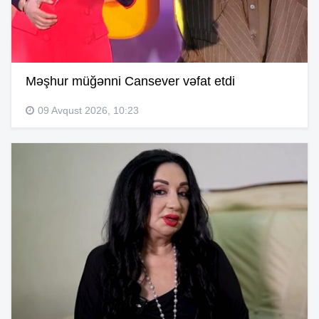
Məşhur müğənni Cansever vəfat etdi
09 Avqust 2026, 10:23