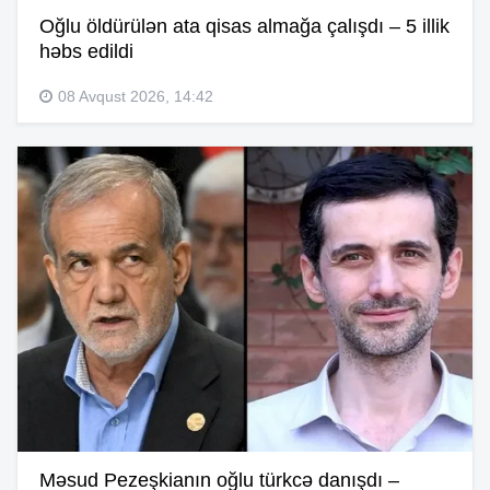
Oğlu öldürülən ata qisas almağa çalışdı – 5 illik
həbs edildi
08 Avqust 2026, 14:42
Məsud Pezeşkianın oğlu türkcə danışdı –