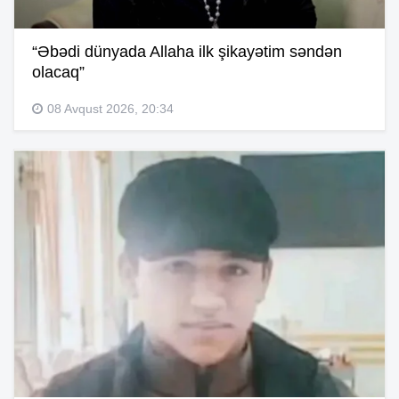
“Əbədi dünyada Allaha ilk şikayətim səndən
olacaq”
08 Avqust 2026, 20:34