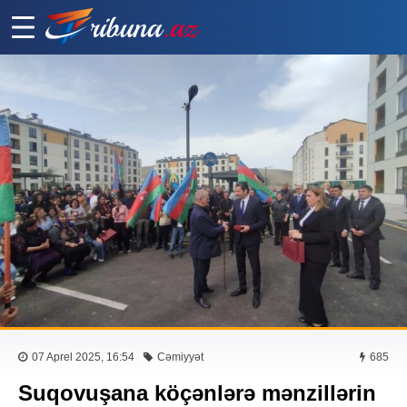
07 Aprel 2025, 16:54
Cəmiyyət
685
Suqovuşana köçənlərə mənzillərin