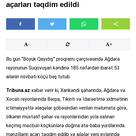
açarları təqdim edildi
-
+
Bu gün “Böyük Qayıdış” proqramı çərçivəsində Ağdərə
rayonunun Suqovuşan kəndinə 185 nəfərdən ibarət 53
ailənin növbəti köçü baş tutub.
Tribuna.az
xəbər verir ki, Xankəndi şəhərində, Ağdərə və
Xocalı rayonlarında Bərpa, Tikinti və İdarəetmə xidmətinin
ictimaiyyətlə əlaqələr şöbəsindən verilən məlumata görə,
ölkənin müxtəlif şəhər və rayonlarından yola salınan
keçmiş məcburi köçkünlərə doğma ata-baba yurdlarında
mənzillərin açarı təqdim edilib və ailələr yeni evlərində