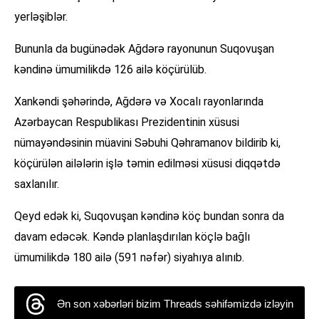
yerləşiblər.
Bununla da bugünədək Ağdərə rayonunun Suqovuşan
kəndinə ümumilikdə 126 ailə köçürülüb.
Xankəndi şəhərində, Ağdərə və Xocalı rayonlarında
Azərbaycan Respublikası Prezidentinin xüsusi
nümayəndəsinin müavini Səbuhi Qəhramanov bildirib ki,
köçürülən ailələrin işlə təmin edilməsi xüsusi diqqətdə
saxlanılır.
Qeyd edək ki, Suqovuşan kəndinə köç bundan sonra da
davam edəcək. Kəndə planlaşdırılan köçlə bağlı
ümumilikdə 180 ailə (591 nəfər) siyahıya alınıb.
Ən son xəbərləri bizim Threads səhifəmizdə izləyin