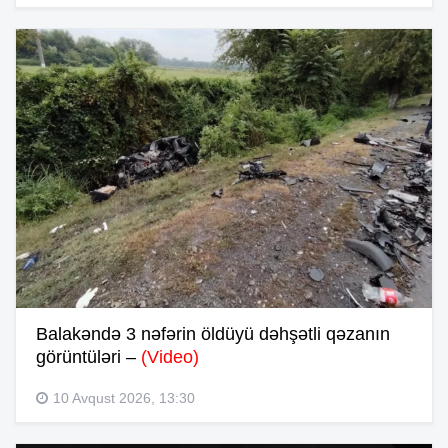
Balakəndə 3 nəfərin öldüyü dəhşətli qəzanın
görüntüləri –
(Video)
10 Avqust 2026, 13:30