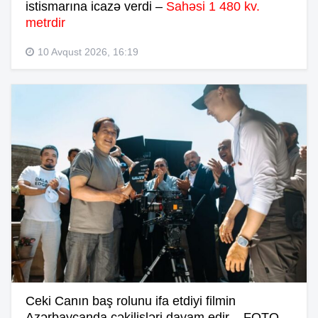
istismarına icazə verdi –
Sahəsi 1 480 kv.
metrdir
10 Avqust 2026, 16:19
Ceki Canın baş rolunu ifa etdiyi filmin
Azərbaycanda çəkilişləri davam edir – FOTO