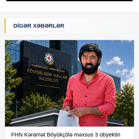
DIGƏR XƏBƏRLƏR
FHN Kəramət Böyükçölə məxsus 3 obyektin