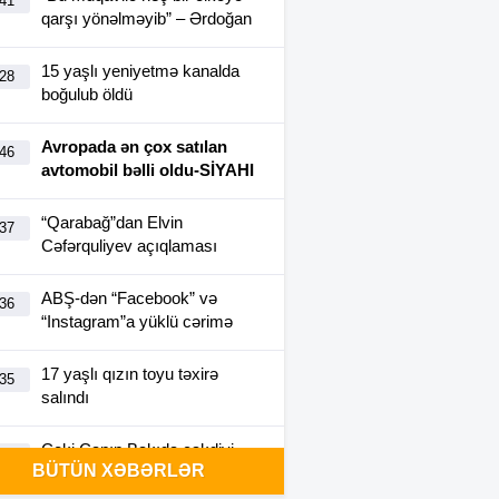
:41
qarşı yönəlməyib” – Ərdoğan
15 yaşlı yeniyetmə kanalda
:28
boğulub öldü
Avropada ən çox satılan
:46
avtomobil bəlli oldu-SİYAHI
“Qarabağ”dan Elvin
:37
Cəfərquliyev açıqlaması
ABŞ-dən “Facebook” və
:36
“Instagram”a yüklü cərimə
17 yaşlı qızın toyu təxirə
:35
salındı
Ceki Çanın Bakıda çəkdiyi
:25
BÜTÜN XƏBƏRLƏR
filmə görə Azərbaycan 1
milyon dollar ödəyə bilər?