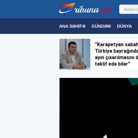
ANA SƏHIFƏ
GÜNDƏM
DÜNYA
MƏDƏNIYYƏT
MAQAZIN
TEXNOL
“Karapetyan saba
Türkiyə bayrağınd
ayın çıxarılmasını 
təklif edə bilər”