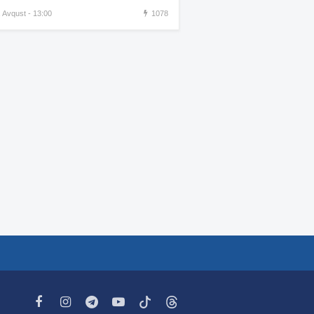
görüntüsünü paylaşdı
, Avqust - 13:00
1078
Xamenei ölüm yatağındadır –
:34
KİV
“İlin sonuna qədər
:30
Ermənistanı bir çox çətin
günlər gözləyir”
İran yenidən İraq və
:29
Küveytlə sərhəddə qoşun
yığır
Ukrayna Krımda Rusiyanın
:22
15 milyonluq HHM
kompleksini vurdu-VİDEO
Daha bir qadın estetik
:16
əməliyyatdan sonra öldü