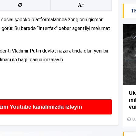
+
T
19
sosial şəbəkə platformalarında zənglərin qismən
 görür. Bu barədə “İnterfax” xəbər agentliyi məlumat
18
identi Vladimir Putin dövlət nəzarətində olan yeni bir
18
ması ilə bağlı qanun imzalayıb.
17
Ağdamda yanğını bu şəxs
Uk
törədibmiş – Video
mi
17
izim Youtube kanalımızda izləyin
vu
04 Avqust 2026, 09:45
0
17