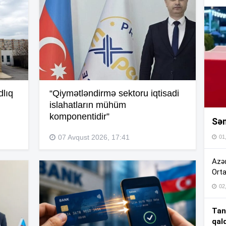
16
16
16
dlıq
“Qiymətləndirmə sektoru iqtisadi
islahatların mühüm
komponentidir”
Sən
16
07 Avqust 2026, 17:41
01
16
Azər
Orta
02
15
Tan
qal
15