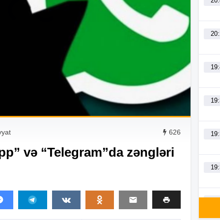
20
20
19
19
yyat
626
19
p” və “Telegram”da zəngləri
19
19