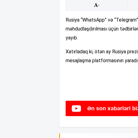
-
Rusiya “WhatsApp” və “Telegram” 
məhdudlaşdırılması üçün tədbirlər
yayıb.
Xatırladaq ki, ötən ay Rusiya prez
mesajlaşma platformasının yaradıl
Ən son xəbərləri b