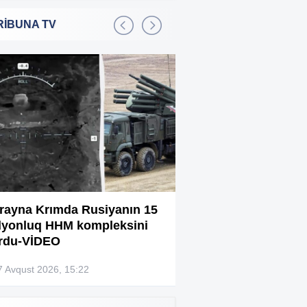
RİBUNA TV
Bakıda 2,5 milyon manata
:01
şadlıq sarayı satılır
Sərdar Ortaç xəstəxanaya
:22
yerləşdirilib?
Rüşvətdə təqsirləndirilən 3
:01
vəzifəli şəxsin məhkəməsi
başlayır
“Həyat yoldaşın istəmirsə,
:59
oxuma, nə məcburdur”
rayna Krımda Rusiyanın 15
Bağlanan universit
lyonluq HHM kompleksini
müəllimləri narazıd
Kiberpolis əməliyyat keçirdi:
:54
rdu-VİDEO
Xarici saytları ələ keçirən
şəxslər tutuldu (VİDEO)
7 Avqust 2026, 15:22
07 Avqust 2026, 13:4
Prokurorluq həbs edilən rəislə
:52
bağlı məlumat yaydı