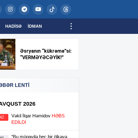
HADISƏ
İDMAN
Əsryanın “kükrəmə”si:
“VERMƏYƏCƏYİK!”
ƏBƏR LENTİ
 AVQUST 2026
Vəkil İlqar Həmidov
HƏBS
:42
EDİLDİ
“Bu müqavilə heç bir ölkəyə