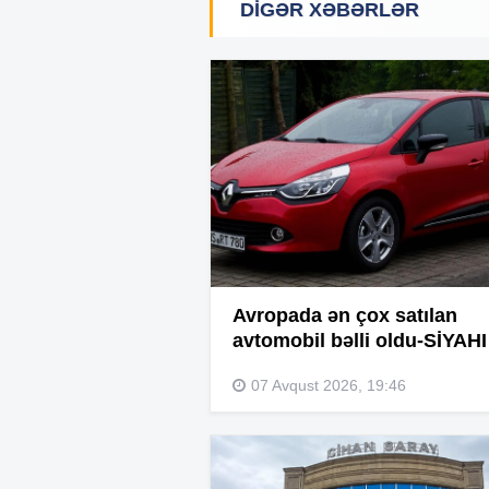
DIGƏR XƏBƏRLƏR
Avropada ən çox satılan
avtomobil bəlli oldu-SİYAHI
07 Avqust 2026, 19:46