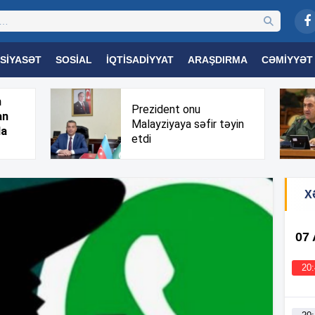
SIYASƏT
SOSIAL
İQTISADIYYAT
ARAŞDIRMA
CƏMIYYƏT
OGIYA
TƏHSIL
SAĞLAMLIQ
MARAQLI
TRIBUNA TV
h
Prezident onu
an
Malayziyaya səfir təyin
da
etdi
X
07
20