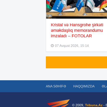
Kristal və Hansgrohe şirkəti
əməkdaşlıq memorandumu
imzaladı – FOTOLAR
07 Avqust 2026, 15:14
ANA SƏHIFƏ
HAQQIMIZDA
ƏL
© 2009,
Tribuna.Az
- 