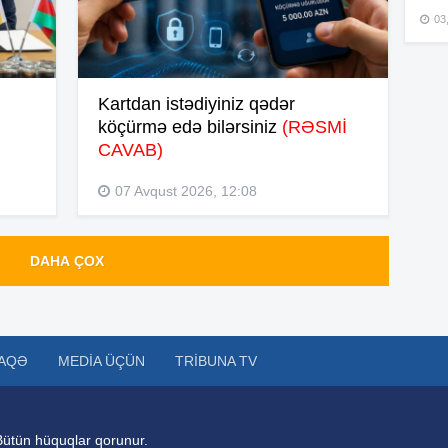
03
15
Kartdan istədiyiniz qədər
köçürmə edə bilərsiniz
(RƏSMİ
15
CAVAB)
07 Avqust 2026, 12:08
15
DAHA ÇOX
15
AQƏ
MEDIA ÜÇÜN
TRIBUNA TV
15
Bütün hüquqlar qorunur.