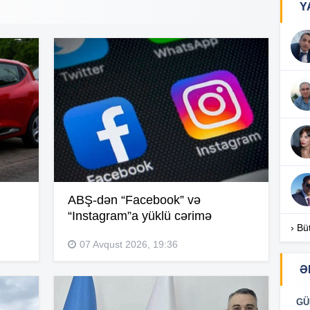
Y
17
17
17
ABŞ-dən “Facebook” və
“Instagram”a yüklü cərimə
16
› Bü
07 Avqust 2026, 19:36
Ə
16
GÜ