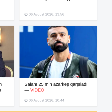
14
06 Avqust 2026, 13:56
14
13
13
13
n
Salahı 25 min azarkeş qarşıladı
ı
—
VİDEO
13
06 Avqust 2026, 10:44
12