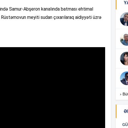
Y
əsində Samur-Abşeron kanalında batması ehtimal
16
 Rüstəmovun meyiti sudan çıxarılaraq aidiyyəti üzrə
16
16
16
› Bü
16
Ə
15
GÜ