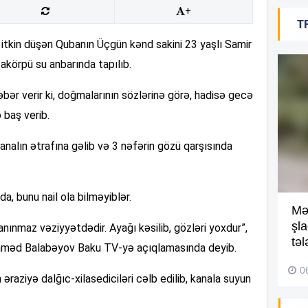
+
16
T
 itkin düşən Qubanın Üçgün kənd sakini 23 yaşlı Samir
körpü su anbarında tapılıb.
16
bər verir ki, doğmalarının sözlərinə görə, hadisə gecə
 baş verib.
16
kanalın ətrafına gəlib və 3 nəfərin gözü qarşısında
a, bunu nail ola bilməyiblər.
Kompleksdə faciə: 2 yaşlı
Mə
16
uşaq hovuzda boğuldu –
şl
anınmaz vəziyyətdədir. Ayağı kəsilib, gözləri yoxdur”,
Video
təl
mməd Balabəyov Baku TV-yə açıqlamasında deyib.
29 İyul 2026, 16:21
0
16
əraziyə dalğıc-xilasediciləri cəlb edilib, kanala suyun