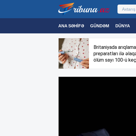
ANA SƏHIFƏ
GÜNDƏM
DÜNYA
MƏDƏNIYYƏT
MAQAZIN
TEXNOL
Britaniyada arıqlama
preparatları ilə əlaqə
ölüm sayı 100-ü keç