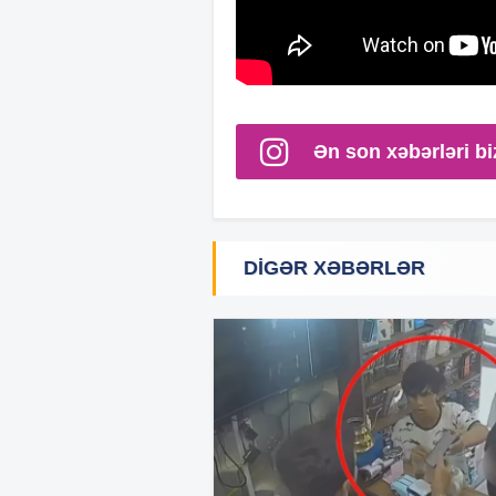
Ən son xəbərləri bi
DIGƏR XƏBƏRLƏR