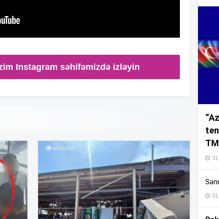
15
15
zim Instagram səhifəmizdə izləyin
15
“Az
ten
TM
15
31,
Sənu
14
01