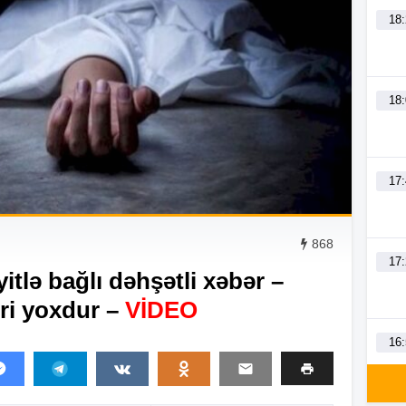
18
18
17
868
17
tlə bağlı dəhşətli xəbər –
əri yoxdur –
VİDEO
16