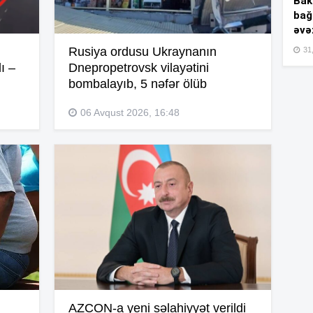
Bakı
bağ
14
əvə
Rusiya ordusu Ukraynanın
31,
ı –
Dnepropetrovsk vilayətini
bombalayıb, 5 nəfər ölüb
14
06 Avqust 2026, 16:48
14
14
14
AZCON-a yeni səlahiyyət verildi