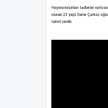
Həyata keçirilən tədbirlər nətic
olunan 23 yaşlı Samir Çərkəz oğlu
təhvil verilib.