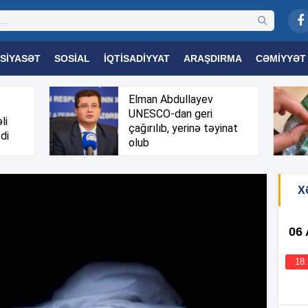
SIYASƏT
SOSIAL
İQTISADIYYAT
ARAŞDIRMA
CƏMIYYƏT
OGIYA
TƏHSIL
SAĞLAMLIQ
MARAQLI
TRIBUNA TV
Elman Abdullayev
UNESCO-dan geri
li
çağırılıb, yerinə təyinat
di
olub
X
06
18