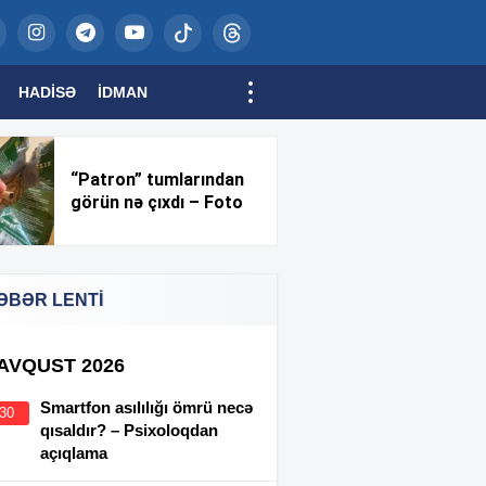
HADISƏ
İDMAN
“Patron” tumlarından
görün nə çıxdı – Foto
ƏBƏR LENTİ
 AVQUST 2026
Smartfon asılılığı ömrü necə
:30
qısaldır? – Psixoloqdan
açıqlama