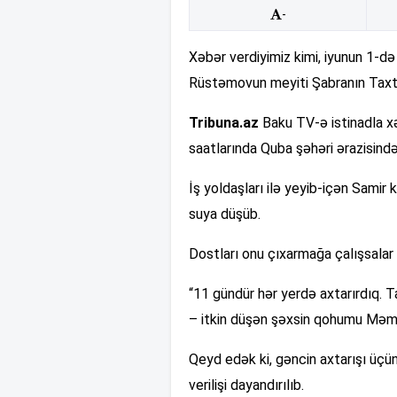
-
Xəbər verdiyimiz kimi, iyunun 1-də
Rüstəmovun meyiti Şabranın Taxta
Tribuna.az
Baku TV-ə istinadla xə
saatlarında Quba şəhəri ərazisində
İş yoldaşları ilə yeyib-içən Samir 
suya düşüb.
Dostları onu çıxarmağa çalışsalar d
“11 gündür hər yerdə axtarırdıq. T
– itkin düşən şəxsin qohumu Mə
Qeyd edək ki, gəncin axtarışı üçün 
verilişi dayandırılıb.