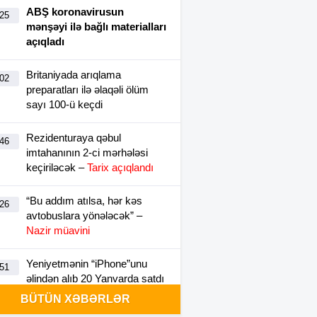
ABŞ koronavirusun
:25
mənşəyi ilə bağlı materialları
açıqladı
Britaniyada arıqlama
:02
preparatları ilə əlaqəli ölüm
sayı 100-ü keçdi
Rezidenturaya qəbul
:46
imtahanının 2-ci mərhələsi
keçiriləcək –
Tarix açıqlandı
“Bu addım atılsa, hər kəs
:26
avtobuslara yönələcək” –
Nazir müavini
Yeniyetmənin “iPhone”unu
:51
əlindən alıb 20 Yanvarda satdı
–
Video
BÜTÜN XƏBƏRLƏR