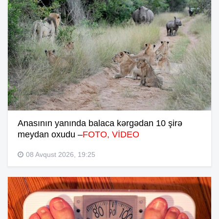
Anasının yanında balaca kərgədan 10 şirə
meydan oxudu –
FOTO, VİDEO
08 Avqust 2026, 19:25