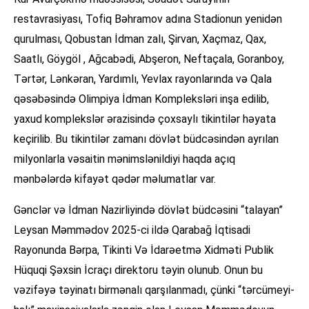
restavrasiyası, Tofiq Bəhramov adına Stadionun yenidən
qurulması, Qobustan İdman zalı, Şirvan, Xaçmaz, Qax,
Saatlı, Göygöl , Ağcabədi, Abşeron, Neftaçala, Goranboy,
Tərtər, Lənkəran, Yardımlı, Yevlax rayonlarında və Qala
qəsəbəsində Olimpiya İdman Kompleksləri inşa edilib,
yaxud komplekslər ərazisində çoxsaylı tikintilər həyata
keçirilib. Bu tikintilər zamanı dövlət büdcəsindən ayrılan
milyonlarla vəsaitin mənimslənildiyi haqda açıq
mənbələrdə kifayət qədər məlumatlar var.
Gənclər və İdman Nazirliyində dövlət büdcəsini “talayan”
Leysan Məmmədov 2025-ci ildə Qarabağ İqtisadi
Rayonunda Bərpa, Tikinti Və İdarəetmə Xidməti Publik
Hüquqi Şəxsin İcraçı direktoru təyin olunub. Onun bu
vəzifəyə təyinatı birmənalı qarşılanmadı, çünki “tərcümeyi-