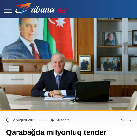
12 Avqust 2025, 12:36
Gündəm
685
Qarabağda milyonluq tender