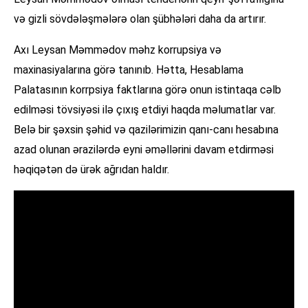
və gizli sövdələşmələrə olan şübhələri daha da artırır.
Axı Leysan Məmmədov məhz korrupsiya və
maxinasiyalarına görə tanınıb. Hətta, Hesablama
Palatasının korrpsiya faktlarına görə onun istintaqa cəlb
edilməsi tövsiyəsi ilə çıxış etdiyi haqda məlumatlar var.
Belə bir şəxsin şəhid və qazilərimizin qanı-canı hesabına
azad olunan ərazilərdə eyni əməllərini davam etdirməsi
həqiqətən də ürək ağrıdan haldır.