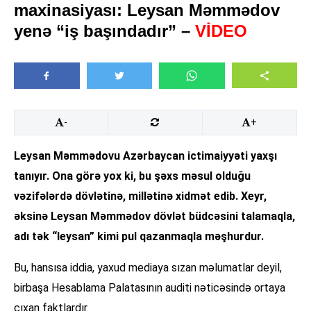
maxinasiyası: Leysan Məmmədov
yenə “iş başındadır” –
VİDEO
-
+
Leysan Məmmədovu Azərbaycan ictimaiyyəti yaxşı
tanıyır. Ona görə yox ki, bu şəxs məsul olduğu
vəzifələrdə dövlətinə, millətinə xidmət edib. Xeyr,
əksinə Leysan Məmmədov dövlət büdcəsini talamaqla,
adı tək “leysan” kimi pul qazanmaqla məşhurdur.
Bu, hansısa iddia, yaxud mediaya sızan məlumatlar deyil,
birbaşa Hesablama Palatasının auditi nəticəsində ortaya
çıxan faktlardır.