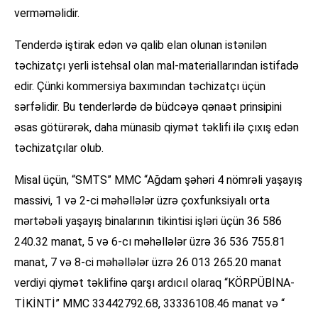
verməməlidir.
Tenderdə iştirak edən və qalib elan olunan istənilən
təchizatçı yerli istehsal olan mal-materiallarından istifadə
edir. Çünki kommersiya baxımından təchizatçı üçün
sərfəlidir. Bu tenderlərdə də büdcəyə qənaət prinsipini
əsas götürərək, daha münasib qiymət təklifi ilə çıxış edən
təchizatçılar olub.
Misal üçün, “SMTS” MMC “Ağdam şәhәri 4 nömrәli yaşayış
massivi, 1 vә 2­-ci mәhәllәlәr üzrә çoxfunksiyalı orta
mәrtәbәli yaşayış binalarının tikintisi işlәri üçün 36 586
240.32 manat, 5 və 6-cı məhəllələr üzrə 36 536 755.81
manat, 7 və 8-ci məhəllələr üzrə 26 013 265.20 manat
verdiyi qiymət təklifinə qarşı ardıcıl olaraq “KÖRPÜ­BİNA­
TİKİNTİ” MMC 33442792.68, 33336108.46 manat və “