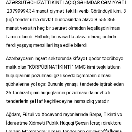
AZӘRSUTӘCHİZATTİKİNTİ AÇIQ SӘHMDAR CӘMİYYӘTİ
23799994.34 manat qiymət təklifi verib. Göründüyü kimi, 3
(üç) tender üzrə dövlət büdcəsindən əlavə 8 556 366
manat vəsaitin heç bir zərurət olmadan leqallaşdırılması
təmin olunub. Halbuki, bu vəsaitlə əlavə olaraq, onlarla
fərdi yaşayış mənzilləri inşa edilə bilərdi.
Azərbaycanın inşaat sektorunda kifayət qədər təcrübəyə
malik olan “KÖRPÜ­BİNA­TİKİNTİ” MMC kimi təşkilatların
hüquqlarının pozulması gizli sövdələşmələrin olması
şübhələrinə yol açır. Bununla yanaşı, tenderdə iştirak edən
26 təchizatçının hüquqlarının pozulması da növbəti
tenderlərin şəffaf keçiriləcəyinə inamsızlıq yaradır.
Ağdam, Füzuli və Xocavənd rayonlarında Bərpa, Tikinti və
İdarəetmə Xidməti Publik Hüquqi Şəxsin İcraçı direktoru
Leysan Məmmədov olması tenderlərin qeyri-şəffaflığına