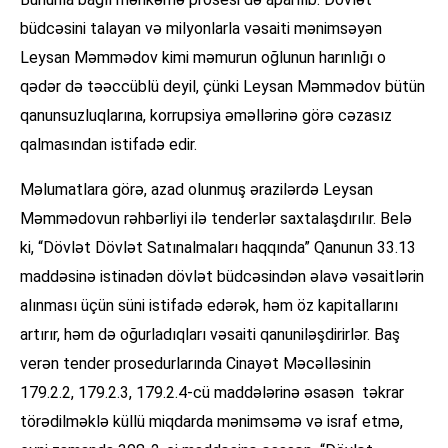
büdcəsini talayan və milyonlarla vəsaiti mənimsəyən
Leysan Məmmədov kimi məmurun oğlunun harınlığı o
qədər də təəccüblü deyil, çünki Leysan Məmmədov bütün
qanunsuzluqlarına, korrupsiya əməllərinə görə cəzasız
qalmasından istifadə edir.
Məlumatlara görə, azad olunmuş ərazilərdə Leysan
Məmmədovun rəhbərliyi ilə tenderlər saxtalaşdırılır. Belə
ki, “Dövlət Dövlət Satınalmaları haqqında” Qanunun 33.13
maddəsinə istinadən dövlət büdcəsindən əlavə vəsaitlərin
alınması üçün süni istifadə edərək, həm öz kapitallarını
artırır, həm də oğurladıqları vəsaiti qanuniləşdirirlər. Baş
verən tender prosedurlarında Cinayət Məcəlləsinin
179.2.2, 179.2.3, 179.2.4-cü maddələrinə əsasən təkrar
törədilməklə küllü miqdarda mənimsəmə və israf etmə,