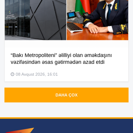
“Bakı Metropoliteni” əlilliyi olan əməkdaşını
vəzifəsindən əsas gətirmədən azad etdi
08 Avqust 2026, 16:01
DAHA ÇOX