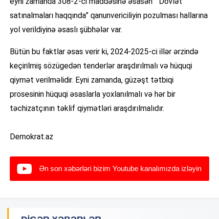
eyni zamanda 308-2-ci maddəsinə əsasən “Dövlət
satınalmaları haqqında” qanunvericiliyin pozulması hallarına
yol verildiyinə əsaslı şübhələr var.
Bütün bu faktlar əsas verir ki, 2024-2025-ci illər ərzində
keçirilmiş sözügedən tenderlər araşdırılmalı və hüquqi
qiymət verilməlidir. Eyni zamanda, güzəşt tətbiqi
prosesinin hüquqi əsaslarla yoxlanılmalı və hər bir
təchizatçının təklif qiymətləri araşdırılmalıdır.
Demokrat.az
Ən son xəbərləri bizim Youtube kanalımızda izləyin