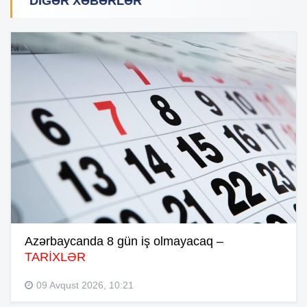
DIGƏR XƏBƏRLƏR
Azərbaycanda 8 gün iş olmayacaq –
TARİXLƏR
09 Avqust 2026, 10:21