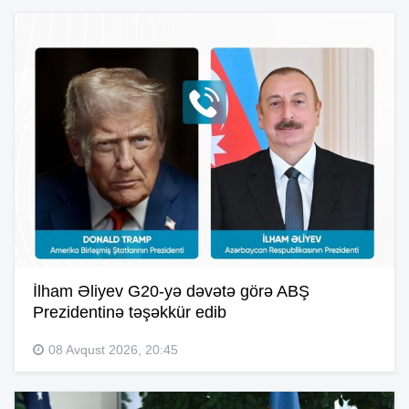
İlham Əliyev G20-yə dəvətə görə ABŞ
Prezidentinə təşəkkür edib
08 Avqust 2026, 20:45