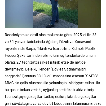
Redaksiyamıza daxil olan məlumata görə, 2025-ci ilin 23
və 31 yanvar tarixlərində Ağdam, Füzuli və Xocavənd
rayonlarında Bərpa, Tikinti və İdarəetmə Xidməti Publik
Hüquqi Şəxs tərfindən elan olunmuş tenderlərdə ümumi
olaraq, 27 təchizatçı şirkət iştirak etsə də nəticə
dəyişməyib. Belə ki, Tender “Dövlət Satınalmaları
haqqında” Qanunun 33.13-cü maddəsinə əsasən “SMTS”
MMC nin qalib olunması ilə yekunlaşıb. Mahiyyət etibarı ilə
bu qanun imkan verir ki, uyğunluq sertifikatı əldə etmiş
təchizatçıya güzəştlər tədbiq edilsin, lakin bu güzəştlər
gizli sövdələşməyə və dövlət büdcəsinin talanmasına əsas