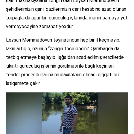
halı” maxinasiyalarla zəngin olan Leysan Məmmədovun
şəhidlərimizin qanı, qazilərimizin canı hesabına azad olunan
torpaqlarda aparılan quruculuq işlərində mənimsəməyə yol
verməyəcəyinə zəmanət yoxdur.
Leysan Məmmədovun təyinatından heç bir il keçməyib,
lakin artıq o, özünün “zəngin təcrübəsini” Qarabağda da
tətbiq etməyə başlayıb. İşğaldan azad edilmiş ərazilərdə
tikinti-quruculuq işlərinin görülməsi ilə bağlı keçirilən
tender prosesdurlarına müdaxilələrin olması diqqəti bu
istiqamətə çəkir.