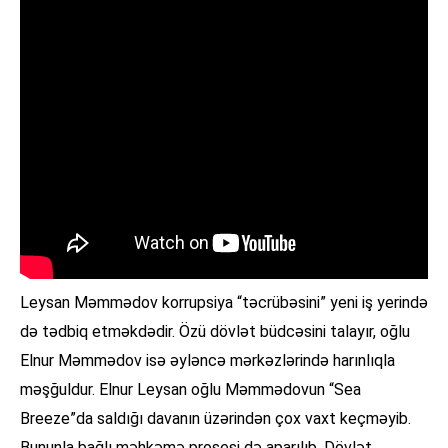
Leysan Məmmədov korrupsiya “təcrübəsini” yeni iş yerində
də tədbiq etməkdədir. Özü dövlət büdcəsini talayır, oğlu
Elnur Məmmədov isə əyləncə mərkəzlərində harınlıqla
məşğuldur. Elnur Leysan oğlu Məmmədovun “Sea
Breeze”da saldığı davanın üzərindən çox vaxt keçməyib.
Bununla bağlı məhkəmə prosesi də aparılıb. Dövlət