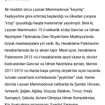
Bir müddət öncə Leysan Məmmədovun “keçmiş”
fəaliyyətinə görə istintaq başlandığı və ölkədən çıxışına
“stop” qoyulduğu haqda məlumatlar yayılmışdı. Belə ki,
Leysan Məmmədov 15 il rəhbərlik etdiyi Gənclər və İdman
Nazirliyinin Tikilməkdə Olan Obyektlərin Müdiriyyətində
böyük maxinasiyalara yol verib. Bu, Hesablama Palatasının
hesabatlarında da öz əksini tapır. Misal üçün, Hesablama
Palatasının 2013-cü il hesabatında qeyd olunur ki, dövlət
büdcəsindən Gənclər və İdman Nazirliyinə ayrılan, tikintisi
2011-2013-cü illərdə başa çatmış obyektlər üçün nəzərdə
tutulan vəsaitlərin istifadəsində “yeyintilər” olub. Həmin
dövrdə Leysan Məmmədovun rəhbərliyi ilə Şəmkir, Hövsan,
İsmayıllı, Şağan, Ağdaş, Göyçay, Balakən, Tovuz, İmişli,
Sumqayıt, Qəbələ, Astara Olimpiya İdman Kompleksləri,
Kür Avarçəkmə müəssisəsi, Səadət Sarayının