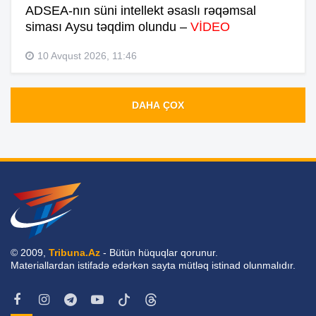
ADSEA-nın süni intellekt əsaslı rəqəmsal
siması Aysu təqdim olundu –
VİDEO
10 Avqust 2026, 11:46
DAHA ÇOX
© 2009,
Tribuna.Az
- Bütün hüquqlar qorunur.
Materiallardan istifadə edərkən sayta mütləq istinad olunmalıdır.