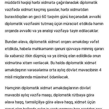
müddətli həqiqi hərbi xidmətə çağırılanadək diplomatik
vəzifədə xidmət keçmiş şəxslər, hərbi xidmətdən
buraxıldıqdan ən geci 60 təqvim günü keçənədək əvvəlki
diplomatik vəzifəsini tutmaq üçün müraciət etdikdə həmin
orqanda əvvəlki və ya analoji vəzifəyə təyin ediləcəklər.
Bundan əlavə, diplomatik xidmət orqanı əməkdaşı vəfat
etdikdə, habelə məhkəmənin qanuni qüvvəyə minmiş qərarı
ilə xəbərsiz itkin düşmüş və ya ölmüş elan edildikdə onun
xidmətinə xitam veriləcək. Bu halda diplomatik xidmət
əməkdaşının vərəsələrinə orta aylıq dövlət məvacibinin 4
misli miqdarında müavinət ödəniləcək.
Həmçinin diplomatik xidmət əməkdaşlarının dövlət
məvacibi aylıq vəzifə maaşı, diplomatik rütbəyə görə
əlavə haqq, təmsilçiliyə görə əlavə haqq, xidmət üçün