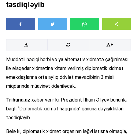
təsdiqləyib
-
+
Müddətli həqiqi hərbi və ya alternativ xidmətə çağırılması
ilə əlaqədar xidmətinə xitam verilmiş diplomatik xidmət
əməkdaşlarına orta aylıq dövlət məvacibinin 3 misli
miqdarında müavinət ödəniləcək.
Tribuna.az
xəbər verir ki, Prezident İlham Əliyev bununla
bağlı “Diplomatik xidmət haqqında” qanuna dəyişiklikləri
təsdiqləyib.
Belə ki, diplomatik xidmət orqanının ləğvi istisna olmaqla,