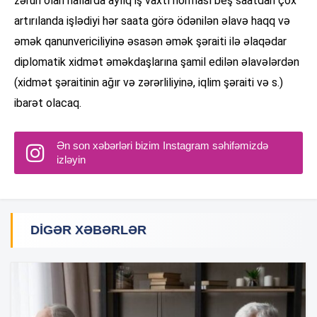
zəruri olan hallarda aylıq iş vaxtı norması beş saatdan çox
artırılanda işlədiyi hər saata görə ödənilən əlavə haqq və
əmək qanunvericiliyinə əsasən əmək şəraiti ilə əlaqədar
diplomatik xidmət əməkdaşlarına şamil edilən əlavələrdən
(xidmət şəraitinin ağır və zərərliliyinə, iqlim şəraiti və s.)
ibarət olacaq.
Ən son xəbərləri bizim Instagram səhifəmizdə
izləyin
DIGƏR XƏBƏRLƏR