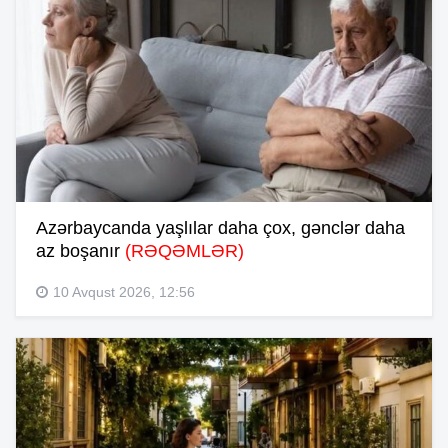
Azərbaycanda yaşlılar daha çox, gənclər daha
az boşanır
(RƏQƏMLƏR)
10 Avqust 2026, 12:56