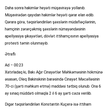
Daha sonra hakimlər heyəti müşavirəyə yollanıb.
Müşavirədən qayıdan hakimlər heyəti qərar elan edib.
Qərara görə, təqsirləndirilən şəxslərin müdafiəçilərinin,
həmçinin zərərçəkmiş şəxslərin nümayəndəsinin
apellyasiya şikayətləri, dövlət ittihamçısının apellyasiya
protesti təmin olunmayıb.
Ətraflı
Ad – 00:23
Xatırladaq ki, Bakı Ağır Cinayətlər Məhkəməsinin hökmünə
əsasən, Oleq Bakinskinin barəsində Cinayət Məcəlləsinin
70-ci (şərti məhkum etmə) maddəsi tətbiq olunub. Ona 6
ay sınaq müddəti olmaqla 2 il 6 ay şərti cəza verilib.
Digər təqsirləndirilən Konstantin Kuçerə isə ittiham