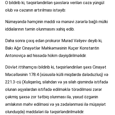
O bildirib ki, təqsirləndirilən şəxslərə verilən cəza yüngül
olub və cəzanın artırılması istəyib:
Nümayəndə həmçinin maddi və mənəvi zərərlə bağlı mülki
iddialarının təmin olunmasını xahiş edib.
Daha sonra çıxış edən prokuror Murad Vəliyev deyib ki,
Bakı Ağır Cinayətlər Məhkəməsinin Kuçer Konstantin
Antonoviçə aid hissədə hökm dəyişdirilməlidir.
Dövlət ittihamçısı bildirib ki, təqsirləndirilən şəxs Cinayət
Məcəlləsinin 178.4 (xüsusilə külli miqdarda dələduzluq) və
221.3-cü (Xuliqanlıq, silahdan və ya silah qismində istifadə
olunan əşyalardan istifadə edilməklə törədilməsi zərər
çəkmiş şəxsə zor tətbiq olunması ilə, yaxud özgənin
əmlakının məhv edilməsi və ya zədələnməsi ilə müşayiət
olunduqda) maddələri ilə təqsirləndirilməlidir.