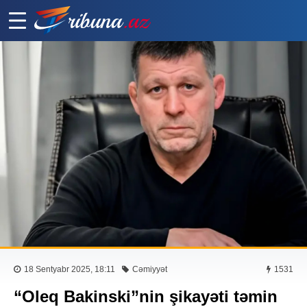
18 Sentyabr 2025, 18:11
Cəmiyyət
1531
“Oleq Bakinski”nin şikayəti təmin