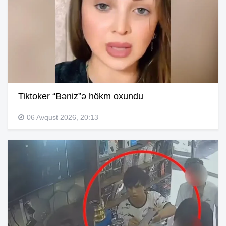
Tiktoker “Bəniz”ə hökm oxundu
06 Avqust 2026, 20:13