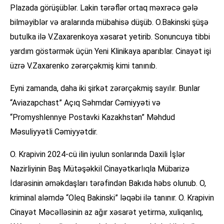
Plazada görüşüblər. Lakin tərəflər ortaq məxrəcə gələ
bilməyiblər və aralarında mübahisə düşüb. O.Bakinski şüşə
butulka ilə V.Zaxarenkoya xəsarət yetirib. Sonuncuya tibbi
yardım göstərmək üçün Yeni Klinikaya aparıblar. Cinayət işi
üzrə V.Zaxarenko zərərçəkmiş kimi tanınıb.
Eyni zamanda, daha iki şirkət zərərçəkmiş sayılır. Bunlar
“Aviazapchast” Açıq Səhmdar Cəmiyyəti və
“Promyshlennye Postavki Kazakhstan” Məhdud
Məsuliyyətli Cəmiyyətdir.
O. Krapivin 2024-cü ilin iyulun sonlarında Daxili İşlər
Nazirliyinin Baş Mütəşəkkil Cinayətkarlıqla Mübarizə
İdarəsinin əməkdaşları tərəfindən Bakıda həbs olunub. O,
kriminal aləmdə “Oleq Bakinski” ləqəbi ilə tanınır. O. Krapivin
Cinayət Məcəlləsinin az ağır xəsarət yetirmə, xuliqanlıq,