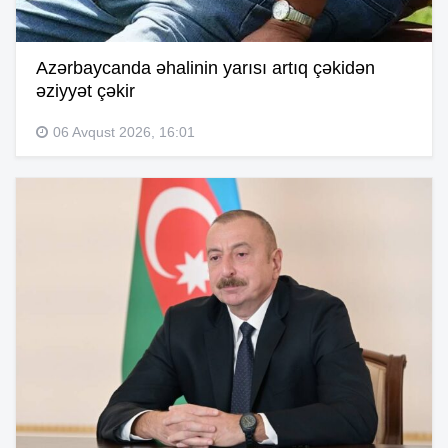
Azərbaycanda əhalinin yarısı artıq çəkidən
əziyyət çəkir
06 Avqust 2026, 16:01