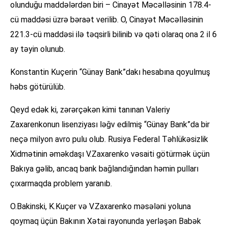
olunduğu maddələrdən biri – Cinayət Məcəlləsinin 178.4-
cü maddəsi üzrə bəraət verilib. O, Cinayət Məcəlləsinin
221.3-cü maddəsi ilə təqsirli bilinib və qəti olaraq ona 2 il 6
ay təyin olunub.
Konstantin Kuçerin “Günay Bank”dakı hesabına qoyulmuş
həbs götürülüb.
Qeyd edək ki, zərərçəkən kimi tanınan Valeriy
Zaxarenkonun lisenziyası ləğv edilmiş “Günay Bank”da bir
neçə milyon avro pulu olub. Rusiya Federal Təhlükəsizlik
Xidmətinin əməkdaşı V.Zaxarenko vəsaiti götürmək üçün
Bakıya gəlib, ancaq bank bağlandığından həmin pulları
çıxarmaqda problem yaranıb.
O.Bakinski, K.Kuçer və V.Zaxarenko məsələni yoluna
qoymaq üçün Bakının Xətai rayonunda yerləşən Babək