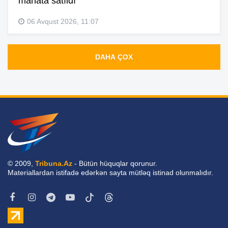
manata satıldı
06 Avqust 2026, 11:07
DAHA ÇOX
© 2009,
Tribuna.Az
- Bütün hüquqlar qorunur.
Materiallardan istifadə edərkən sayta mütləq istinad olunmalıdır.