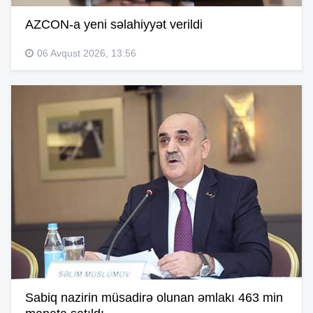
AZCON-a yeni səlahiyyət verildi
06 Avqust 2026, 13:56
Sabiq nazirin müsadirə olunan əmlakı 463 min