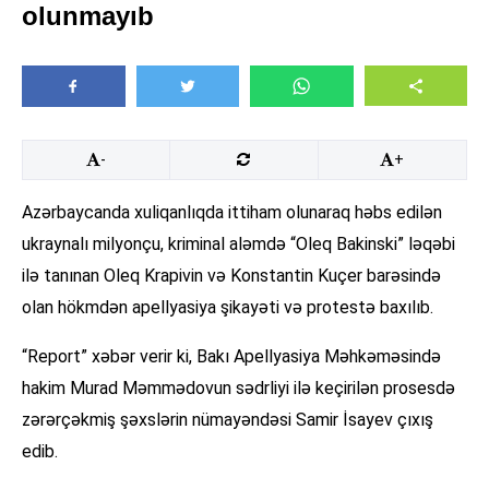
olunmayıb
-
+
Azərbaycanda xuliqanlıqda ittiham olunaraq həbs edilən
ukraynalı milyonçu, kriminal aləmdə “Oleq Bakinski” ləqəbi
ilə tanınan Oleq Krapivin və Konstantin Kuçer barəsində
olan hökmdən apellyasiya şikayəti və protestə baxılıb.
“Report” xəbər verir ki, Bakı Apellyasiya Məhkəməsində
hakim Murad Məmmədovun sədrliyi ilə keçirilən prosesdə
zərərçəkmiş şəxslərin nümayəndəsi Samir İsayev çıxış
edib.