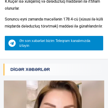
K.Kuçer isə xuliqanlıq və dələduzluq maddələri ilə ittiham
olunurlar.
Sonuncu eyni zamanda məcəllənin 178.4-cü (xüsusi ilə külli
miqdarda dələduzluq törətmək) maddəsi ilə günahlandırılır.
Ən son xəbərləri bizim Teleqram kanalımızda
izləyin
DIGƏR XƏBƏRLƏR