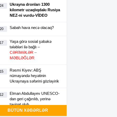
Ukrayna dronları 1300
:24
kilometr uzaqlıqdakı Rusiya
NEZ-ni vurdu-VİDEO
Sabah hava necə olacaq?
:20
Yaşa görə sosial şəbəkə
:17
tələbləri ilə bağlı –
CƏRİMƏLƏR –
MƏBLƏĞLƏR
Rəsmi Kiyev: ABŞ
:15
nümayəndə heyətinin
Ukraynaya səfərini gözləyirik
Elman Abdullayev UNESCO-
:12
dan geri çağırılıb, yerinə
təyinat olub
BÜTÜN XƏBƏRLƏR
Avropa Şurasındakı