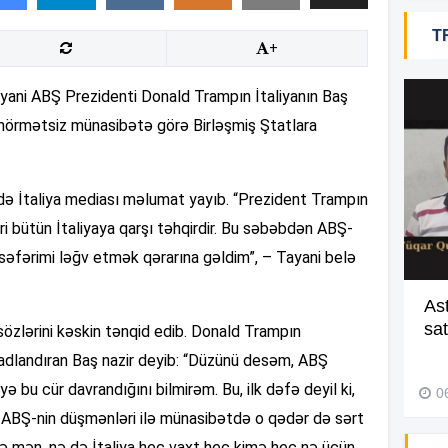
14
T
+
14
 Tayani ABŞ Prezidenti Donald Trampın İtaliyanın Baş
i hörmətsiz münasibətə görə Birləşmiş Ştatlara
13
ədə İtaliya mediası məlumat yayıb. “Prezident Trampın
ri bütün İtaliyaya qarşı təhqirdir. Bu səbəbdən ABŞ-
13
 səfərimi ləğv etmək qərarına gəldim”, – Tayani belə
13
Batmaqda olan gənci belə xilas
As
etdilər –
Video
sa
özlərini kəskin tənqid edib. Donald Trampın
adlandıran Baş nazir deyib: “Düzünü desəm, ABŞ
13
29 İyul 2026, 10:13
yə bu cür davrandığını bilmirəm. Bu, ilk dəfə deyil ki,
0
, ABŞ-nin düşmənləri ilə münasibətdə o qədər də sərt
12
 mən, nə də İtaliya heç vaxt heç kimə heç nə üçün