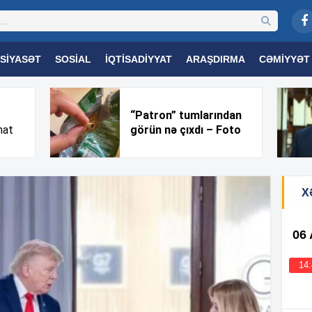
SIYASƏT
SOSIAL
İQTISADIYYAT
ARAŞDIRMA
CƏMIYYƏT
OGIYA
TƏHSIL
SAĞLAMLIQ
MARAQLI
TRIBUNA TV
“Patron” tumlarından
nat
görün nə çıxdı – Foto
X
06
14