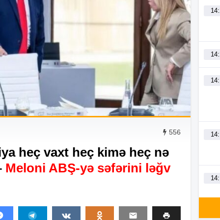
14
14
14
556
14
iya heç vaxt heç kimə heç nə
–
Meloni ABŞ-yə səfərini ləğv
14