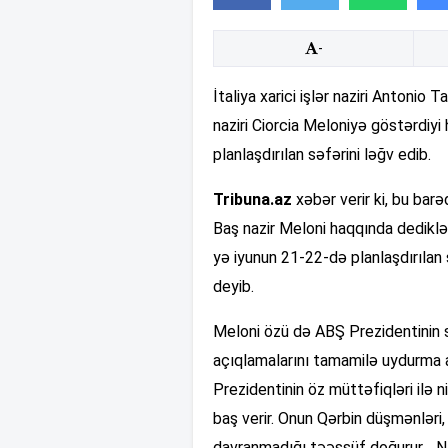
-
İtaliya xarici işlər naziri Antonio
naziri Ciorcia Meloniyə göstərdiy
planlaşdırılan səfərini ləğv edib.
Tribuna.az
xəbər verir ki, bu bar
Baş nazir Meloni haqqında dediklə
yə iyunun 21-22-də planlaşdırılan
deyib.
Meloni özü də ABŞ Prezidentinin s
açıqlamalarını tamamilə uydurma 
Prezidentinin öz müttəfiqləri ilə ni
baş verir. Onun Qərbin düşmənləri
davranmadığı təəssüf doğurur… Nə