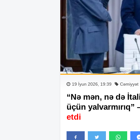
19 İyun 2026, 19:39
Cəmiyyət
“Nə mən, nə də İtal
üçün yalvarmırıq” 
etdi