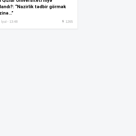
 Qızlar Universiteti niyə
landı?: “Nazirlik tədbir görmək
Sabiq nazirin müsadirə olunan
:07
zinə…”
əmlakı 463 min manata satıldı
 İyul - 13:48
1265
Özəl universitetlərdə ən çox
:03
seçilən ixtisas qrupu –
SİYAHI
Tramp onları həbslə hədələdi
:01
Qızıl bahalaşdı
:00
Salahı 25 min azarkeş
:44
qarşıladı —
VİDEO
Jurnalistikanın qabiliyyət
:39
imtahanının nəticələri BU
TARİXDƏ açıqlanacaq
Bakıdakı məşhur ticarət
:37
mərkəzində faciəli şəkildə