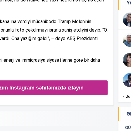
Y
lekanalına verdiyi müsahibədə Tramp Meloninin
12
nunla foto çəkdirməyi israrla xahiş etdiyini deyib. “O,
ardı. Ona yazığım gəldi”, – deyə ABŞ Prezidenti
12
i enerji və immiqrasiya siyasətlərinə görə bir daha
12
zim Instagram səhifəmizdə izləyin
› Bü
12
Ə
12
GÜ