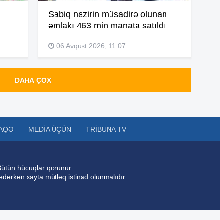
Sabiq nazirin müsadirə olunan
əmlakı 463 min manata satıldı
10
06 Avqust 2026, 11:07
10
DAHA ÇOX
10
10
AQƏ
MEDIA ÜÇÜN
TRIBUNA TV
10
Bütün hüquqlar qorunur.
 edərkən sayta mütləq istinad olunmalıdır.
10