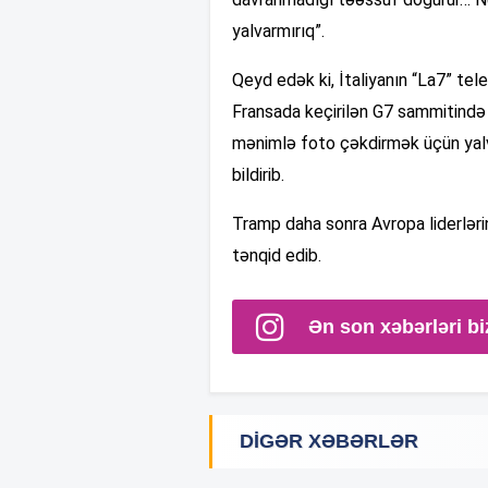
yalvarmırıq”.
Qeyd edək ki, İtaliyanın “La7” te
Fransada keçirilən G7 sammitində o
mənimlə foto çəkdirmək üçün yalv
bildirib.
Tramp daha sonra Avropa liderlərin
tənqid edib.
Ən son xəbərləri bi
DIGƏR XƏBƏRLƏR