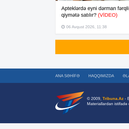
Apteklərdə eyni dərman fərqli
qiymətə satılır?
(VİDEO)
06 Avqust 2026, 11:38
ANA SƏHIFƏ
HAQQIMIZDA
ƏL
© 2009,
Tribuna.Az
- 
Materiallardan istifadə