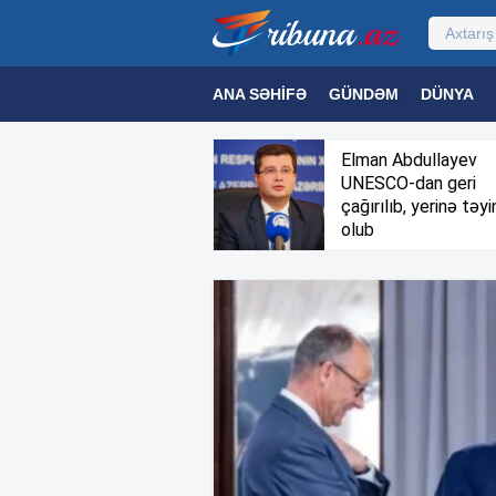
ANA SƏHIFƏ
GÜNDƏM
DÜNYA
MƏDƏNIYYƏT
MAQAZIN
TEXNOL
Elman Abdullayev
UNESCO-dan geri
çağırılıb, yerinə təyi
olub