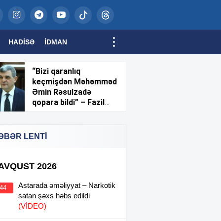
HADISƏ
İDMAN
“Bizi qaranlıq
keçmişdən Məhəmməd
Əmin Rəsulzadə
qopara bildi” – Fazil
Mustafa
ƏBƏR LENTİ
 AVQUST 2026
Astarada əməliyyat – Narkotik
:44
satan şəxs həbs edildi
(VİDEO)