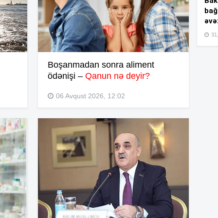
Bakı
bağ
11
əvə
31,
11
Boşanmadan sonra aliment
ödənişi –
Qanun nə deyir?
11
06 Avqust 2026, 12:02
11
10
10
10