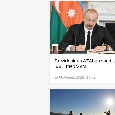
Prezidentdən AZAL-ın sədri il
bağlı FƏRMAN
06 Avqust 2026, 14:02