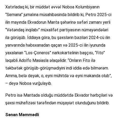
Xatırladaq ki, bir müddət əvvəl Noboa Kolumbiyanın
“Semana” jurnalına müsahibəsində bildirib ki, Petro 2025-ci
ilin mayında Ekvadorun Manta şəhərinə səfəri zamanı yerli
“Vətəndaş inqilabı” müxalifət partiyasının nümayəndələri
ilə görüşüb. İddiaya görə, bu şəxslərin bəziləri 2024-cü ilin
yanvarında həbsxanadan qaçan və 2025-ci ilin iyununda
yaxalanan “Los-Çoneros” narkokartelinin başçısı, “Fito”
ləqəbli Adolfo Masiasla əlaqəlidir. “Onların Fito ilə
təkbətək görüşüb-görüşmədiyini indi iddia edə bilmərəm.
Amma, belə deyək, o, eyni mühitdə və eyni məkanda olub”,
– deyə Noboa vurğulayıb.
Petro isə Mantada olduğu müddətdə Ekvador hərbçiləri və
şəxsi mühafizəsi tərəfindən müşayiət olunduğunu bildirib.
Sənan Məmmədli