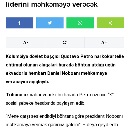
liderini məhkəməyə verəcək
-
+
Kolumbiya dövlət başçısı Qustavo Petro narkokartellə
ehtimal olunan əlaqələri barədə böhtan atdığı üçün
ekvadorlu həmkarı Daniel Noboanı məhkəməyə
verəcəyini açıqlayıb.
Tribuna.az
xəbər verir ki, bu barədə Petro özünün “X”
sosial şəbəkə hesabında paylaşım edib.
“Mənə qarşı səsləndirdiyi böhtana görə prezident Noboanı
məhkəməyə vermək qərarına gəldim”, – deyə qeyd edib.