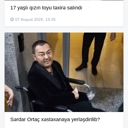
17 yaşlı qızın toyu təxirə salındı
07 Avqust 2026, 19:35
Sərdar Ortaç xəstəxanaya yerləşdirilib?