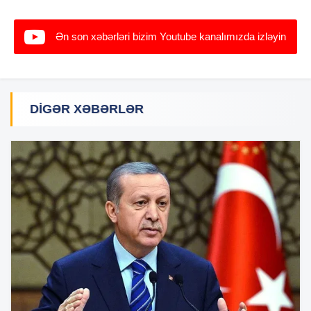
Ən son xəbərləri bizim Youtube kanalımızda izləyin
DIGƏR XƏBƏRLƏR