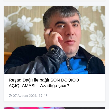
Rəşad Dağlı ilə bağlı SON DƏQİQƏ
AÇIQLAMASI – Azadlığa çıxır?
07 Avqust 2026, 17:48