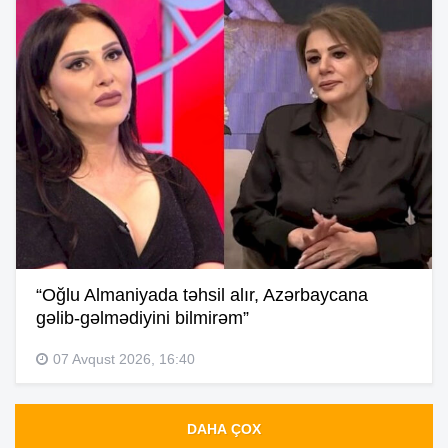
“Oğlu Almaniyada təhsil alır, Azərbaycana
gəlib-gəlmədiyini bilmirəm”
07 Avqust 2026, 16:40
DAHA ÇOX