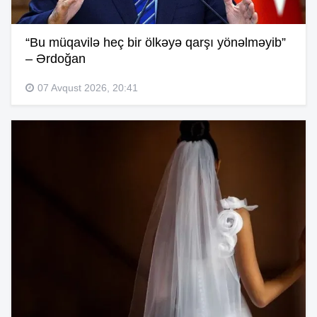
“Bu müqavilə heç bir ölkəyə qarşı yönəlməyib”
– Ərdoğan
07 Avqust 2026, 20:41