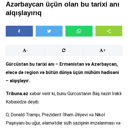
Azərbaycan üçün olan bu tarixi anı
alqışlayırıq
-
+
Gürcüstan bu tarixi anı – Ermənistan və Azərbaycan,
eləcə də region və bütün dünya üçün mühüm hadisəni
– alqışlayır.
Tribuna.az
xəbər verir ki, bunu Gürcüstanın Baş naziri İrakli
Kobaxidze deyib.
O, Donald Trampı, Prezident İlham Əliyevi və Nikol
Paşinyanı bu uğur, əlamətdar sülh sazişinin imzalanması və