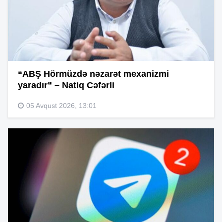
“ABŞ Hörmüzdə nəzarət mexanizmi
yaradır” – Natiq Cəfərli
05 Avqust 2026, 13:01