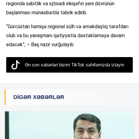
regionda sabitlik və iqtisadi inkişafın yeni dövrünün
başlanması münasibətilə təbrik edirib.
“Gürcüstan həmişə regional sülh və əməkdaşlıq tərəfdarı
olub və bu yanaşmanı qətiyyətlə dəstəkləməyə davam
edəcək”, – Baş nazir vurğulayıb.
Ən son xəbərləri bizim TikTok səhifəmizdə izləyin
DIGƏR XƏBƏRLƏR