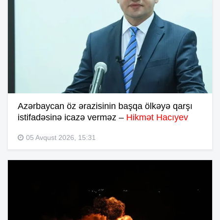
Azərbaycan öz ərazisinin başqa ölkəyə qarşı
istifadəsinə icazə verməz –
Hikmət Hacıyev
05 Avqust 2026, 15:31