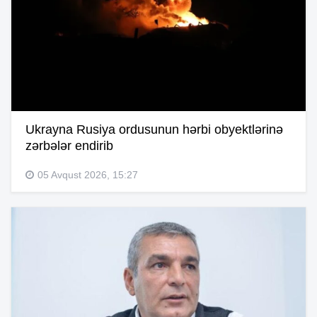
Ukrayna Rusiya ordusunun hərbi obyektlərinə
zərbələr endirib
05 Avqust 2026, 15:27