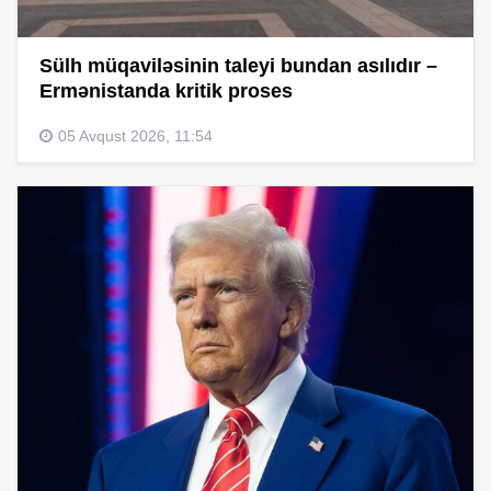
Sülh müqaviləsinin taleyi bundan asılıdır –
Ermənistanda kritik proses
05 Avqust 2026, 11:54