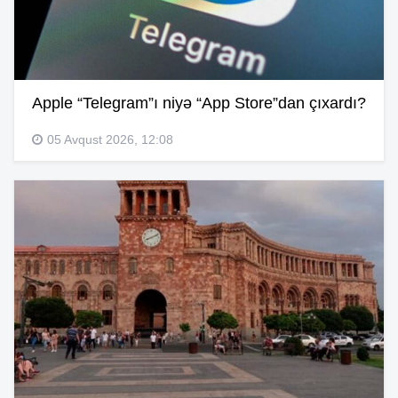
Apple “Telegram”ı niyə “App Store”dan çıxardı?
05 Avqust 2026, 12:08