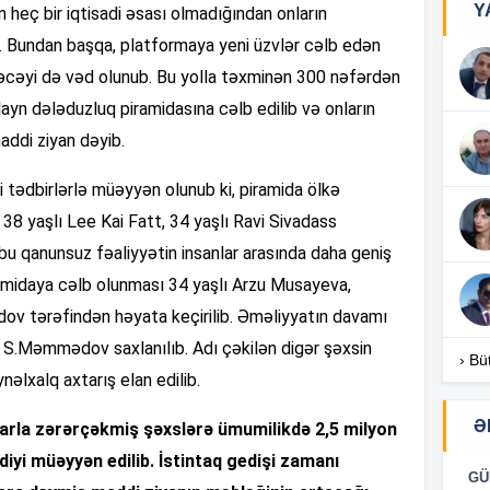
Y
in heç bir iqtisadi əsası olmadığından onların
 Bundan başqa, platformaya yeni üzvlər cəlb edən
16
ləcəyi də vəd olunub. Bu yolla təxminən 300 nəfərdən
ayn dələduzluq piramidasına cəlb edilib və onların
addi ziyan dəyib.
16
 tədbirlərlə müəyyən olunub ki, piramida ölkə
38 yaşlı Lee Kai Fatt, 34 yaşlı Ravi Sivadass
16
 bu qanunsuz fəaliyyətin insanlar arasında daha geniş
iramidaya cəlb olunması 34 yaşlı Arzu Musayeva,
v tərəfindən həyata keçirilib. Əməliyyatın davamı
16
 S.Məmmədov saxlanılıb. Adı çəkilən digər şəxsin
› Bü
nəlxalq axtarış elan edilib.
Ə
alarla zərərçəkmiş şəxslərə ümumilikdə 2,5 milyon
iyi müəyyən edilib. İstintaq gedişi zamanı
16
GÜ