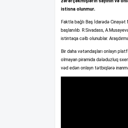
zərərçəkmişlərin sayının və on
istisna olunmur.
Faktla bağlı Baş İdarədə Cinayət M
başlanılıb. R.Sivadass, A.Musaye
istintaqa cəlb olunublar. Araşdırma
Bir daha vətəndaşları onlayn platf
olmayan piramida dələduzluq sxem
vəd edən onlayn tətbiqlərə inanm