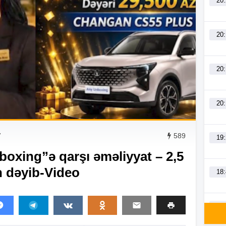
20
20
20
20
V
589
19
xing”ə qarşı əməliyyat – 2,5
n dəyib-Video
18
18