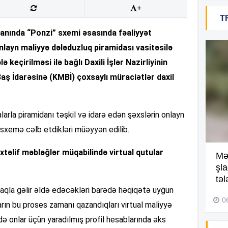
+
T
18
kanında “Ponzi” sxemi əsasında fəaliyyət
layn maliyyə dələduzluq piramidası vasitəsilə
ə keçirilməsi ilə bağlı Daxili İşlər Nazirliyinin
18
aş İdarəsinə (KMBİ) çoxsaylı müraciətlər daxil
alarla piramidanı təşkil və idarə edən şəxslərin onlayn
18
 sxemə cəlb etdikləri müəyyən edilib.
təlif məbləğlər müqabilində virtual qutular
Kompleksdə faciə: 2 yaşlı
Mə
17
uşaq hovuzda boğuldu –
şl
Video
təl
aqla gəlir əldə edəcəkləri barədə həqiqətə uyğun
29 İyul 2026, 16:21
0
rın bu proses zamanı qazandıqları virtual maliyyə
17
də onlar üçün yaradılmış profil hesablarında əks