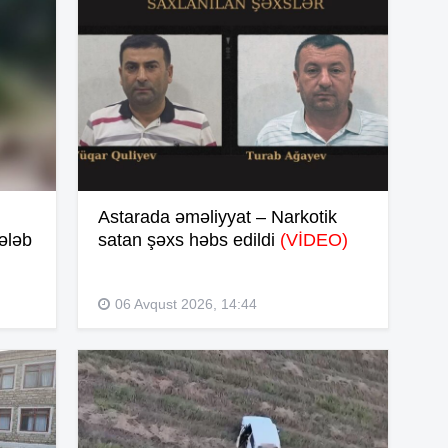
14
14
Astarada əməliyyat – Narkotik
ələb
satan şəxs həbs edildi
(VİDEO)
14
14
06 Avqust 2026, 14:44
14