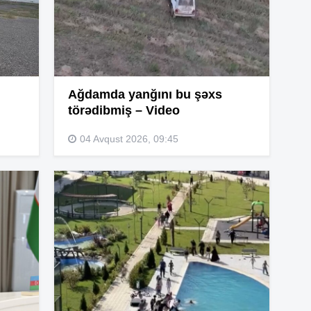
14
Ağdamda yanğını bu şəxs
14
törədibmiş – Video
04 Avqust 2026, 09:45
14
13
13
13