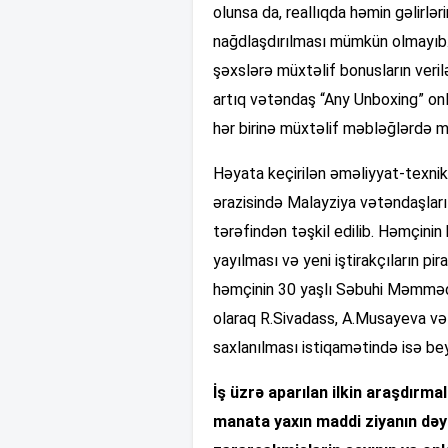
olunsa da, reallıqda həmin gəlirlər
nağdlaşdırılması mümkün olmayıb.
şəxslərə müxtəlif bonusların veri
artıq vətəndaş “Any Unboxing” onl
hər birinə müxtəlif məbləğlərdə m
Həyata keçirilən əməliyyat-texniki
ərazisində Malayziya vətəndaşları 
tərəfindən təşkil edilib. Həmçinin
yayılması və yeni iştirakçıların p
həmçinin 30 yaşlı Səbuhi Məmmədo
olaraq R.Sivadass, A.Musayeva və
saxlanılması istiqamətində isə bey
İş üzrə aparılan ilkin araşdırm
manata yaxın maddi ziyanın dəyd