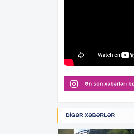
Ən son xəbərləri bi
DIGƏR XƏBƏRLƏR