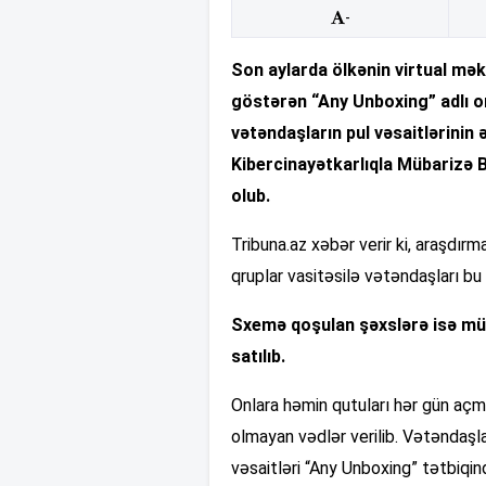
-
Son aylarda ölkənin virtual mə
göstərən “Any Unboxing” adlı on
vətəndaşların pul vəsaitlərinin əl
Kibercinayətkarlıqla Mübarizə B
olub.
Tribuna.az xəbər verir ki, araşdırm
qruplar vasitəsilə vətəndaşları bu
Sxemə qoşulan şəxslərə isə müx
satılıb.
Onlara həmin qutuları hər gün açm
olmayan vədlər verilib. Vətəndaşla
vəsaitləri “Any Unboxing” tətbiqin