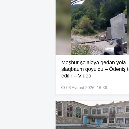
Məşhur şəlaləyə gedən yola
şlaqbaum qoyuldu – Ödəniş t
edilir – Video
06 Avqust 2026, 16:36