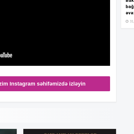
Bakı
bağ
əvə
15
31,
15
15
zim Instagram səhifəmizdə izləyin
15
15