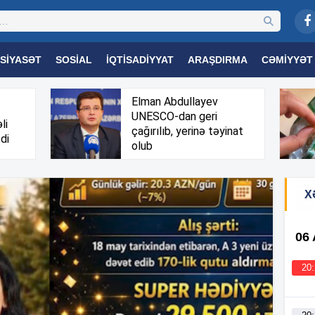
SIYASƏT
SOSIAL
İQTISADIYYAT
ARAŞDIRMA
CƏMIYYƏT
OGIYA
TƏHSIL
SAĞLAMLIQ
MARAQLI
TRIBUNA TV
Elman Abdullayev
UNESCO-dan geri
li
çağırılıb, yerinə təyinat
di
olub
X
06
20