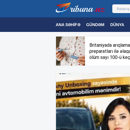
ANA SƏHIFƏ
GÜNDƏM
DÜNYA
MƏDƏNIYYƏT
MAQAZIN
TEXNOL
Britaniyada arıqlama
preparatları ilə əlaqə
ölüm sayı 100-ü keç