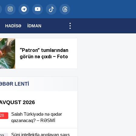
HADISƏ
İDMAN
“Patron” tumlarından
görün nə çıxdı – Foto
ƏBƏR LENTİ
 AVQUST 2026
Salah Türkiyədə nə qədər
:28
qazanacaq? – RƏSMİ
Süni intellektlə arıqlayan şəxs