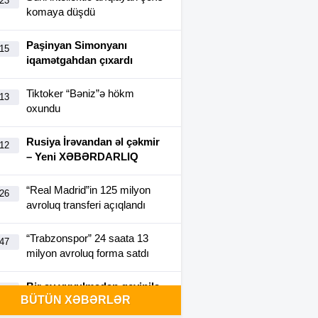
:23
komaya düşdü
Paşinyan Simonyanı
:15
iqamətgahdan çıxardı
Tiktoker “Bəniz”ə hökm
:13
oxundu
Rusiya İrəvandan əl çəkmir
:12
– Yeni XƏBƏRDARLIQ
“Real Madrid”in 125 milyon
:26
avroluq transferi açıqlandı
“Trabzonspor” 24 saata 13
:47
milyon avroluq forma satdı
Bir ay yuyulmadan geyinilə
:40
BÜTÜN XƏBƏRLƏR
bilən futbolka yaradıldı-
FOTO