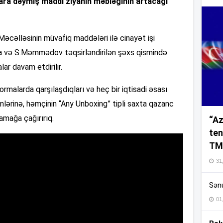
lara dəymiş maddi ziyanın məbləğinin artacağı
16
əcəlləsinin müvafiq maddələri ilə cinayət işi
va və S.Məmmədov təqsirləndirilən şəxs qismində
lar davam etdirilir.
16
ormalarda qarşılaşdıqları və heç bir iqtisadi əsası
lərinə, həmçinin “Any Unboxing” tipli saxta qazanc
amağa çağırırıq.
“Az
16
ten
TM
16
31,
Sənu
16
01
16