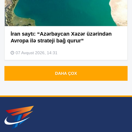
İran saytı: “Azərbaycan Xəzər üzərindən
Avropa ilə strateji bağ qurur”
07 Avqust 2026, 14:31
DAHA ÇOX