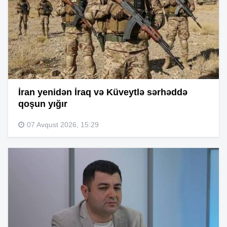
İran yenidən İraq və Küveytlə sərhəddə
qoşun yığır
07 Avqust 2026, 15:29