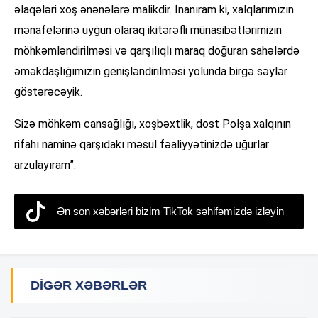
əlaqələri xoş ənənələrə malikdir. İnanıram ki, xalqlarımızın
mənafelərinə uyğun olaraq ikitərəfli münasibətlərimizin
möhkəmləndirilməsi və qarşılıqlı maraq doğuran sahələrdə
əməkdaşlığımızın genişləndirilməsi yolunda birgə səylər
göstərəcəyik.
Sizə möhkəm cansağlığı, xoşbəxtlik, dost Polşa xalqının
rifahı naminə qarşıdakı məsul fəaliyyətinizdə uğurlar
arzulayıram”.
Ən son xəbərləri bizim TikTok səhifəmizdə izləyin
DIGƏR XƏBƏRLƏR