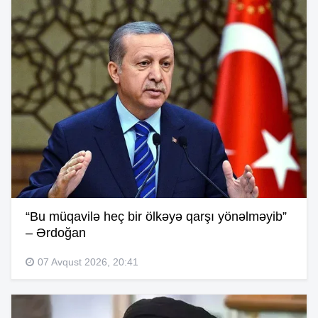
“Bu müqavilə heç bir ölkəyə qarşı yönəlməyib”
– Ərdoğan
07 Avqust 2026, 20:41