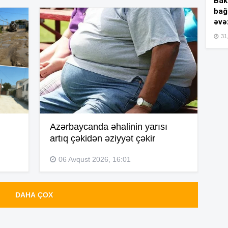
Bakı
bağ
əvə
15
31,
15
15
Azərbaycanda əhalinin yarısı
artıq çəkidən əziyyət çəkir
06 Avqust 2026, 16:01
15
DAHA ÇOX
15