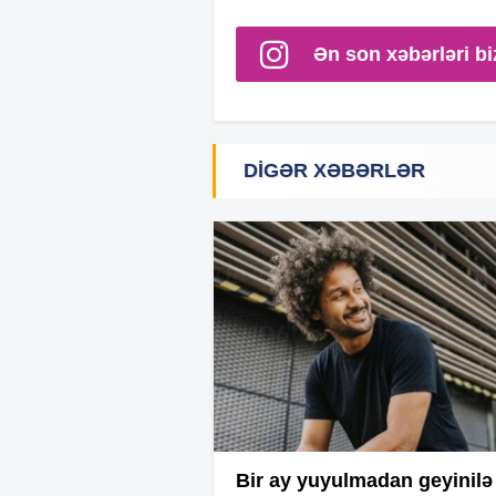
Ən son xəbərləri bi
DIGƏR XƏBƏRLƏR
Bir ay yuyulmadan geyinilə