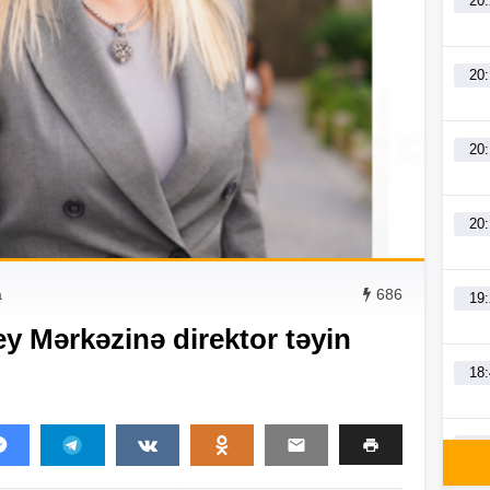
20
20
20
20
a
686
19
y Mərkəzinə direktor təyin
18
18