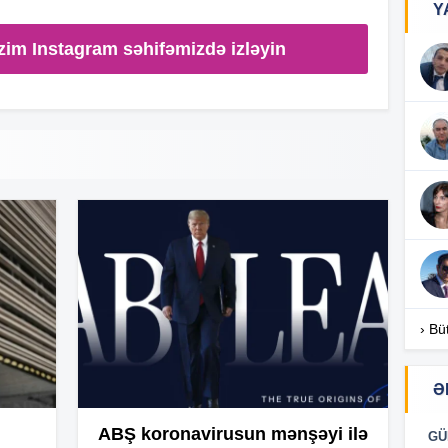
Y
zim Instagram səhifəmizdə izləyin
16
16
16
16
› Bü
Ə
16
ABŞ koronavirusun mənşəyi ilə
GÜ