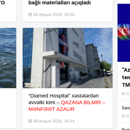
TO
bağlı materialları açıqladı
06 Avqust 2026, 18:25
16
16
“Az
16
ten
TM
16
31,
“Diamed Hospital” xəstələrdən
əvvəlki kimi –
QAZANA BİLMİR –
Sənu
MƏNFƏƏT AZALIR
16
01
06 Avqust 2026, 16:44
16