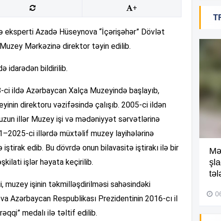
+
T
18
və eksperti Azadə Hüseynova “İçərişəhər” Dövlət
Muzey Mərkəzinə direktor təyin edilib.
ə idarədən bildirilib.
18
8-ci ildə Azərbaycan Xalça Muzeyində başlayıb,
yinin direktoru vəzifəsində çalışıb. 2005-ci ildən
18
uzun illər Muzey işi və mədəniyyət sərvətlərinə
1–2025-ci illərdə müxtəlif muzey layihələrinə
iştirak edib. Bu dövrdə onun bilavasitə iştirakı ilə bir
Kompleksdə faciə: 2 yaşlı
Mə
17
ilati işlər həyata keçirilib.
uşaq hovuzda boğuldu –
şl
Video
təl
, muzey işinin təkmilləşdirilməsi sahəsindəki
29 İyul 2026, 16:21
0
a Azərbaycan Respublikası Prezidentinin 2016-cı il
17
əqqi” medalı ilə təltif edilib.