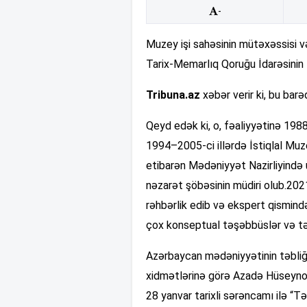
-
Muzey işi sahəsinin mütəxəssisi 
Tarix-Memarlıq Qoruğu İdarəsinin 
Tribuna.az
xəbər verir ki, bu barəd
Qeyd edək ki, o, fəaliyyətinə 198
1994–2005-ci illərdə İstiqlal Muze
etibarən Mədəniyyət Nazirliyində 
nəzarət şöbəsinin müdiri olub.202
rəhbərlik edib və ekspert qismində 
çox konseptual təşəbbüslər və təşk
Azərbaycan mədəniyyətinin təbliği
xidmətlərinə görə Azadə Hüseynov
28 yanvar tarixli sərəncamı ilə “Tər