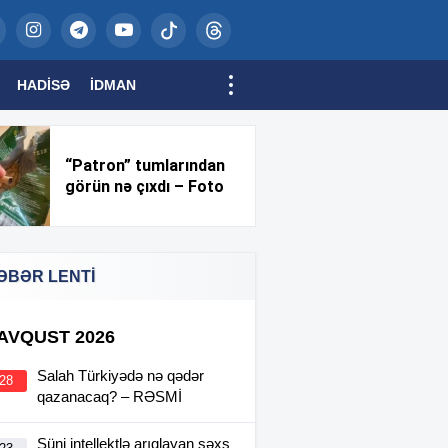
HADISƏ
İDMAN
“Patron” tumlarından
görün nə çıxdı – Foto
ƏBƏR LENTİ
 AVQUST 2026
Salah Türkiyədə nə qədər
:28
qazanacaq? – RƏSMİ
Süni intellektlə arıqlayan şəxs