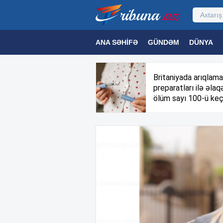
ANA SƏHIFƏ
GÜNDƏM
DÜNYA
MƏDƏNIYYƏT
MAQAZIN
TEXNOL
Britaniyada arıqlama
preparatları ilə əlaqə
ölüm sayı 100-ü keç