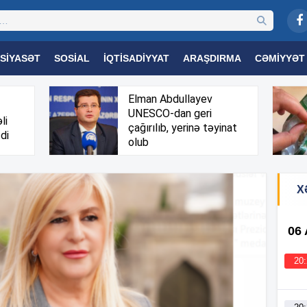
SIYASƏT
SOSIAL
İQTISADIYYAT
ARAŞDIRMA
CƏMIYYƏT
OGIYA
TƏHSIL
SAĞLAMLIQ
MARAQLI
TRIBUNA TV
Elman Abdullayev
UNESCO-dan geri
li
çağırılıb, yerinə təyinat
di
olub
X
06
20