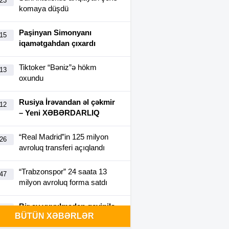
:23
komaya düşdü
Paşinyan Simonyanı
:15
iqamətgahdan çıxardı
Tiktoker “Bəniz”ə hökm
:13
oxundu
Rusiya İrəvandan əl çəkmir
:12
– Yeni XƏBƏRDARLIQ
“Real Madrid”in 125 milyon
:26
avroluq transferi açıqlandı
“Trabzonspor” 24 saata 13
:47
milyon avroluq forma satdı
Bir ay yuyulmadan geyinilə
:40
BÜTÜN XƏBƏRLƏR
bilən futbolka yaradıldı-
FOTO