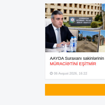
AAYDA Suraxanı sakinlərinin
MÜRACİƏTİNİ EŞİTMİR
06 Avqust 2026, 16:22