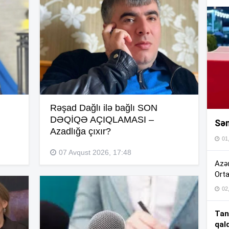
16
16
16
Rəşad Dağlı ilə bağlı SON
DƏQİQƏ AÇIQLAMASI –
Sən
16
Azadlığa çıxır?
01
07 Avqust 2026, 17:48
16
Azər
Orta
02
15
Tan
qal
15