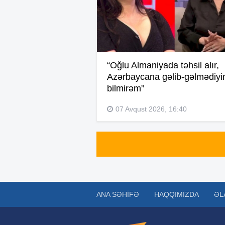
“Oğlu Almaniyada təhsil alır,
Azərbaycana gəlib-gəlmədiyi
bilmirəm”
07 Avqust 2026, 16:40
ANA SƏHIFƏ
HAQQIMIZDA
ƏL