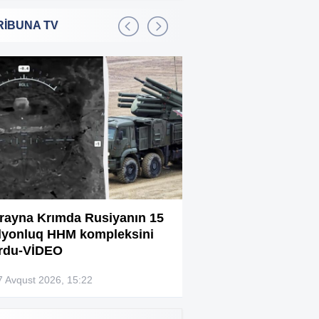
RİBUNA TV
Bakıda 2,5 milyon manata
:01
şadlıq sarayı satılır
Sərdar Ortaç xəstəxanaya
:22
yerləşdirilib?
Rüşvətdə təqsirləndirilən 3
:01
vəzifəli şəxsin məhkəməsi
başlayır
“Həyat yoldaşın istəmirsə,
:59
oxuma, nə məcburdur”
rayna Krımda Rusiyanın 15
Bağlanan universit
lyonluq HHM kompleksini
müəllimləri narazıd
Kiberpolis əməliyyat keçirdi:
:54
rdu-VİDEO
Xarici saytları ələ keçirən
şəxslər tutuldu (VİDEO)
7 Avqust 2026, 15:22
07 Avqust 2026, 13:4
Prokurorluq həbs edilən rəislə
:52
bağlı məlumat yaydı