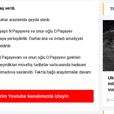
ş verib.
T
19
şəhər ərazisində qeydə alınıb.
18
5 yaşlı N.Paşayeva və onun oğlu O.Paşayev
ya yerləşdirilib. Dərhal ana və övladı əməliyyat
dirilir.
18
.Paşayevanı və onun oğlu O.Paşayevi gəlinləri
eçirdikləri müvafiq tədbirlər nəticəsində hadisəni
17
mədova saxlanılıb. Faktla bağlı araşdırmalar davam
Ağdamda yanğını bu şəxs
Uk
törədibmiş – Video
mi
17
vu
04 Avqust 2026, 09:45
izim Youtube kanalımızda izləyin
0
17