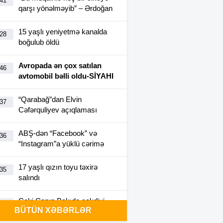
:41
qarşı yönəlməyib” – Ərdoğan
15 yaşlı yeniyetmə kanalda
:28
boğulub öldü
Avropada ən çox satılan
:46
avtomobil bəlli oldu-SİYAHI
“Qarabağ”dan Elvin
:37
Cəfərquliyev açıqlaması
ABŞ-dən “Facebook” və
:36
“Instagram”a yüklü cərimə
17 yaşlı qızın toyu təxirə
:35
salındı
Ceki Çanın Bakıda çəkdiyi
:25
BÜTÜN XƏBƏRLƏR
filmə görə Azərbaycan 1
milyon dollar ödəyə bilər?