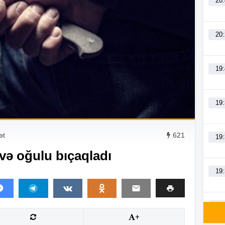
20
20
19
19
ət
621
19
və oğulu bıçaqladı
19
19
+