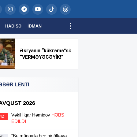
HADISƏ
İDMAN
Əsryanın “kükrəmə”si:
“VERMƏYƏCƏYİK!”
ƏBƏR LENTİ
 AVQUST 2026
Vəkil İlqar Həmidov
HƏBS
:42
EDİLDİ
“Bu müqavilə heç bir ölkəyə