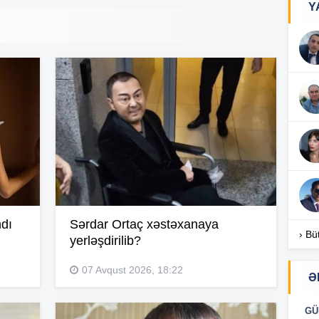
Y
17
17
17
ndı
Sərdar Ortaç xəstəxanaya
16
› Bü
yerləşdirilib?
07 Avqust 2026, 18:22
Ə
16
GÜ