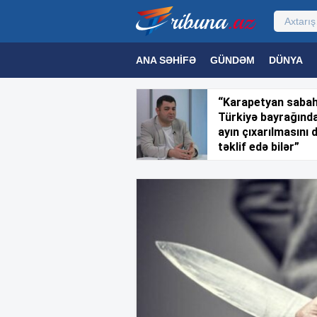
ANA SƏHIFƏ
GÜNDƏM
DÜNYA
MƏDƏNIYYƏT
MAQAZIN
TEXNOL
“Karapetyan saba
Türkiyə bayrağınd
ayın çıxarılmasını 
təklif edə bilər”