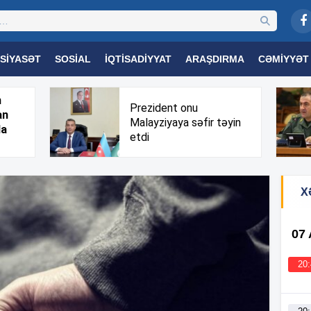
SIYASƏT
SOSIAL
İQTISADIYYAT
ARAŞDIRMA
CƏMIYYƏT
OGIYA
TƏHSIL
SAĞLAMLIQ
MARAQLI
TRIBUNA TV
h
Prezident onu
an
Malayziyaya səfir təyin
da
etdi
X
07
20