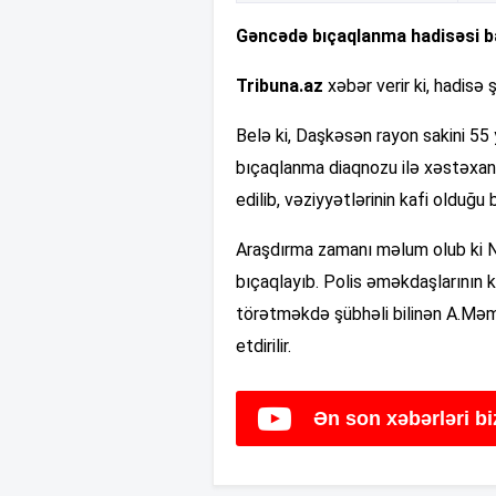
Gəncədə bıçaqlanma hadisəsi ba
Tribuna.az
xəbər verir ki, hadisə 
Belə ki, Daşkəsən rayon sakini 5
bıçaqlanma diaqnozu ilə xəstəxana
edilib, vəziyyətlərinin kafi olduğu bil
Araşdırma zamanı məlum olub ki N
bıçaqlayıb. Polis əməkdaşlarının k
törətməkdə şübhəli bilinən A.Məm
etdirilir.
Ən son xəbərləri b