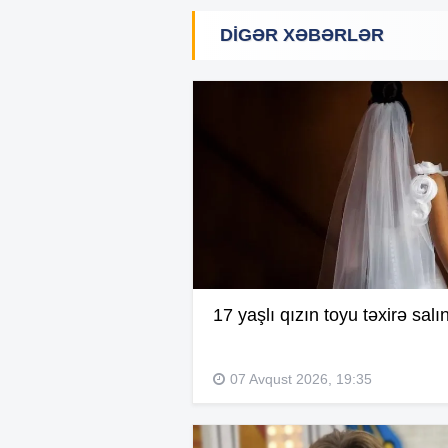
DIGƏR XƏBƏRLƏR
17 yaşlı qızın toyu təxirə salı
07 Avqust 2026, 19:35