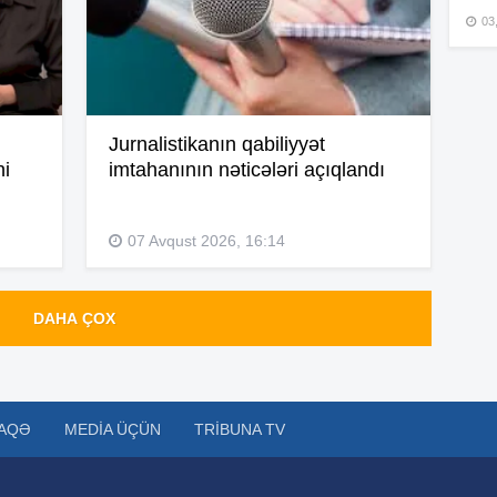
03
15
Jurnalistikanın qabiliyyət
15
ni
imtahanının nəticələri açıqlandı
07 Avqust 2026, 16:14
15
DAHA ÇOX
15
AQƏ
MEDIA ÜÇÜN
TRIBUNA TV
15