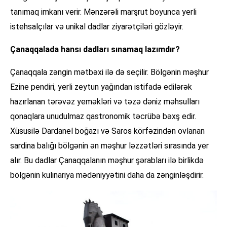
tanımaq imkanı verir. Mənzərəli marşrut boyunca yerli
istehsalçılar və unikal dadlar ziyarətçiləri gözləyir.
Çanaqqalada hansı dadları sınamaq lazımdır?
Çanaqqala zəngin mətbəxi ilə də seçilir. Bölgənin məşhur
Ezine pendiri, yerli zeytun yağından istifadə edilərək
hazırlanan tərəvəz yeməkləri və təzə dəniz məhsulları
qonaqlara unudulmaz qastronomik təcrübə bəxş edir.
Xüsusilə Dardanel boğazı və Saros körfəzindən ovlanan
sardina balığı bölgənin ən məşhur ləzzətləri sırasında yer
alır. Bu dadlar Çanaqqalanın məşhur şərabları ilə birlikdə
bölgənin kulinariya mədəniyyətini daha da zənginləşdirir.