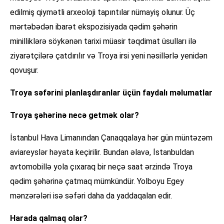
edilmiş qiymətli arxeoloji tapıntılar nümayiş olunur. Üç
mərtəbədən ibarət ekspozisiyada qədim şəhərin
minilliklərə söykənən tarixi müasir təqdimat üsulları ilə
ziyarətçilərə çatdırılır və Troya irsi yeni nəsillərlə yenidən
qovuşur.
Troya səfərini planlaşdıranlar üçün faydalı məlumatlar
Troya şəhərinə necə getmək olar?
İstanbul Hava Limanından Çanaqqalaya hər gün müntəzəm
aviareyslər həyata keçirilir. Bundan əlavə, İstanbuldan
avtomobillə yola çıxaraq bir neçə saat ərzində Troya
qədim şəhərinə çatmaq mümkündür. Yolboyu Egey
mənzərələri isə səfəri daha da yaddaqalan edir.
Harada qalmaq olar?