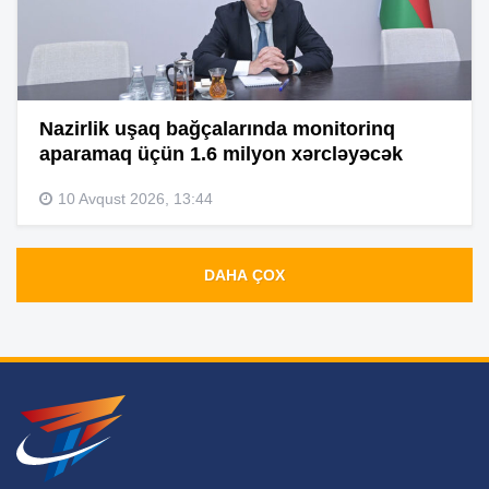
Nazirlik uşaq bağçalarında monitorinq
aparamaq üçün 1.6 milyon xərcləyəcək
10 Avqust 2026, 13:44
DAHA ÇOX