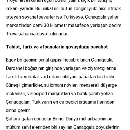
Troya həvəskarları üçün bunlar yalnız kiçik bir tanışlıq
imkanı yaradır. Bu unikal irsi bütün zənginliyi ilə hiss etmək
istəyən səyahətsevərlər isə Türkiyəyə, Çanaqqala şəhər
mərkəzindən cəmi 30 kilometr məsafədə yerləşən qədim
Troya şəhərinə dəvət olunurlar.
Təbiət, tarix və əfsanələrin qovuşduğu səyahət
Egey bölgəsinin şimal qapısı hesab olunan Çanaqqala,
Dardanel boğazının girişində yerləşən və ziyarətçilərinə
fərqli təcrübələr vəd edən sahilyanı şəhərlərdən biridir.
Günəşli çimərliklər, su idmanı növləri, mənzərəli düşərgə
məkanları, velosiped marşrutları və butik şərab yolları
Çanaqqalanı Türkiyənin ən cəlbedici istiqamətlərindən
birinə çevirir.
Şəhərə gələn qonaqlar Birinci Dünya müharibəsinin ən
mühüm səhifələrindən biri sayılan Çanaqqala döyüşlərinin