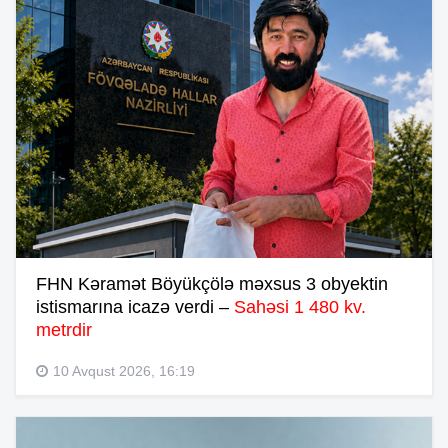
FHN Kəramət Böyükçölə məxsus 3 obyektin
istismarına icazə verdi –
Sahəsi 1 480 kv.
metrdir
10 Avqust 2026, 16:19