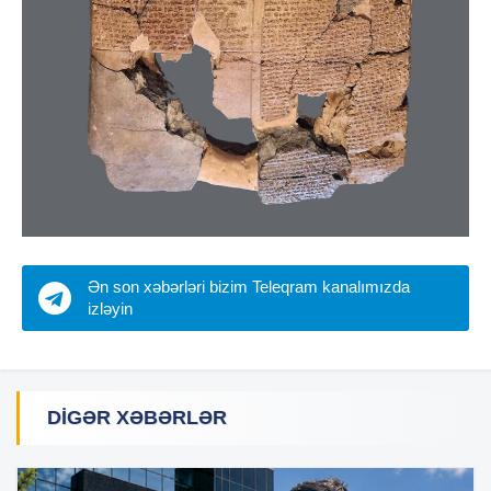
Ən son xəbərləri bizim Teleqram kanalımızda
izləyin
DIGƏR XƏBƏRLƏR