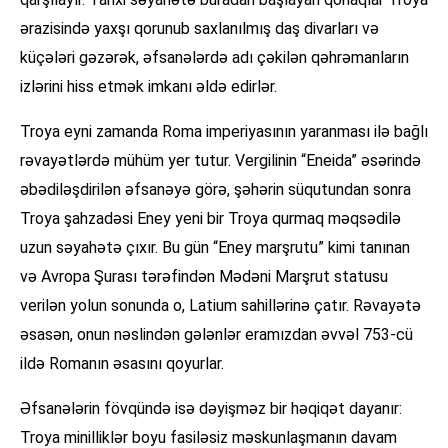
ərazisində yaxşı qorunub saxlanılmış daş divarları və
küçələri gəzərək, əfsanələrdə adı çəkilən qəhrəmanların
izlərini hiss etmək imkanı əldə edirlər.
Troya eyni zamanda Roma imperiyasının yaranması ilə bağlı
rəvayətlərdə mühüm yer tutur. Vergilinin “Eneida” əsərində
əbədiləşdirilən əfsanəyə görə, şəhərin süqutundan sonra
Troya şahzadəsi Eney yeni bir Troya qurmaq məqsədilə
uzun səyahətə çıxır. Bu gün “Eney marşrutu” kimi tanınan
və Avropa Şurası tərəfindən Mədəni Marşrut statusu
verilən yolun sonunda o, Latium sahillərinə çatır. Rəvayətə
əsasən, onun nəslindən gələnlər eramızdan əvvəl 753-cü
ildə Romanın əsasını qoyurlar.
Əfsanələrin fövqündə isə dəyişməz bir həqiqət dayanır:
Troya minilliklər boyu fasiləsiz məskunlaşmanın davam