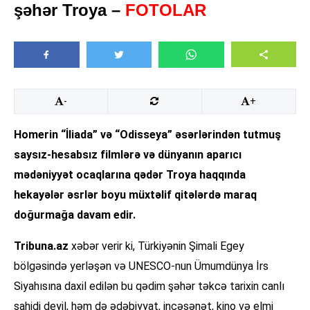
şəhər Troya –
FOTOLAR
-
+
Homerin “İliada” və “Odisseya” əsərlərindən tutmuş
saysız-hesabsız filmlərə və dünyanın aparıcı
mədəniyyət ocaqlarına qədər Troya haqqında
hekayələr əsrlər boyu müxtəlif qitələrdə maraq
doğurmağa davam edir.
Tribuna.az
xəbər verir ki, Türkiyənin Şimali Egey
bölgəsində yerləşən və UNESCO-nun Ümumdünya İrs
Siyahısına daxil edilən bu qədim şəhər təkcə tarixin canlı
şahidi deyil, həm də ədəbiyyat, incəsənət, kino və elmi