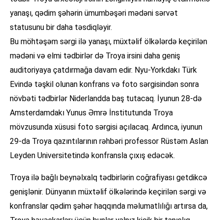
yanaşı, qədim şəhərin ümumbəşəri mədəni sərvət
statusunu bir daha təsdiqləyir.
Bu möhtəşəm sərgi ilə yanaşı, müxtəlif ölkələrdə keçirilən
mədəni və elmi tədbirlər də Troya irsini daha geniş
auditoriyaya çatdırmağa davam edir. Nyu-Yorkdakı Türk
Evində təşkil olunan konfrans və foto sərgisindən sonra
növbəti tədbirlər Niderlandda baş tutacaq. İyunun 28-də
Amsterdamdakı Yunus Əmrə İnstitutunda Troya
mövzusunda xüsusi foto sərgisi açılacaq. Ardınca, iyunun
29-da Troya qazıntılarının rəhbəri professor Rüstəm Aslan
Leyden Universitetində konfransla çıxış edəcək.
Troya ilə bağlı beynəlxalq tədbirlərin coğrafiyası getdikcə
genişlənir. Dünyanın müxtəlif ölkələrində keçirilən sərgi və
konfranslar qədim şəhər haqqında məlumatlılığı artırsa da,