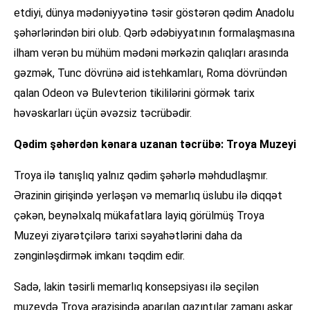
etdiyi, dünya mədəniyyətinə təsir göstərən qədim Anadolu
şəhərlərindən biri olub. Qərb ədəbiyyatının formalaşmasına
ilham verən bu mühüm mədəni mərkəzin qalıqları arasında
gəzmək, Tunc dövrünə aid istehkamları, Roma dövründən
qalan Odeon və Bulevterion tikililərini görmək tarix
həvəskarları üçün əvəzsiz təcrübədir.
Qədim şəhərdən kənara uzanan təcrübə: Troya Muzeyi
Troya ilə tanışlıq yalnız qədim şəhərlə məhdudlaşmır.
Ərazinin girişində yerləşən və memarlıq üslubu ilə diqqət
çəkən, beynəlxalq mükafatlara layiq görülmüş Troya
Muzeyi ziyarətçilərə tarixi səyahətlərini daha da
zənginləşdirmək imkanı təqdim edir.
Sadə, lakin təsirli memarlıq konsepsiyası ilə seçilən
muzeydə Troya ərazisində aparılan qazıntılar zamanı aşkar