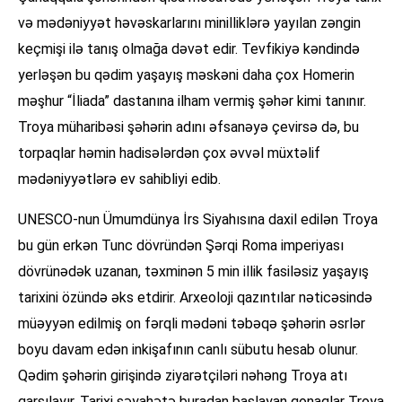
və mədəniyyət həvəskarlarını minilliklərə yayılan zəngin
keçmişi ilə tanış olmağa dəvət edir. Tevfikiyə kəndində
yerləşən bu qədim yaşayış məskəni daha çox Homerin
məşhur “İliada” dastanına ilham vermiş şəhər kimi tanınır.
Troya müharibəsi şəhərin adını əfsanəyə çevirsə də, bu
torpaqlar həmin hadisələrdən çox əvvəl müxtəlif
mədəniyyətlərə ev sahibliyi edib.
UNESCO-nun Ümumdünya İrs Siyahısına daxil edilən Troya
bu gün erkən Tunc dövründən Şərqi Roma imperiyası
dövrünədək uzanan, təxminən 5 min illik fasiləsiz yaşayış
tarixini özündə əks etdirir. Arxeoloji qazıntılar nəticəsində
müəyyən edilmiş on fərqli mədəni təbəqə şəhərin əsrlər
boyu davam edən inkişafının canlı sübutu hesab olunur.
Qədim şəhərin girişində ziyarətçiləri nəhəng Troya atı
qarşılayır. Tarixi səyahətə buradan başlayan qonaqlar Troya