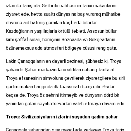
izləri ilə tanış ola, Gelibolu cəbhəsinin tarixi məkanlarını
ziyarət edə, hətta sualtı dünyasına baş vuraraq müharibə
dövrünə aid batmış gəmiləri kəşf edə bilərlər.
Kazdağlarının yaşıllıqlarla örtülü təbiəti, Assosun büllur
kimi şəffaf suları, həmçinin Bozcaada və Gökçeadanın
özünəməxsus ada atmosferi bölgəyə xüsusi rəng qatır.
Lakin Çanaqqalanın ən dəyərli xəzinəsi, şübhəsiz ki, Troya
şəhəridir. Şəhər mərkəzində ucaldılan nəhəng taxta at
Troya əfsanəsinin simvoluna çevrilərək ziyarətçilərə bu sirli
qədim məkan haqqında ilk təəssüratı bəxş edir. Əsrlər
keçsə də, Troya öz sehrini itirməyib və dünyanın dörd bir
yanından gələn səyahətsevərləri valeh etməyə davam edir.
Troya: Sivilizasiyaların izlərini yaşadan qədim şəhər
Çanaqqala şəhərindən qısa məsafədə yerləşən Troya tarix