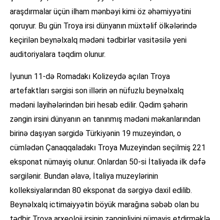
araşdırmalar üçün ilham mənbəyi kimi öz əhəmiyyətini
qoruyur. Bu gün Troya irsi dünyanın müxtəlif ölkələrində
keçirilən beynəlxalq mədəni tədbirlər vasitəsilə yeni
auditoriyalara təqdim olunur.
İyunun 11-də Romadakı Kolizeydə açılan Troya
artefaktları sərgisi son illərin ən nüfuzlu beynəlxalq
mədəni layihələrindən biri hesab edilir. Qədim şəhərin
zəngin irsini dünyanın ən tanınmış mədəni məkanlarından
birinə daşıyan sərgidə Türkiyənin 19 muzeyindən, o
cümlədən Çanaqqaladakı Troya Muzeyindən seçilmiş 221
eksponat nümayiş olunur. Onlardan 50-si İtaliyada ilk dəfə
sərgilənir. Bundan əlavə, İtaliya muzeylərinin
kolleksiyalarından 80 eksponat da sərgiyə daxil edilib.
Beynəlxalq ictimaiyyətin böyük marağına səbəb olan bu
tədbir Troya arxeoloji irsinin zənginliyini nümayiş etdirməklə