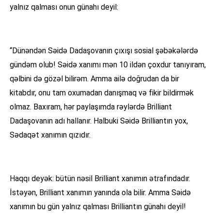
yalnız qalması onun günahı deyil:
“Dünəndən Səidə Dadaşovanın çıxışı sosial şəbəkələrdə
gündəm olub! Səidə xanımı mən 10 ildən çoxdur tanıyıram,
qəlbini də gözəl bilirəm. Amma ailə doğrudan da bir
kitabdır, onu tam oxumadan danışmaq və fikir bildirmək
olmaz. Baxıram, hər paylaşımda rəylərdə Brilliant
Dadaşovanın adı hallanır. Halbuki Səidə Brilliantın yox,
Sədaqət xanımın qızıdır.
Haqqı deyək: bütün nəsil Brilliant xanımın ətrafındadır.
İstəyən, Brilliant xanımın yanında ola bilir. Amma Səidə
xanımın bu gün yalnız qalması Brilliantın günahı deyil!