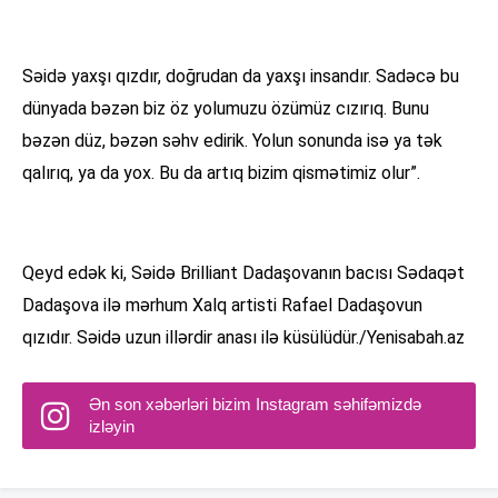
Səidə yaxşı qızdır, doğrudan da yaxşı insandır. Sadəcə bu
dünyada bəzən biz öz yolumuzu özümüz cızırıq. Bunu
bəzən düz, bəzən səhv edirik. Yolun sonunda isə ya tək
qalırıq, ya da yox. Bu da artıq bizim qismətimiz olur”.
Qeyd edək ki, Səidə Brilliant Dadaşovanın bacısı Sədaqət
Dadaşova ilə mərhum Xalq artisti Rafael Dadaşovun
qızıdır. Səidə uzun illərdir anası ilə küsülüdür./Yenisabah.az
Ən son xəbərləri bizim Instagram səhifəmizdə
izləyin