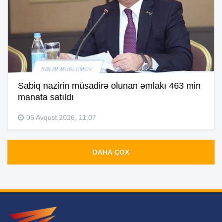
Sabiq nazirin müsadirə olunan əmlakı 463 min
manata satıldı
06 Avqust 2026, 11:07
DAHA ÇOX