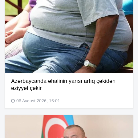
Azərbaycanda əhalinin yarısı artıq çəkidən
əziyyət çəkir
06 Avqust 2026, 16:01