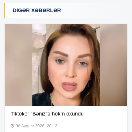
DIGƏR XƏBƏRLƏR
Tiktoker “Bəniz”ə hökm oxundu
06 Avqust 2026, 20:13