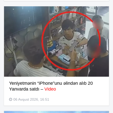
Yeniyetmənin “iPhone”unu əlindən alıb 20
Yanvarda satdı –
Video
06 Avqust 2026, 16:51