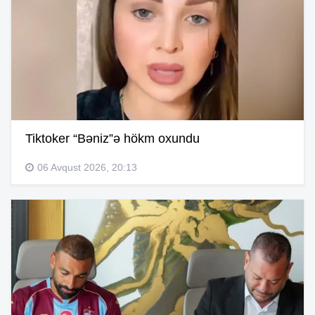
Tiktoker “Bəniz”ə hökm oxundu
06 Avqust 2026, 20:13