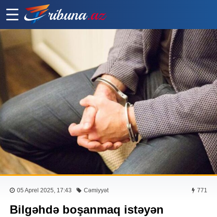
05 Aprel 2025, 17:43
Cəmiyyət
771
Bilgəhdə boşanmaq istəyən