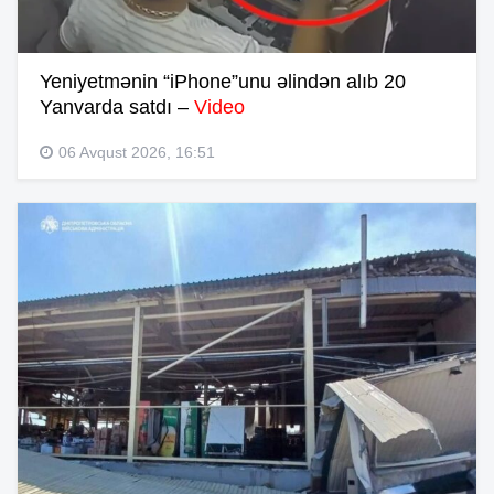
Yeniyetmənin “iPhone”unu əlindən alıb 20
Yanvarda satdı –
Video
06 Avqust 2026, 16:51