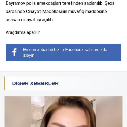
Bayramov polis əməkdaşları tərəfindən saxlanılıb. Şəxs
barəsində Cinayət Məcəlləsinin müvafiq maddəsinə
əsasən cinayət işi açılıb.
Araşdırma aparılır.
Ən son xəbərləri bizim Facebook səhifəmizdə
izləyin
DIGƏR XƏBƏRLƏR