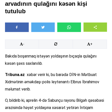
arvadının qulağını kəsən kişi
tutulub
-
+
Bakıda boşanmaq istəyən yoldaşının bıçaqla qulağını
kəsən şəxs saxlanılıb.
Tribuna.az
xəbər verir ki, bu barədə DİN-in Mətbuat
Xidmətinin əməkdaşı polis leytenantı Elbrus İbrahimov
məlumat verib.
O, bildirib ki, aprelin 4-də Sabunçu rayonu Bilgəh qəsəbəsi
ərazisində həyat yoldaşına xəsarət yetirən İntiqam