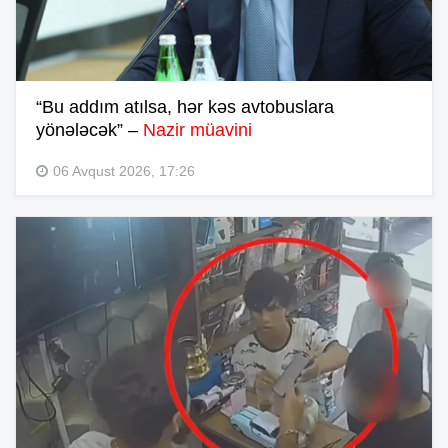
“Bu addım atılsa, hər kəs avtobuslara
yönələcək” –
Nazir müavini
06 Avqust 2026, 17:26