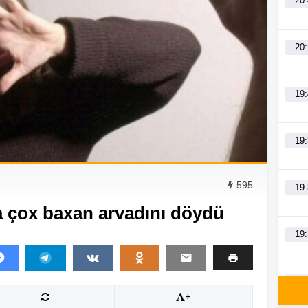
20
20
19
19
595
19
na çox baxan arvadını döydü
19
19
+