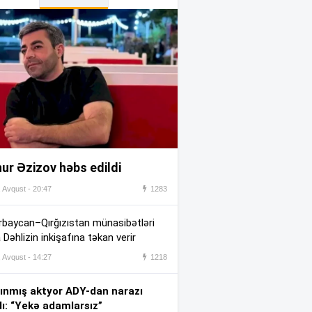
Həftəsonu güclü külək əsəcək
:37
Ülviyyə İlyasova fəhləyə
:24
borclu qalıb?
Jurnalistikanın qabiliyyət
:14
imtahanının nəticələri
açıqlandı
Tovuzda qadın qətlə yetirildi –
ur Əzizov həbs edildi
:12
Şübhəli qardaşı oğludur –
Foto
, Avqust - 20:47
1283
Payızda ərzaq məhsulları
:00
baycan–Qırğızıstan münasibətləri
ucuzlaşacaq? –
AÇIQLAMA
 Dəhlizin inkişafına təkan verir
İranda Təbriz Günü qeyd
, Avqust - 14:27
1218
:55
edilib
ınmış aktyor ADY-dan narazı
Lalə Azərtaş makiyajsız
dı: “Yekə adamlarsız”
:36