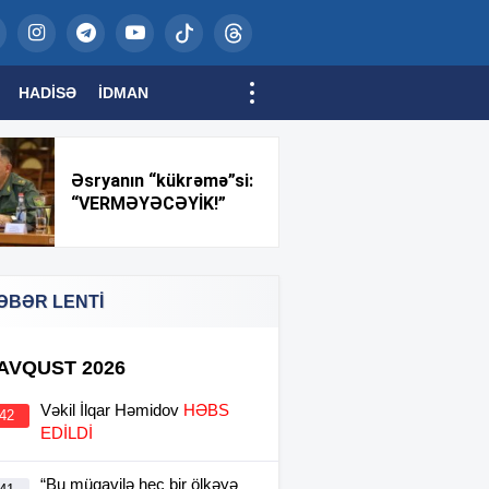
HADISƏ
İDMAN
Əsryanın “kükrəmə”si:
“VERMƏYƏCƏYİK!”
ƏBƏR LENTİ
 AVQUST 2026
Vəkil İlqar Həmidov
HƏBS
:42
EDİLDİ
“Bu müqavilə heç bir ölkəyə