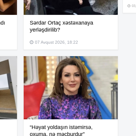
03
15
ndı
Sərdar Ortaç xəstəxanaya
yerləşdirilib?
15
07 Avqust 2026, 18:22
15
15
15
“Həyat yoldaşın istəmirsə,
oxuma, nə məcburdur”