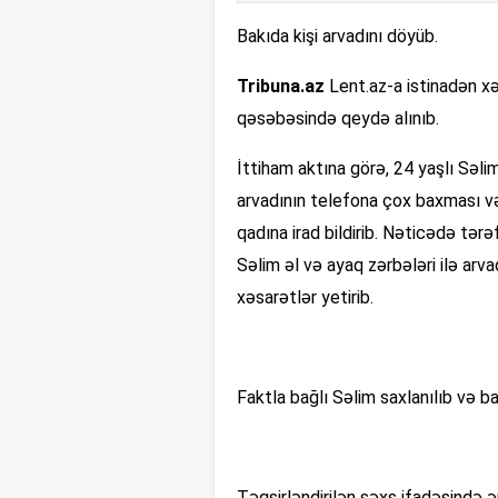
Bakıda kişi arvadını döyüb.
Tribuna.az
Lent.az-a istinadən xəb
qəsəbəsində qeydə alınıb.
İttiham aktına görə, 24 yaşlı Səli
arvadının telefona çox baxması v
qadına irad bildirib. Nəticədə tə
Səlim əl və ayaq zərbələri ilə arva
xəsarətlər yetirib.
Faktla bağlı Səlim saxlanılıb və ba
Təqsirləndirilən şəxs ifadəsində