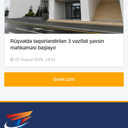
Rüşvətdə təqsirləndirilən 3 vəzifəli şəxsin
məhkəməsi başlayır
07 Avqust 2026, 18:01
DAHA ÇOX