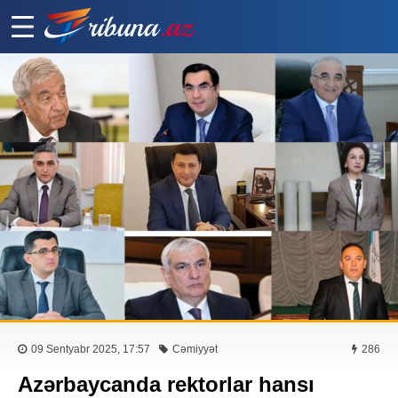
09 Sentyabr 2025, 17:57
Cəmiyyət
286
Azərbaycanda rektorlar hansı