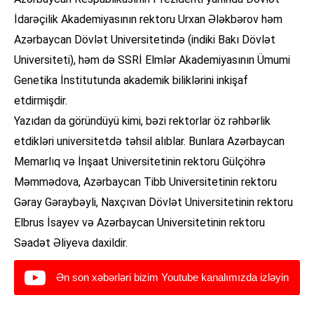
İdarəçilik Akademiyasının rektoru Urxan Ələkbərov həm
Azərbaycan Dövlət Universitetində (indiki Bakı Dövlət
Universiteti), həm də SSRİ Elmlər Akademiyasının Ümumi
Genetika İnstitutunda akademik biliklərini inkişaf
etdirmişdir.
Yazıdan da göründüyü kimi, bəzi rektorlar öz rəhbərlik
etdikləri universitetdə təhsil alıblar. Bunlara Azərbaycan
Memarlıq və İnşaat Universitetinin rektoru Gülçöhrə
Məmmədova, Azərbaycan Tibb Universitetinin rektoru
Gəray Gəraybəyli, Naxçıvan Dövlət Universitetinin rektoru
Elbrus İsayev və Azərbaycan Universitetinin rektoru
Səadət Əliyeva daxildir.
Ən son xəbərləri bizim Youtube kanalımızda izləyin