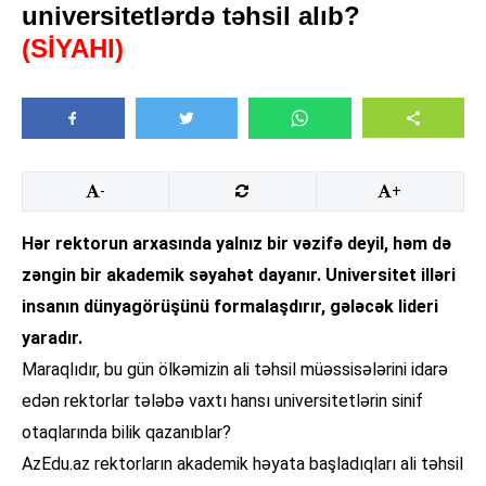
universitetlərdə təhsil alıb?
(SİYAHI)
-
+
Hər rektorun arxasında yalnız bir vəzifə deyil, həm də
zəngin bir akademik səyahət dayanır. Universitet illəri
insanın dünyagörüşünü formalaşdırır, gələcək lideri
yaradır.
Maraqlıdır, bu gün ölkəmizin ali təhsil müəssisələrini idarə
edən rektorlar tələbə vaxtı hansı universitetlərin sinif
otaqlarında bilik qazanıblar?
AzEdu.az rektorların akademik həyata başladıqları ali təhsil