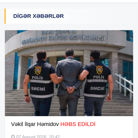
DIGƏR XƏBƏRLƏR
Vəkil İlqar Həmidov
HƏBS EDİLDİ
07 Avqust 2026, 20:42