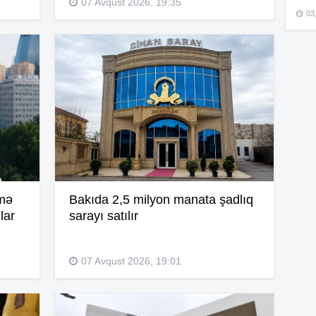
07 Avqust 2026, 19:35
03
15
15
15
lmə
Bakıda 2,5 milyon manata şadlıq
lar
sarayı satılır
15
07 Avqust 2026, 19:01
15