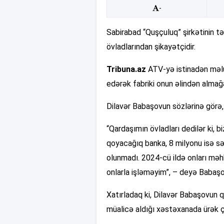
-
Sabirabad “Quşçuluq” şirkətinin t
övladlarından şikayətçidir.
Tribuna.az
ATV-yə istinadən məlum
edərək fabriki onun əlindən almağa
Dilavər Babaşovun sözlərinə görə
“Qardaşımın övladları dedilər ki, bi
qoyacağıq banka, 8 milyonu isə sə
olunmadı. 2024-cü ildə onları məh
onlarla işləməyim”, – deyə Babaşov
Xatırladaq ki, Dilavər Babaşovun q
müalicə aldığı xəstəxanada ürək ç