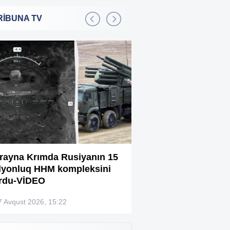
RİBUNA TV
Bakıda 2,5 milyon manata
:01
şadlıq sarayı satılır
Sərdar Ortaç xəstəxanaya
:22
yerləşdirilib?
Rüşvətdə təqsirləndirilən 3
:01
vəzifəli şəxsin məhkəməsi
başlayır
“Həyat yoldaşın istəmirsə,
:59
oxuma, nə məcburdur”
rayna Krımda Rusiyanın 15
Bağlanan universit
lyonluq HHM kompleksini
müəllimləri narazıd
Kiberpolis əməliyyat keçirdi:
:54
rdu-VİDEO
Xarici saytları ələ keçirən
şəxslər tutuldu (VİDEO)
7 Avqust 2026, 15:22
07 Avqust 2026, 13:4
Prokurorluq həbs edilən rəislə
:52
bağlı məlumat yaydı