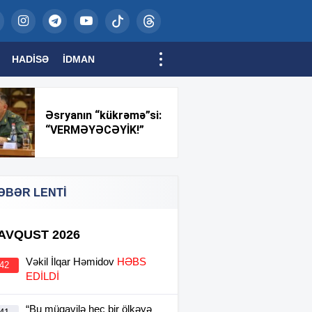
HADISƏ
İDMAN
Əsryanın “kükrəmə”si:
“VERMƏYƏCƏYİK!”
ƏBƏR LENTİ
 AVQUST 2026
Vəkil İlqar Həmidov
HƏBS
:42
EDİLDİ
“Bu müqavilə heç bir ölkəyə