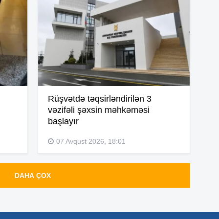
15
15
14
Rüşvətdə təqsirləndirilən 3
vəzifəli şəxsin məhkəməsi
başlayır
14
07 Avqust 2026, 18:01
DAHA ÇOX
14