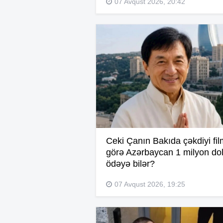
07 Avqust 2026, 20:42
Ceki Çanın Bakıda çəkdiyi fi
görə Azərbaycan 1 milyon dol
ödəyə bilər?
07 Avqust 2026, 19:25