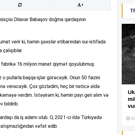
+
T
19
əsisçisi Dilavər Babaşov doğma qardaşının
18
at verir ki, həmin şəxslər etibarından sui-istifadə
 çalışıblar.
18
, fabrikə 16 milyon manat qiymət qoyulubmuş:
z o pullarla başqa işlər görəcəyik. Onun 50 faizini
17
nə verəcəyik. Çox gözlədim, heç bir nəticə əldə
Ağdamda yanğını bu şəxs
Uk
kəməyə verdim. İstəyirəm ki, həmin payı geri alım və
törədibmiş – Video
mi
 bildirib.
17
vu
04 Avqust 2026, 09:45
ardaşı da iş adamı olub. O, 2021-ci ildə Türkiyədə
0
atışmazlığından vəfat edib.
17