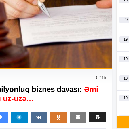
20
20
19
19
715
19
ilyonluq biznes davası:
Əmi
rı üz-üzə…
19
19