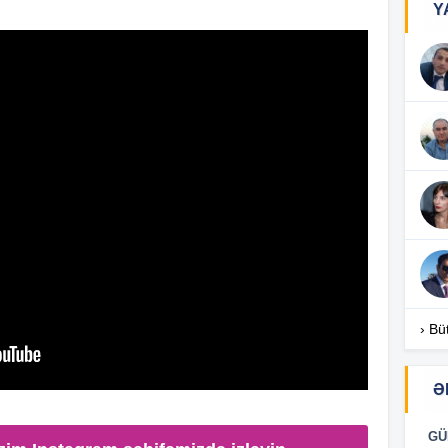
Y
17
17
17
16
› Bü
Ə
16
GÜ