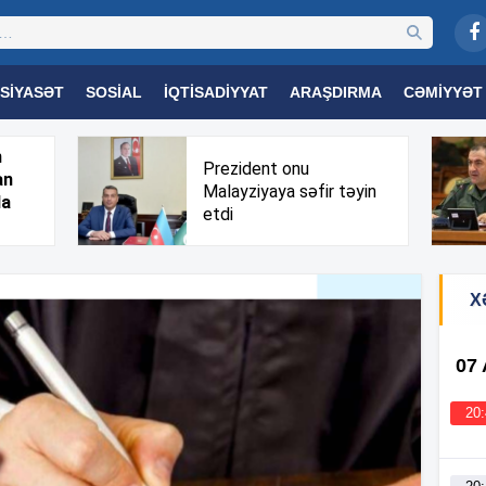
SIYASƏT
SOSIAL
İQTISADIYYAT
ARAŞDIRMA
CƏMIYYƏT
OGIYA
TƏHSIL
SAĞLAMLIQ
MARAQLI
TRIBUNA TV
h
Prezident onu
an
Malayziyaya səfir təyin
da
etdi
X
07
20