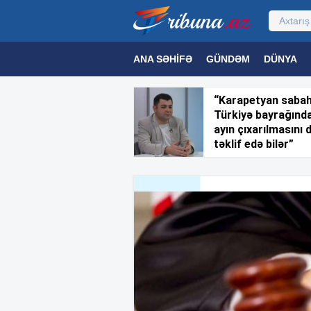
ANA SƏHIFƏ
GÜNDƏM
DÜNYA
MƏDƏNIYYƏT
MAQAZIN
TEXNOL
“Karapetyan saba
Türkiyə bayrağınd
ayın çıxarılmasını 
təklif edə bilər”