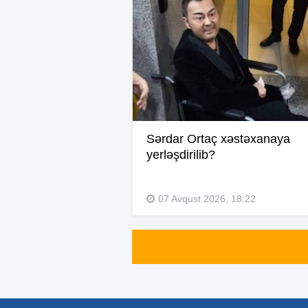
Sərdar Ortaç xəstəxanaya
yerləşdirilib?
07 Avqust 2026, 18:22