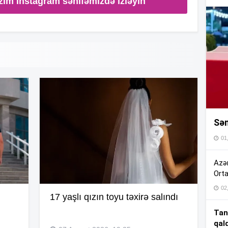
zim Instagram səhifəmizdə izləyin
16
16
16
Sən
16
01
16
Azər
Orta
02
15
17 yaşlı qızın toyu təxirə salındı
Tan
qal
15