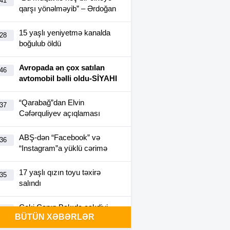
:41
qarşı yönəlməyib” – Ərdoğan
15 yaşlı yeniyetmə kanalda
:28
boğulub öldü
Avropada ən çox satılan
:46
avtomobil bəlli oldu-SİYAHI
“Qarabağ”dan Elvin
:37
Cəfərquliyev açıqlaması
ABŞ-dən “Facebook” və
:36
“Instagram”a yüklü cərimə
17 yaşlı qızın toyu təxirə
:35
salındı
Ceki Çanın Bakıda çəkdiyi
:25
BÜTÜN XƏBƏRLƏR
filmə görə Azərbaycan 1
milyon dollar ödəyə bilər?