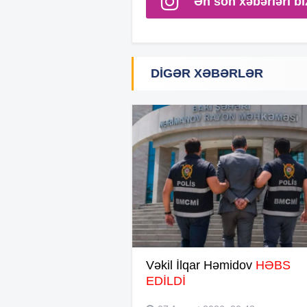
Ən son xəbərləri bi
DIGƏR XƏBƏRLƏR
Vəkil İlqar Həmidov
HƏBS
EDİLDİ