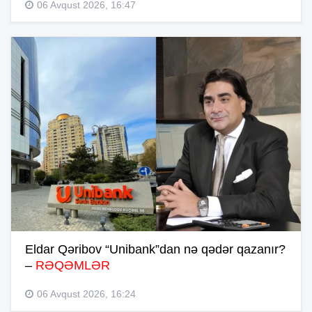
06 Avqust 2026, 16:47
Eldar Qəribov “Unibank”dan nə qədər qazanır?
–
RƏQƏMLƏR
06 Avqust 2026, 16:24