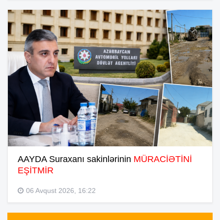
AAYDA Suraxanı sakinlərinin
MÜRACİƏTİNİ
EŞİTMİR
06 Avqust 2026, 16:22