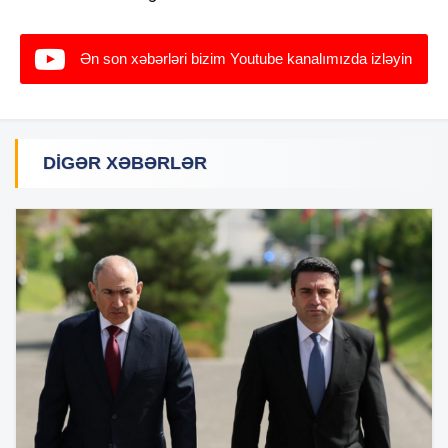
Ən son xəbərləri bizim Youtube kanalımızda izləyin
DIGƏR XƏBƏRLƏR