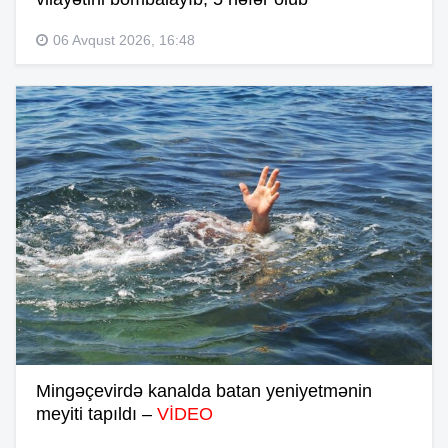
06 Avqust 2026, 16:48
Mingəçevirdə kanalda batan yeniyetmənin
meyiti tapıldı –
VİDEO