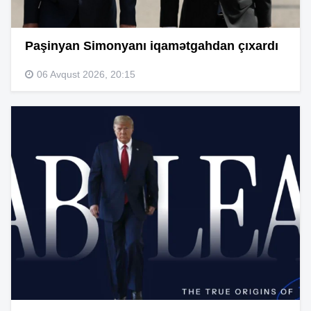
Paşinyan Simonyanı iqamətgahdan çıxardı
06 Avqust 2026, 20:15