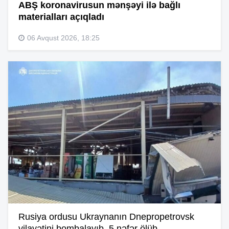
ABŞ koronavirusun mənşəyi ilə bağlı
materialları açıqladı
06 Avqust 2026, 18:25
Rusiya ordusu Ukraynanın Dnepropetrovsk
vilayətini bombalayıb, 5 nəfər ölüb