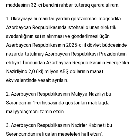
maddəsinin 32-ci bəndini rəhbər tutaraq qərara alıram:
1. Ukraynaya humanitar yardım göstərilməsi məqsədilə
Azərbaycan Respublikasında istehsal olunan elektrik
avadanlığının satın alınması və göndərilməsi üçün
Azərbaycan Respublikasının 2025-ci il dövlət büdcəsində
nəzərdə tutulmuş Azərbaycan Respublikası Prezidentinin
ehtiyat fondundan Azərbaycan Respublikasının Energetika
Nazirliyinə 2,0 (iki) milyon ABŞ dollarının manat
ekvivalentində vəsait ayrılsın.
2. Azərbaycan Respublikasının Maliyyə Nazirliyi bu
Sərəncamın 1-ci hissəsində göstərilən məbləğdə
maliyyələşməni təmin etsin.
3. Azərbaycan Respublikasının Nazirlər Kabineti bu
Sərəncamdan irəli gələn məsələləri həll etsin”.