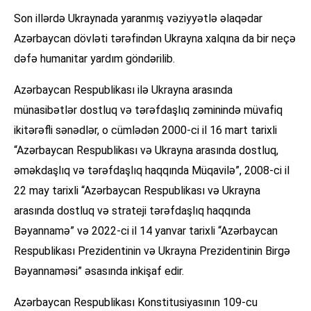
Son illərdə Ukraynada yaranmış vəziyyətlə əlaqədar
Azərbaycan dövləti tərəfindən Ukrayna xalqına da bir neçə
dəfə humanitar yardım göndərilib.
Azərbaycan Respublikası ilə Ukrayna arasında
münasibətlər dostluq və tərəfdaşlıq zəminində müvafiq
ikitərəfli sənədlər, o cümlədən 2000-ci il 16 mart tarixli
“Azərbaycan Respublikası və Ukrayna arasında dostluq,
əməkdaşlıq və tərəfdaşlıq haqqında Müqavilə”, 2008-ci il
22 may tarixli “Azərbaycan Respublikası və Ukrayna
arasında dostluq və strateji tərəfdaşlıq haqqında
Bəyannamə” və 2022-ci il 14 yanvar tarixli “Azərbaycan
Respublikası Prezidentinin və Ukrayna Prezidentinin Birgə
Bəyannaməsi” əsasında inkişaf edir.
Azərbaycan Respublikası Konstitusiyasının 109-cu