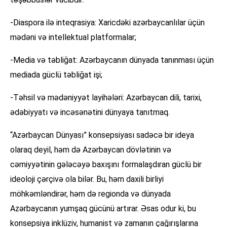
-Diaspora ilə inteqrasiya: Xaricdəki azərbaycanlılar üçün
mədəni və intellektual platformalar;
-Media və təbliğat: Azərbaycanın dünyada tanınması üçün
mediada güclü təbliğat işi;
-Təhsil və mədəniyyət layihələri: Azərbaycan dili, tarixi,
ədəbiyyatı və incəsənətini dünyaya tanıtmaq.
“Azərbaycan Dünyası” konsepsiyası sadəcə bir ideya
olaraq deyil, həm də Azərbaycan dövlətinin və
cəmiyyətinin gələcəyə baxışını formalaşdıran güclü bir
ideoloji çərçivə ola bilər. Bu, həm daxili birliyi
möhkəmləndirər, həm də regionda və dünyada
Azərbaycanın yumşaq gücünü artırar. Əsas odur ki, bu
konsepsiya inklüziv, humanist və zamanın çağırışlarına