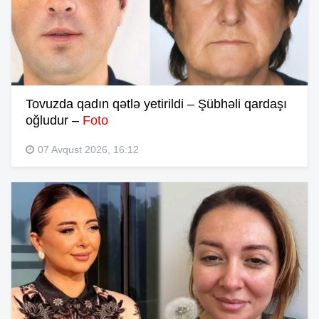
Tovuzda qadın qətlə yetirildi – Şübhəli qardaşı
oğludur –
Foto
07 Avqust 2026, 16:12