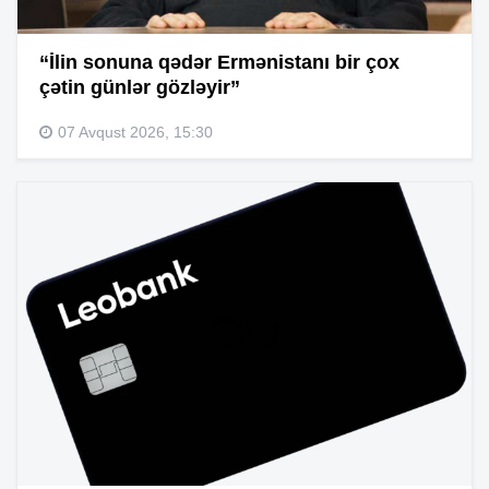
“İlin sonuna qədər Ermənistanı bir çox
çətin günlər gözləyir”
07 Avqust 2026, 15:30