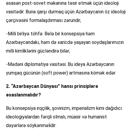
əsasən post-sovet məkanına təsir etmək üçün ideoloji
vasitədir. Buna qarşı durmaq üçün Azərbaycanın öz ideoloji
çərçivəsini formalaşdırması zəruridir;
-Milli birliyə töhfə: Belə bir konsepsiya həm
Azərbaycandakı, həm də xaricdə yaşayan soydaşlarımızın
milli kimliklərini gücləndirə bilər;
-Mədəni diplomatiya vasitəsi: Bu ideya Azərbaycanın
yumşaq gücünün (soft power) artmasına kömək edər.
2. “Azərbaycan Dünyası” hansı prinsiplərə
əsaslanmalıdır?
Bu konsepsiya irqçilik, şovinizm, imperializm kimi dağıdıcı
ideologiyalardan fərqli olmalı, müasir və humanist
dəyərlərə söykənməlidir: