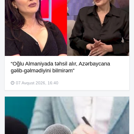
“Oğlu Almaniyada təhsil alır, Azərbaycana
gəlib-gəlmədiyini bilmirəm”
07 Avqust 2026, 16:40