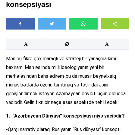
konsepsiyası
-
+
Mən bu fikrə çox maraqlı və strateji bir yanaşma kimi
baxıram. Mən əslində milli ideologiyanın yeni bir
mərhələsindən bəhs edirəm-bu da müasir beynəlxalq
münasibətlərdə özünü tanıtmaq və təsir dairəsini
genişləndirmək istəyən Azərbaycan dövləti üçün olduqca
vacibdir. Gəlin fikri bir neçə əsas aspektdə təhlil edək:
1. “Azərbaycan Dünyası” konsepsiyası niyə vacibdir?
-Qarşı narrativ olaraq: Rusiyanın “Rus dünyası” konsepti