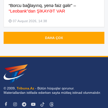
“Borcu bağlayırıq, yenə faiz gəlir” –
“Leobank”dan ŞİKAYƏT VAR
07 Avqust 2026, 14:38
DAHA ÇOX
© 2009,
Tribuna.Az
- Bütün hüquqlar qorunur.
Materiallardan istifadə edərkən sayta mütləq istinad olunmalıdır.