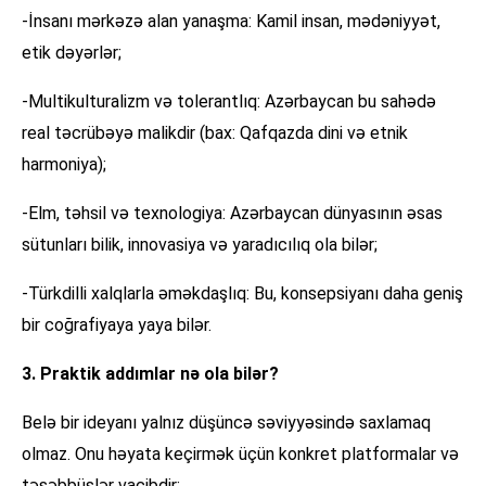
-İnsanı mərkəzə alan yanaşma: Kamil insan, mədəniyyət,
etik dəyərlər;
-Multikulturalizm və tolerantlıq: Azərbaycan bu sahədə
real təcrübəyə malikdir (bax: Qafqazda dini və etnik
harmoniya);
-Elm, təhsil və texnologiya: Azərbaycan dünyasının əsas
sütunları bilik, innovasiya və yaradıcılıq ola bilər;
-Türkdilli xalqlarla əməkdaşlıq: Bu, konsepsiyanı daha geniş
bir coğrafiyaya yaya bilər.
3. Praktik addımlar nə ola bilər?
Belə bir ideyanı yalnız düşüncə səviyyəsində saxlamaq
olmaz. Onu həyata keçirmək üçün konkret platformalar və
təşəbbüslər vacibdir: