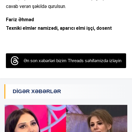
cavab verən şəkildə qurulsun.
Fariz Əhməd
Texniki elmlər namizədi, aparıcı elmi işçi, dosent
Ən son xəbərləri bizim Threads səhifəmizdə izləyin
DIGƏR XƏBƏRLƏR