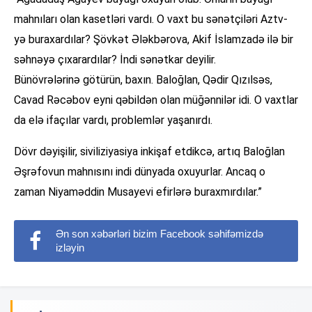
mahnıları olan kasetləri vardı. O vaxt bu sənətçiləri Aztv-
yə buraxardılar? Şövkət Ələkbərova, Akif İslamzadə ilə bir
səhnəyə çıxarardılar? İndi sənətkar deyilir.
Bünövrələrinə götürün, baxın. Baloğlan, Qədir Qızılsəs,
Cavad Rəcəbov eyni qəbildən olan müğənnilər idi. O vaxtlar
da elə ifaçılar vardı, problemlər yaşanırdı.
Dövr dəyişilir, siviliziyasiya inkişaf etdikcə, artıq Baloğlan
Əşrəfovun mahnısını indi dünyada oxuyurlar. Ancaq o
zaman Niyaməddin Musayevi efirlərə buraxmırdılar.”
Ən son xəbərləri bizim Facebook səhifəmizdə
izləyin