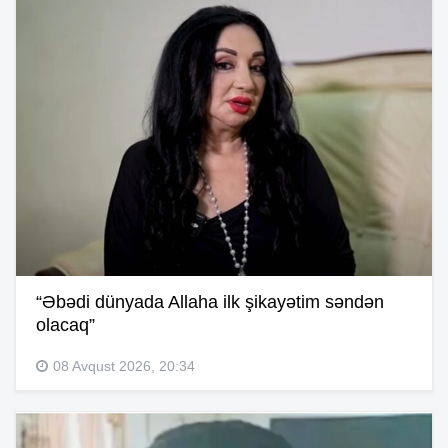
“Əbədi dünyada Allaha ilk şikayətim səndən
olacaq”
08 Avqust 2026, 20:34