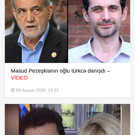
Məsud Pezeşkianın oğlu türkcə danışdı –
VİDEO
08 Avqust 2026, 14:22