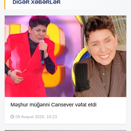
DIGƏR XƏBƏRLƏR
Məşhur müğənni Cansever vəfat etdi
09 Avqust 2026, 10:23