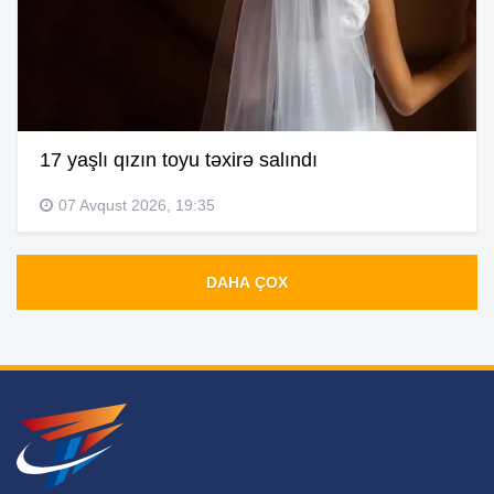
17 yaşlı qızın toyu təxirə salındı
07 Avqust 2026, 19:35
DAHA ÇOX