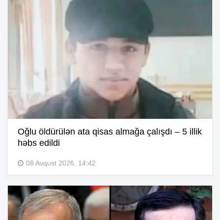
Oğlu öldürülən ata qisas almağa çalışdı – 5 illik
həbs edildi
08 Avqust 2026, 14:42