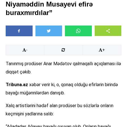
Niyaməddin Musayevi efirə
buraxmırdılar”
-
+
Tanınmış prodüser Anar Mədətov qalmaqallı açıqlaması ilə
diqqət çəkib.
Tribuna.az
xəbər verir ki, o, qonaq olduğu efirlərin birində
bayağı müğənnilərdən danışıb.
Xalq artistlərini hədəf alan prodüser bu sözlərlə onların
keçmişini yadlarına salıb:
“Ağadadaş Ağayev bayağı oxuyan olub. Onların bayağı