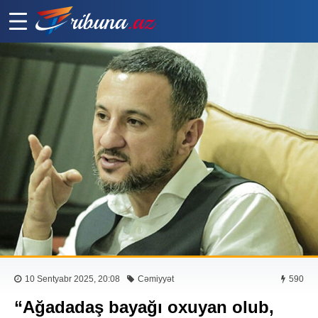
10 Sentyabr 2025, 20:08
Cəmiyyət
590
“Ağadadaş bayağı oxuyan olub,