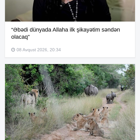
“Əbədi dünyada Allaha ilk şikayətim səndən
olacaq”
08 Avqust 2026, 20:34