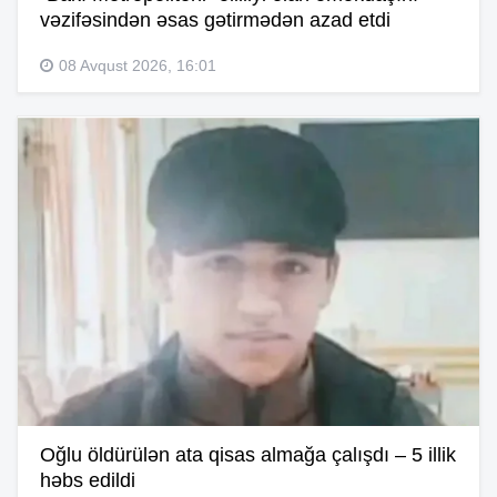
vəzifəsindən əsas gətirmədən azad etdi
08 Avqust 2026, 16:01
Oğlu öldürülən ata qisas almağa çalışdı – 5 illik
həbs edildi