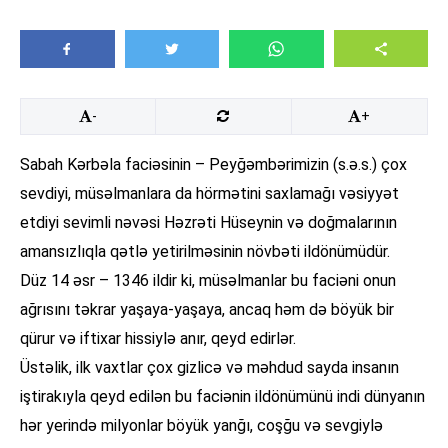
-
+
Sabah Kərbəla faciəsinin – Peyğəmbərimizin (s.ə.s.) çox
sevdiyi, müsəlmanlara da hörmətini saxlamağı vəsiyyət
etdiyi sevimli nəvəsi Həzrəti Hüseynin və doğmalarının
amansızlıqla qətlə yetirilməsinin növbəti ildönümüdür.
Düz 14 əsr – 1346 ildir ki, müsəlmanlar bu faciəni onun
ağrısını təkrar yaşaya-yaşaya, ancaq həm də böyük bir
qürur və iftixar hissiylə anır, qeyd edirlər.
Üstəlik, ilk vaxtlar çox gizlicə və məhdud sayda insanın
iştirakıyla qeyd edilən bu faciənin ildönümünü indi dünyanın
hər yerində milyonlar böyük yanğı, coşğu və sevgiylə