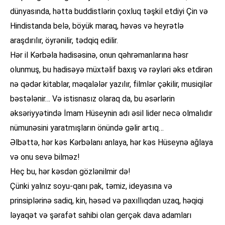
dünyasında, hətta buddistlərin çoxluq təşkil etdiyi Çin və
Hindistanda belə, böyük maraq, həvəs və heyrətlə
araşdırılır, öyrənilir, tədqiq edilir.
Hər il Kərbəla hadisəsinə, onun qəhrəmanlarına həsr
olunmuş, bu hadisəyə müxtəlif baxış və rəyləri əks etdirən
nə qədər kitablar, məqalələr yazılır, filmlər çəkilir, musiqilər
bəstələnir… Və istisnasız olaraq da, bu əsərlərin
əksəriyyətində İmam Hüseynin adı əsil lider necə olmalıdır
nümunəsini yaratmışların önündə gəlir artıq…
Əlbəttə, hər kəs Kərbəlanı anlaya, hər kəs Hüseynə ağlaya
və onu sevə bilməz!
Heç bu, hər kəsdən gözlənilmir də!
Çünki yalnız soyu-qanı pak, təmiz, ideyasına və
prinsiplərinə sadiq, kin, həsəd və paxıllıqdan uzaq, həqiqi
ləyaqət və şərafət sahibi olan gerçək dava adamları