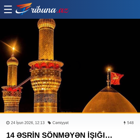
24 İyun 2026, 12:13
Cəmiyyət
548
14 ƏSRİN SÖNMƏYƏN İŞIĞI…