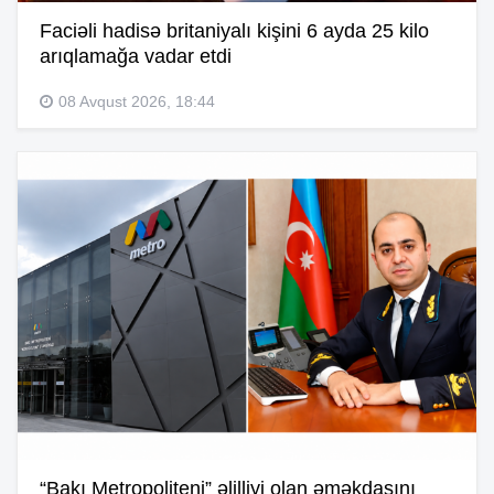
Faciəli hadisə britaniyalı kişini 6 ayda 25 kilo
arıqlamağa vadar etdi
08 Avqust 2026, 18:44
“Bakı Metropoliteni” əlilliyi olan əməkdaşını