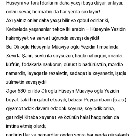
Hüseyni və tərəfdarlarını daha yaxşı başa düşər, anlayar,
onları sevər, hörmətini də hər yerdə saxlayar!
Axı yalnız onlar daha yaxşı bilir və qəbul edirlər ki,
Kərbəlada yaşananlar təkcə iki ərəbin – Hüseynlə Yezidin
hakimiyyət və sərvət uğrunda savaşı deyildi!
Bu, Əli oğlu Hüseynlə Müaviyə oğlu Yezidin timsalında
Xeyirlə Şərin, soylu ilə soysuzun, haqla nahaqqın, imanla
küfrün, fədakarla nankorun, dürüstlə nadürüstün, mərdlə
namərdin, ləyaqətlə rəzalətin, sədaqətlə xəyanətin, işıqla
zülmətin savaşıydı!
Əgər 680-ci ildə Əli oğlu Hüseyn Müaviyə oğlu Yezidin
beyət təklifini qəbul etsəydi, babası Peyğəmbərin (s.ə.s.)
qiyamətədək davam edəcək soyuna, söylədiklərinə,
gətirdiyi Kitaba xəyanət və özünün halal haqqından da
imtina etmiş olardı;
nadürüstlər və namərdlər ondan sonra hər yerdə qürrələnib