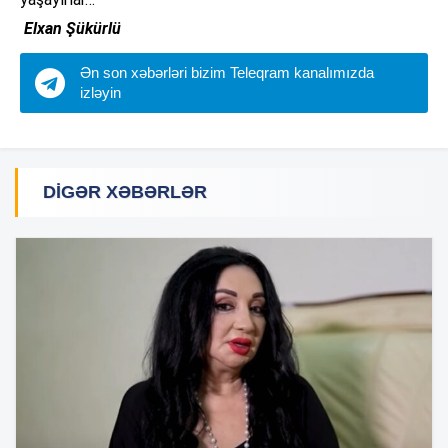
Elxan Şükürlü
Ən son xəbərləri bizim Teleqram kanalımızda
izləyin
DIGƏR XƏBƏRLƏR