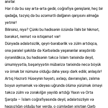
anırlar.
Hər il də bu say arta-arta gedir, coğrafiya genişlənir, heç bir
qadağa, təzyiq də bu əzəmətli dalğanın qarşısını almağa
yetmir!
Bilirsiniz, niyə? Çünki bu hadisənin özündə İlahi bir hikmət,
bərəkət, nemət və istiqamət var!
Dünyada ədalətsizlik, qeyri-bərabərlik və zülm artdıqca,
ona paralel şəkildə də Kərbəlada yaşananlar araşdırılıb
öyrənildikcə, bu hadisənin təkcə İslam tarixində deyil,
ümumiyyətlə, bəşəriyyətin mübarizə tarixində necə böyük
və örnək bir nümunə olduğu daha yaxşı dərk edilir, anlaşılır!
Artıq Həzrəti Hüseynin həyatı, əxlaqı, davranışları, zalıma
boyun əyməmək və ideyası uğrunda ölümə yürümək örnəyi
təkcə zülm və zorakılğın yayılıb artdığı Yaxın və Orta
Şərqdə – İslam coğrafiyasında deyil, ədalətsizliyin və
haqsızlığın olduğu hər yerdə, o cümlədən xristian Qərb