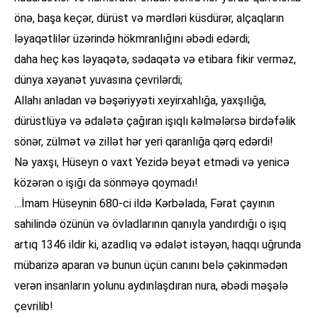
önə, başa keçər, dürüst və mərdləri küsdürər, alçaqların
ləyaqətlilər üzərində hökmranlığını əbədi edərdi;
daha heç kəs ləyaqətə, sədaqətə və etibara fikir verməz,
dünya xəyanət yuvasına çevrilərdi;
Allahı anladan və bəşəriyyəti xeyirxahlığa, yaxşılığa,
dürüstlüyə və ədalətə çağıran işıqlı kəlmələrsə birdəfəlik
sönər, zülmət və zillət hər yeri qaranlığa qərq edərdi!
Nə yaxşı, Hüseyn o vaxt Yezidə beyət etmədi və yenicə
közərən o işığı da sönməyə qoymadı!
…İmam Hüseynin 680-ci ildə Kərbəlada, Fərat çayının
sahilində özünün və övladlarının qanıyla yandırdığı o işıq
artıq 1346 ildir ki, azadlıq və ədalət istəyən, haqqı uğrunda
mübarizə aparan və bunun üçün canını belə çəkinmədən
verən insanların yolunu aydınlaşdıran nura, əbədi məşələ
çevrilib!