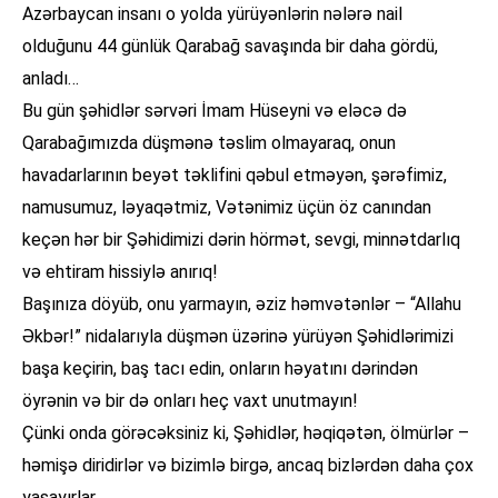
Azərbaycan insanı o yolda yürüyənlərin nələrə nail
olduğunu 44 günlük Qarabağ savaşında bir daha gördü,
anladı…
Bu gün şəhidlər sərvəri İmam Hüseyni və eləcə də
Qarabağımızda düşmənə təslim olmayaraq, onun
havadarlarının beyət təklifini qəbul etməyən, şərəfimiz,
namusumuz, ləyaqətmiz, Vətənimiz üçün öz canından
keçən hər bir Şəhidimizi dərin hörmət, sevgi, minnətdarlıq
və ehtiram hissiylə anırıq!
Başınıza döyüb, onu yarmayın, əziz həmvətənlər – “Allahu
Əkbər!” nidalarıyla düşmən üzərinə yürüyən Şəhidlərimizi
başa keçirin, baş tacı edin, onların həyatını dərindən
öyrənin və bir də onları heç vaxt unutmayın!
Çünki onda görəcəksiniz ki, Şəhidlər, həqiqətən, ölmürlər –
həmişə diridirlər və bizimlə birgə, ancaq bizlərdən daha çox
yaşayırlar…