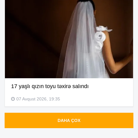
17 yaşlı qızın toyu təxirə salındı
07 Avqust 2026, 19:35
DAHA ÇOX