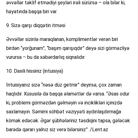
əvvəllər təklif etmədiyi şeyləri irəli sürürsə – ola bilər ki,
həyatında başqa biri var.
9. Sizə qarşı diqqətin itməsi
Əvvəllər sizinlə maraqlanan, komplimentlər verən biri
birdən “yorğunam”, “başım qarışıqdır” deyə sizi görməzliyə
vurursa – bu da xəbərdarlıq siqnalıdır.
10. Daxili hissiniz (intuisiya)
İntuisiyanız sizə “nəsə düz getmir” deyirsə, çox zaman
haqlıdır. Xüsusilə də başqa əlamətlər də varsa. “Əsas odur
ki, problemi görməzdən gəlməyin və inciklikləri içinizdə
saxlamayın. Səmimi söhbət vəziyyəti aydınlaşdırmağa
kömək edəcək. Əgər şübhələriniz təsdiqini tapsa, gələcək
barədə qərarı yalnız siz verə bilərsiniz”. /Lent.az