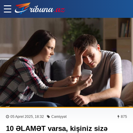
05 Aprel 2025, 18:32
Cəmiyyət
875
10 ƏLAMƏT varsa, kişiniz sizə