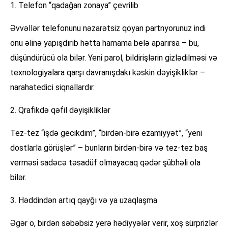
1. Telefon “qadağan zonaya” çevrilib
Əvvəllər telefonunu nəzarətsiz qoyan partnyorunuz indi
onu əlinə yapışdırıb hətta hamama belə aparırsa – bu,
düşündürücü ola bilər. Yeni parol, bildirişlərin gizlədilməsi və
texnologiyalara qarşı davranışdakı kəskin dəyişikliklər –
narahatedici siqnallardır.
2. Qrafikdə qəfil dəyişikliklər
Tez-tez “işdə gecikdim”, “birdən-birə ezamiyyət”, “yeni
dostlarla görüşlər” – bunların birdən-birə və tez-tez baş
verməsi sadəcə təsadüf olmayacaq qədər şübhəli ola
bilər.
3. Həddindən artıq qayğı və ya uzaqlaşma
Əgər o, birdən səbəbsiz yerə hədiyyələr verir, xoş sürprizlər