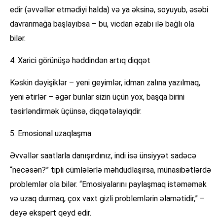
edir (əvvəllər etmədiyi halda) və ya əksinə, soyuyub, əsəbi
davranmağa başlayıbsa – bu, vicdan əzabı ilə bağlı ola
bilər.
4. Xarici görünüşə həddindən artıq diqqət
Kəskin dəyişiklər – yeni geyimlər, idman zalına yazılmaq,
yeni ətirlər – əgər bunlar sizin üçün yox, başqa birini
təsirləndirmək üçünsə, diqqətəlayiqdir.
5. Emosional uzaqlaşma
Əvvəllər saatlarla danışırdınız, indi isə ünsiyyət sadəcə
“necəsən?” tipli cümlələrlə məhdudlaşırsa, münasibətlərdə
problemlər ola bilər. “Emosiyalarını paylaşmaq istəməmək
və uzaq durmaq, çox vaxt gizli problemlərin əlamətidir,” –
deyə ekspert qeyd edir.