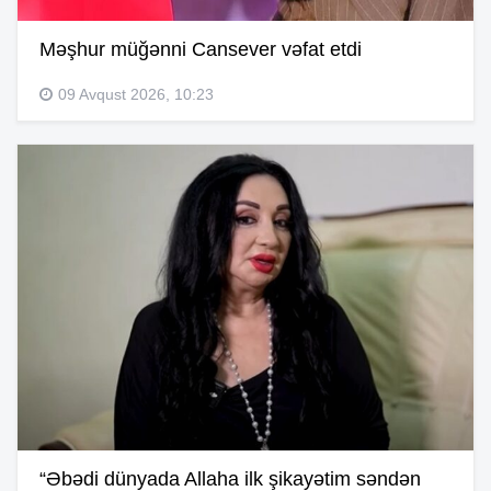
Məşhur müğənni Cansever vəfat etdi
09 Avqust 2026, 10:23
“Əbədi dünyada Allaha ilk şikayətim səndən