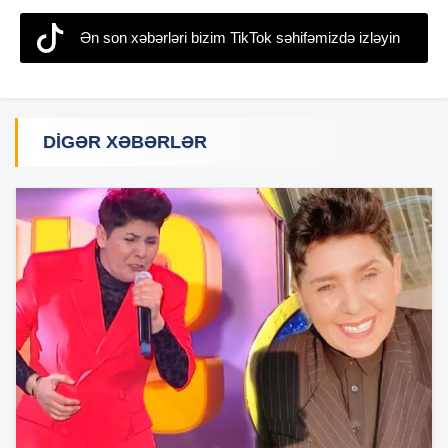
Ən son xəbərləri bizim TikTok səhifəmizdə izləyin
DIGƏR XƏBƏRLƏR