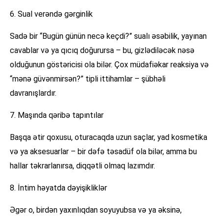
6. Sual verəndə gərginlik
Sadə bir “Bugün günün necə keçdi?” sualı əsəbilik, yayınan
cavablar və ya qıcıq doğurursa – bu, gizlədiləcək nəsə
olduğunun göstəricisi ola bilər. Çox müdafiəkar reaksiya və
“mənə güvənmirsən?” tipli ittihamlar – şübhəli
davranışlardır.
7. Maşında qəribə tapıntılar
Başqa ətir qoxusu, oturacaqda uzun saçlar, yad kosmetika
və ya aksesuarlar – bir dəfə təsadüf ola bilər, amma bu
hallar təkrarlanırsa, diqqətli olmaq lazımdır.
8. İntim həyatda dəyişikliklər
Əgər o, birdən yaxınlıqdan soyuyubsa və ya əksinə,