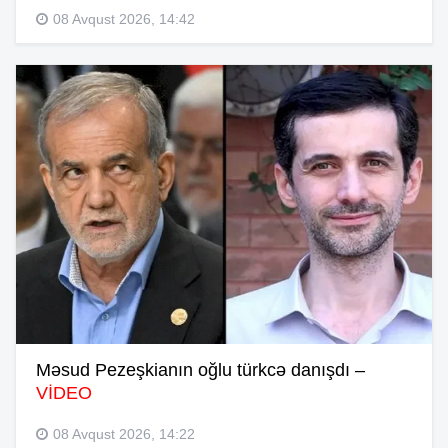
08 Avqust 2026, 14:42
Məsud Pezeşkianın oğlu türkcə danışdı –
VİDEO
08 Avqust 2026, 14:22