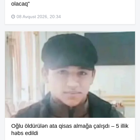
olacaq”
08 Avqust 2026, 20:34
Oğlu öldürülən ata qisas almağa çalışdı – 5 illik
həbs edildi