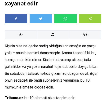
xəyanət edir
-
+
Kişinin sizə nə qədər sadiq olduğunu anlamağın ən yaxşı
yolu – onunla səmimi danışmaqdır. Amma təəssüf ki, bu,
həmişə mümkün olmur. Kişilərin davranışı stress, işdə
çətinliklər və ya şəxsi narahatlıqlar səbəbilə dəyişə bilər.
Bu səbəbdən tələsik nəticə çıxarmaq düzgün deyil. Əgər
onun sədaqəti ilə bağlı şübhələriniz yaranıbsa, bu 10
mümkün əlamətə diqqət edin.
Tribuna.az
bu 10 əlaməti sizə təqdim edir: