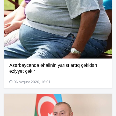
Azərbaycanda əhalinin yarısı artıq çəkidən
əziyyət çəkir
06 Avqust 2026, 16:01