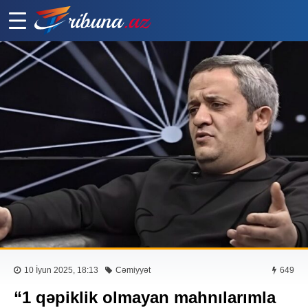
10 İyun 2025, 18:13
Cəmiyyət
649
“1 qəpiklik olmayan mahnılarımla