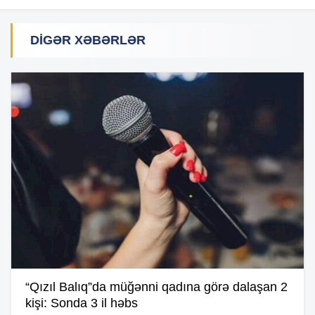
DIGƏR XƏBƏRLƏR
“Qızıl Balıq”da müğənni qadına görə dalaşan 2
kişi: Sonda 3 il həbs