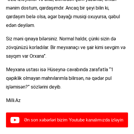
mənim dostum, qardaşımdır. Ancaq bir şeyi bilin ki,
qardașım belə olsa, əgər bayağı musiqi oxuyursa, qəbul
edən deyiləm.
Siz məni qınaya bilərsiniz. Normal haldır, çünki sizin də
zövqünüzü korladılar. Bir meyxanaçı ve şair kimi sevgim və
sayqım var Orxana”.
Meyxana ustası isə Hüseynə cavabında zarafatla “1
qəpiklik olmayan mahnılarımla bilirsən, nə qədər pul
işləmisən?” sözlərini deyib.
Milli.Az
Ən son xəbərləri bizim Youtube kanalımızda izləyin