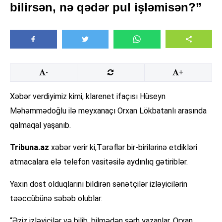
bilirsən, nə qədər pul işləmisən?”
-
+
Xəbər verdiyimiz kimi, klarenet ifaçısı Hüseyn
Məhəmmədoğlu ilə meyxanaçı Orxan Lökbatanlı arasında
qalmaqal yaşanıb.
Tribuna.az
xəbər verir ki,Tərəflər bir-birilərinə etdikləri
atmacalara elə telefon vasitəsilə aydınlıq gətiriblər.
Yaxın dost olduqlarını bildirən sənətçilər izləyicilərin
təəccübünə səbəb olublar:
“Əziz izləyicilər və bilib, bilmədən şərh yazanlar, Orxan