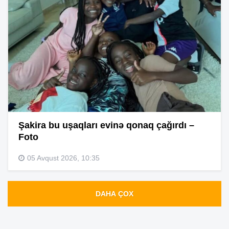
Şakira bu uşaqları evinə qonaq çağırdı –
Foto
05 Avqust 2026, 10:35
DAHA ÇOX