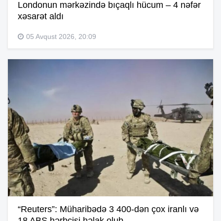
Londonun mərkəzində bıçaqlı hücum – 4 nəfər
xəsarət aldı
05 Avqust 2026, 20:09
“Reuters”: Müharibədə 3 400-dən çox iranlı və
18 ABŞ hərbçisi həlak olub