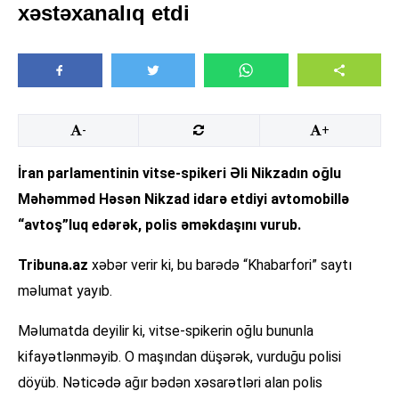
xəstəxanalıq etdi
-
+
İran parlamentinin vitse-spikeri Əli Nikzadın oğlu
Məhəmməd Həsən Nikzad idarə etdiyi avtomobillə
“avtoş”luq edərək, polis əməkdaşını vurub.
Tribuna.az
xəbər verir ki, bu barədə “Khabarfori” saytı
məlumat yayıb.
Məlumatda deyilir ki, vitse-spikerin oğlu bununla
kifayətlənməyib. O maşından düşərək, vurduğu polisi
döyüb. Nəticədə ağır bədən xəsarətləri alan polis