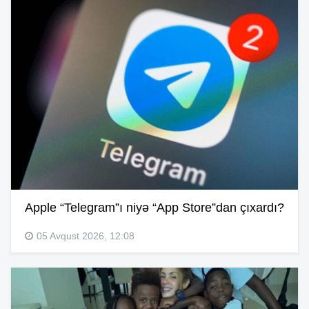
Apple “Telegram”ı niyə “App Store”dan çıxardı?
05 Avqust 2026, 12:08