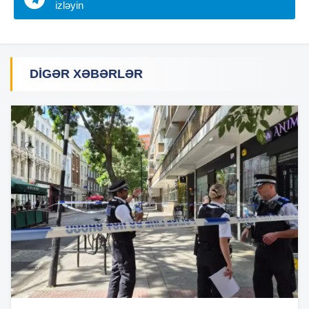
izləyin
DIGƏR XƏBƏRLƏR