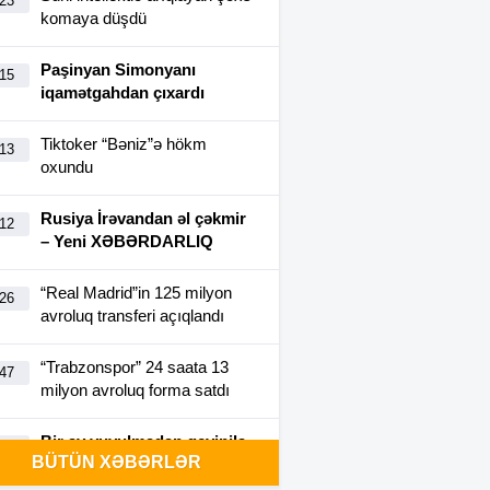
:23
komaya düşdü
Paşinyan Simonyanı
:15
iqamətgahdan çıxardı
Tiktoker “Bəniz”ə hökm
:13
oxundu
Rusiya İrəvandan əl çəkmir
:12
– Yeni XƏBƏRDARLIQ
“Real Madrid”in 125 milyon
:26
avroluq transferi açıqlandı
“Trabzonspor” 24 saata 13
:47
milyon avroluq forma satdı
Bir ay yuyulmadan geyinilə
:40
BÜTÜN XƏBƏRLƏR
bilən futbolka yaradıldı-
FOTO