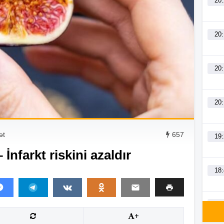
20
20
20
20
ət
657
19
İnfarkt riskini azaldır
18
18
+