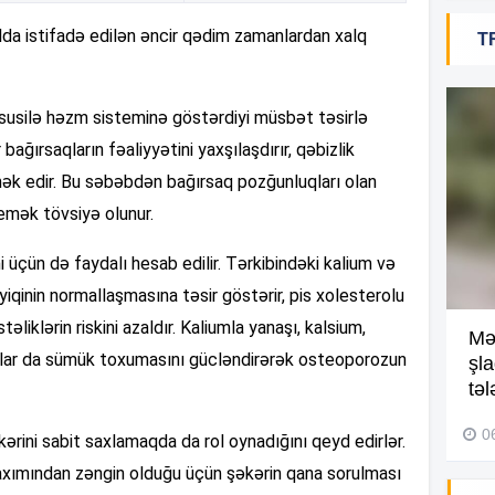
a istifadə edilən əncir qədim zamanlardan xalq
T
18
xüsusilə həzm sisteminə göstərdiyi müsbət təsirlə
r bağırsaqların fəaliyyətini yaxşılaşdırır, qəbizlik
18
ək edir. Bu səbəbdən bağırsaq pozğunluqları olan
emək tövsiyə olunur.
18
üçün də faydalı hesab edilir. Tərkibindəki kalium və
iqinin normallaşmasına təsir göstərir, pis xolesterolu
təliklərin riskini azaldır. Kaliumla yanaşı, kalsium,
Kompleksdə faciə: 2 yaşlı
Mə
17
llar da sümük toxumasını gücləndirərək osteoporozun
uşaq hovuzda boğuldu –
şl
Video
təl
29 İyul 2026, 16:21
0
ərini sabit saxlamaqda da rol oynadığını qeyd edirlər.
17
baxımından zəngin olduğu üçün şəkərin qana sorulması