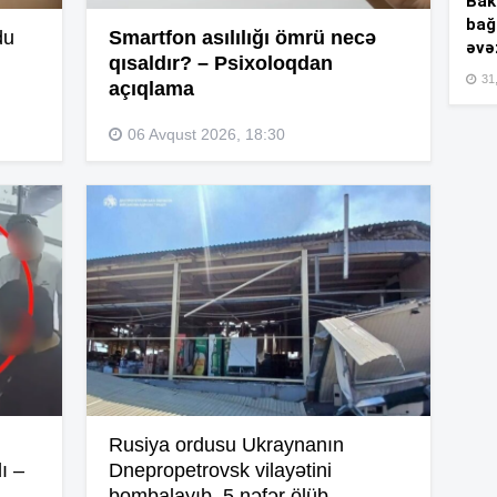
Bakı
bağ
du
Smartfon asılılığı ömrü necə
əvə
qısaldır? – Psixoloqdan
15
31,
açıqlama
06 Avqust 2026, 18:30
15
15
15
Rusiya ordusu Ukraynanın
ı –
Dnepropetrovsk vilayətini
15
bombalayıb, 5 nəfər ölüb