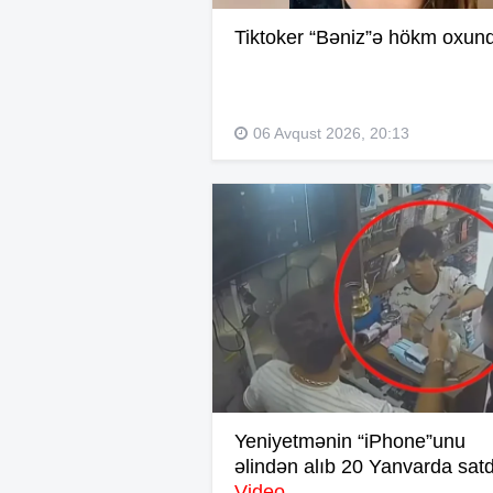
Tiktoker “Bəniz”ə hökm oxun
06 Avqust 2026, 20:13
Yeniyetmənin “iPhone”unu
əlindən alıb 20 Yanvarda satd
Video