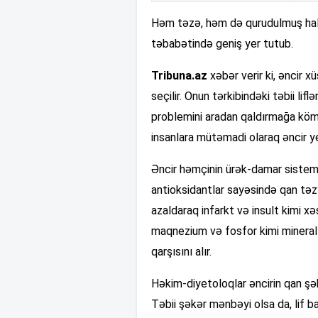
Həm təzə, həm də qurudulmuş hald
təbabətində geniş yer tutub.
Tribuna.az
xəbər verir ki, əncir 
seçilir. Onun tərkibindəki təbii liflə
problemini aradan qaldırmağa köm
insanlara mütəmadi olaraq əncir y
Əncir həmçinin ürək-damar sistemi 
antioksidantlar sayəsində qan təzy
azaldaraq infarkt və insult kimi xəs
maqnezium və fosfor kimi minera
qarşısını alır.
Həkim-diyetoloqlar əncirin qan şək
Təbii şəkər mənbəyi olsa da, lif 