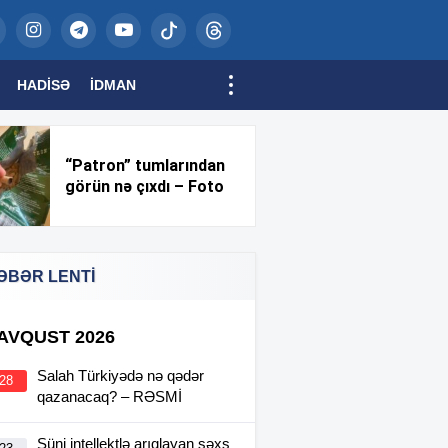
HADISƏ
İDMAN
“Patron” tumlarından
görün nə çıxdı – Foto
ƏBƏR LENTİ
 AVQUST 2026
Salah Türkiyədə nə qədər
:28
qazanacaq? – RƏSMİ
Süni intellektlə arıqlayan şəxs