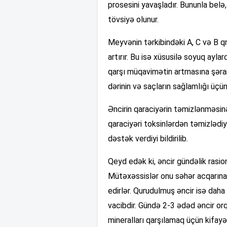
prosesini yavaşladır. Bununla belə
tövsiyə olunur.
Meyvənin tərkibindəki A, C və B q
artırır. Bu isə xüsusilə soyuq ayl
qarşı müqavimətin artmasına şərait
dərinin və saçların sağlamlığı üç
Əncirin qaraciyərin təmizlənməsin
qaraciyəri toksinlərdən təmizlədiy
dəstək verdiyi bildirilib.
Qeyd edək ki, əncir gündəlik rasio
Mütəxəssislər onu səhər acqarına
edirlər. Qurudulmuş əncir isə daha
vacibdir. Gündə 2-3 ədəd əncir orq
mineralları qarşılamaq üçün kifayə