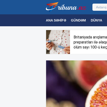
ANA SƏHIFƏ
GÜNDƏM
DÜNYA
MƏDƏNIYYƏT
MAQAZIN
TEXNOL
Britaniyada arıqlama
preparatları ilə əlaqə
ölüm sayı 100-ü keç