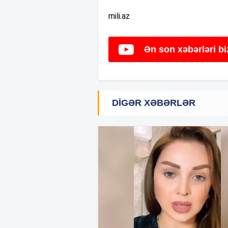
mili.az
Ən son xəbərləri b
DIGƏR XƏBƏRLƏR