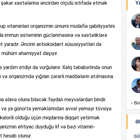
, şəkər xəstələrinə əncirdən ölçülü istifadə etmək
Y
16
rup vitaminləri orqanizmin ümumi müdafiə qabiliyyətini
arda immun sisteminin güclənməsinə və xəstəliklərə
16
 yaradır. Əncirin antioksidant xüsusiyyətləri də
ün mühüm əhəmiyyət daşıyır.
ə yardım etdiyi də vurğulanır. Xalq təbabətində onun
16
i və orqanizmdə yığılan zərərli maddələrin atılmasına
16
na əlavə oluna biləcək faydalı meyvələrdən biridir.
› Bü
 və ya günorta yeməklərindən əvvəl yeməyi tövsiyə
 kalorili olduğu üçün miqdarına diqqət yetirmək
Ə
anizmin ehtiyac duyduğu lif və bəzi vitamin-
16
t hesab olunur.
GÜ