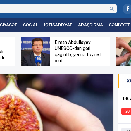
SIYASƏT
SOSIAL
İQTISADIYYAT
ARAŞDIRMA
CƏMIYYƏT
OGIYA
TƏHSIL
SAĞLAMLIQ
MARAQLI
TRIBUNA TV
Elman Abdullayev
UNESCO-dan geri
li
çağırılıb, yerinə təyinat
di
olub
X
06
20