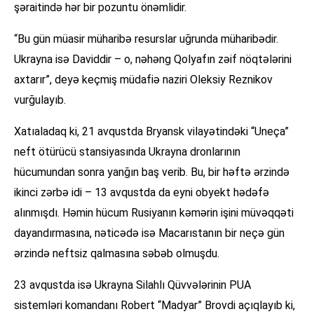
şəraitində hər bir pozuntu önəmlidir.
“Bu gün müasir müharibə resurslar uğrunda müharibədir.
Ukrayna isə Daviddir – o, nəhəng Qolyafın zəif nöqtələrini
axtarır”, deyə keçmiş müdafiə naziri Oleksiy Reznikov
vurğulayıb.
Xatıaladaq ki, 21 avqustda Bryansk vilayətindəki “Uneça”
neft ötürücü stansiyasında Ukrayna dronlarının
hücumundan sonra yanğın baş verib. Bu, bir həftə ərzində
ikinci zərbə idi – 13 avqustda da eyni obyekt hədəfə
alınmışdı. Həmin hücum Rusiyanın kəmərin işini müvəqqəti
dayandırmasına, nəticədə isə Macarıstanın bir neçə gün
ərzində neftsiz qalmasına səbəb olmuşdu.
23 avqustda isə Ukrayna Silahlı Qüvvələrinin PUA
sistemləri komandanı Robert “Madyar” Brovdi açıqlayıb ki,