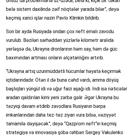
onsuz da problemlərlə üz-üzədir, belə ki, kiçik bir təkan
belə sistem daxilində zəif nöqtələr yarada bilər”, deyə
keçmiş xarici işlər naziri Pavlo Klimkin bildirib.
Son bir ayda Rusiyada ondan çox neft emalı zavodu
vurulub. Bəziləri sərhəddən yüzlərlə kilometr aralıda
yerləşsə də, Ukrayna dronlarının həm say, həm də güc
baxımından artması onların əlçatanlığını artırıb.
“Ukrayna artıq uzunmüddətli hücumlar həyata keçirmək
iqtidarındadır. Ötən il də buna cəhd vardı, amma döyüş
başlıqları yüngül idi və uğur faizi aşağı idi. İndi isə nəticələr
aradan qaldırılan kimi yeni zərbə gəlir. Əgər Ukrayna bu
təzyiqi davam etdirib zavodlara Rusiyanın bərpa
imkanlarından daha tez-tez ziyan vura bilsə, vəziyyət
tamamilə dəyişəcək”, deyə “Qazprom neft”in keçmiş
strategiya və innovasiya şöbə rəhbəri Sergey Vakulenko