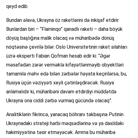
qeyd edib.
Bundan əlavə, Ukrayna öz raketlərini də inkişaf etdirir.
Bunlardan biri – “Flaminqo” qanadlı raketi – daha böyük
döyüş başlığına malik olacaq və müharibədə dönüş
nöqtəsinə çevrilə bilər. Oslo Universitetinin raket silahları
üzrə eksperti Fabian Qofman hesab edir ki: “Əgər
məsafədən zərər verməklə kifayətlənməyib obyektləri
tamamilə məhv edə bilən zərbələr həyata keçirilərsə, bu,
Rusiya üçün vəziyyəti xeyli çətinləşdirəcək. Rusiya
anlamalıdır ki, müharibəni davam etdirdiyi müddətdə
Ukrayna ona ciddi zərbə vurmaq gücündə olacaq”.
Analitiklərin fikrincə, yanacaq böhranı təkbaşına Putinin
Ukraynadakı strateji hərbi məqsədlərinə və ya daxildəki
hakimiyyətinə təsir etməyəcək. Amma bu müharibə