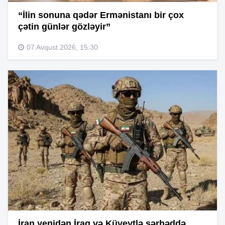
“İlin sonuna qədər Ermənistanı bir çox
çətin günlər gözləyir”
07 Avqust 2026, 15:30
İran yenidən İraq və Küveytlə sərhəddə