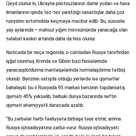
Qeyd olunur ki, Ukrayna pilotsuzlarının dəmir yolları və hava
limanlarının işində tez-tez yaratdığı nasazlıqlar daha çox
rusiyalını avtomobilə keçməyə məcbur edib. Bu, xüsusilə
yay aylarında – məhsul yığım mövsümündə yanacağa olan
tələbat kəskin artanda daha da hiss olunur.
Nəticədə bir neçə regionda, o cümlədən Rusiya tərəfindən
işğal olunmuş Krımda və Sibirin bəzi hissələrində
yanacaqdoldurma məntəqələrində normalaşdırma tətbiq
olunub. Benzinin satışda olduğu yerlərdə isə qiymətlər
bahalaşıb: bu il Rusiyada 95 markalı benzinin topdansatış
qiyməti 45% yüksəlib, halbuki dünya bazarında neftin
qiyməti əhəmiyyətli dərəcədə azalıb.
“Bu zərbələr hərbi fəaliyyətə birbaşa təsir etmir, amma
Rusiya iqtisadiyyatına zərbə vurur. Rusiya iqtisadiyyatı