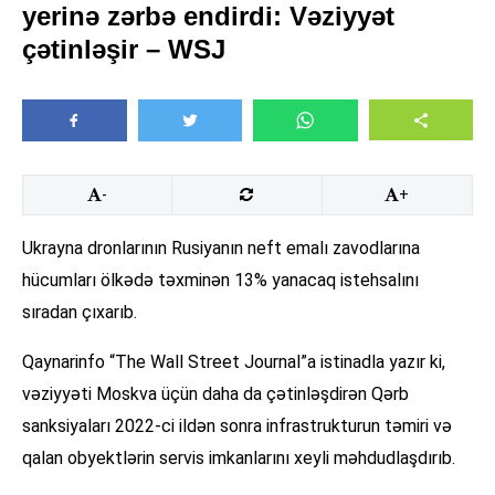
yerinə zərbə endirdi: Vəziyyət
çətinləşir – WSJ
-
+
Ukrayna dronlarının Rusiyanın neft emalı zavodlarına
hücumları ölkədə təxminən 13% yanacaq istehsalını
sıradan çıxarıb.
Qaynarinfo “The Wall Street Journal”a istinadla yazır ki,
vəziyyəti Moskva üçün daha da çətinləşdirən Qərb
sanksiyaları 2022-ci ildən sonra infrastrukturun təmiri və
qalan obyektlərin servis imkanlarını xeyli məhdudlaşdırıb.