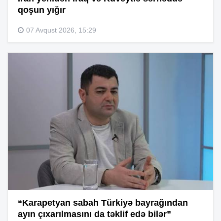
qoşun yığır
07 Avqust 2026, 15:29
“Karapetyan sabah Türkiyə bayrağından
ayın çıxarılmasını da təklif edə bilər”