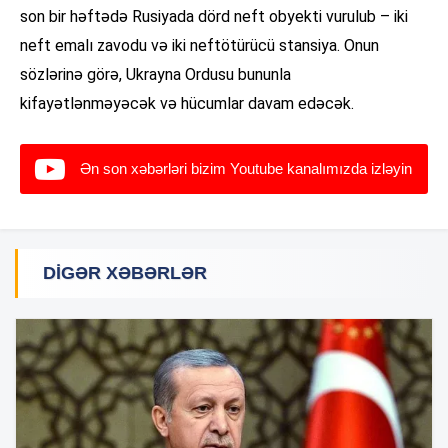
son bir həftədə Rusiyada dörd neft obyekti vurulub – iki
neft emalı zavodu və iki neftötürücü stansiya. Onun
sözlərinə görə, Ukrayna Ordusu bununla
kifayətlənməyəcək və hücumlar davam edəcək.
Ən son xəbərləri bizim Youtube kanalımızda izləyin
DIGƏR XƏBƏRLƏR