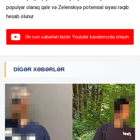
populyar olaraq qalır və Zelenskiyə potensial siyasi rəqib
hesab olunur.
Ən son xəbərləri bizim Youtube kanalımızda izləyin
DIGƏR XƏBƏRLƏR