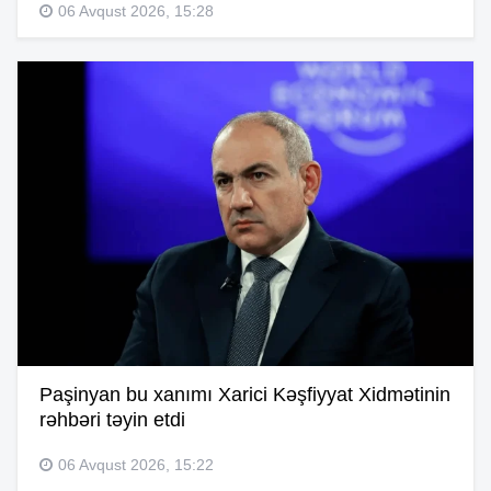
06 Avqust 2026, 15:28
Paşinyan bu xanımı Xarici Kəşfiyyat Xidmətinin
rəhbəri təyin etdi
06 Avqust 2026, 15:22