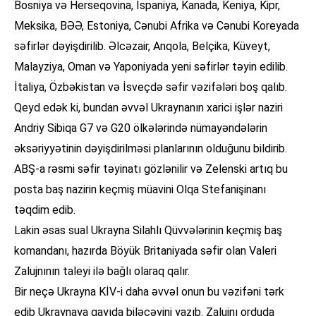
Bosniya və Herseqovina, İspaniya, Kanada, Keniya, Kipr,
Meksika, BƏƏ, Estoniya, Cənubi Afrika və Cənubi Koreyada
səfirlər dəyişdirilib. Əlcəzair, Anqola, Belçika, Küveyt,
Malayziya, Oman və Yaponiyada yeni səfirlər təyin edilib.
İtaliya, Özbəkistan və İsveçdə səfir vəzifələri boş qalıb.
Qeyd edək ki, bundan əvvəl Ukraynanın xarici işlər naziri
Andriy Sibiqa G7 və G20 ölkələrində nümayəndələrin
əksəriyyətinin dəyişdirilməsi planlarının olduğunu bildirib.
ABŞ-a rəsmi səfir təyinatı gözlənilir və Zelenski artıq bu
posta baş nazirin keçmiş müavini Olqa Stefanişinanı
təqdim edib.
Lakin əsas sual Ukrayna Silahlı Qüvvələrinin keçmiş baş
komandanı, hazırda Böyük Britaniyada səfir olan Valeri
Zalujnının taleyi ilə bağlı olaraq qalır.
Bir neçə Ukrayna KİV-i daha əvvəl onun bu vəzifəni tərk
edib Ukraynaya qayıda biləcəyini yazıb. Zalujnı orduda