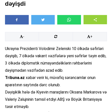
dəyişdi
-
+
Ukrayna Prezidenti Volodimir Zelenski 10 ölkədə səfirləri
dəyişib, 7 ölkədə vakant vəzifələrə yeni səfirlər təyin edib,
3 ölkədə diplomatik nümayəndəliklərin rəhbərlərini
dəyişmədən vəzifədən azad edib.
Tribuna.az
xəbər verir ki, müvafiq sərəncamlar onun
aparatının saytında dərc olunub.
Dəyişiklik hələ də Kiyevin maraqlarını Oksana Markarova və
Valeriy Zalujninin təmsil etdiyi ABŞ və Böyük Britaniyaya
təsir etməyib.