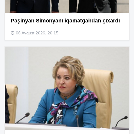
Paşinyan Simonyanı iqamətgahdan çıxardı
06 Avqust 2026, 20:15