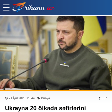
21 İyul 2025, 20:44
Dünya
657
Ukrayna 20 ölkədə səfirlərini