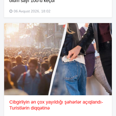
ölüm sayı 100-ü keçdi
06 Avqust 2026, 18:02
Cibgirliyin ən çox yayıldığı şəhərlər açıqlandı-
Turistlərin diqqətinə