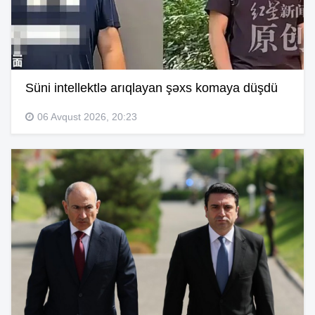
Süni intellektlə arıqlayan şəxs komaya düşdü
06 Avqust 2026, 20:23