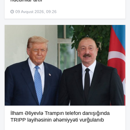
09 Avqust 2026, 09:26
İlham Əliyevlə Trampın telefon danışığında
TRIPP layihəsinin əhəmiyyəti vurğulanıb