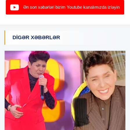
Ən son xəbərləri bizim Youtube kanalımızda izləyin
DIGƏR XƏBƏRLƏR