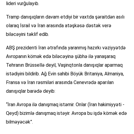
lideri vurğulayıb.
Tramp danışıqların davam etdiyi bir vaxtda şəraitdən asılı
olaraq İsrail və İran arasında atəşkəsə dəstək verə
biləcəyini təklif edib.
ABŞ prezidenti İran ətrafında yaranmış hazırkı vəziyyətdə
Avropanın kömək edə biləcəyinə şübhə ilə yanaşaraq
Tehranın Brüssellə deyil, Vaşinqtonla danışıqlar aparmaq
istədiyini bildirib. Ağ Evin sahibi Böyük Britaniya, Almaniya,
Fransa və İran rəsmiləri arasında Cenevrədə aparılan
danışıqlar barədə deyib:
“İran Avropa ilə danışmaq istəmir. Onlar (İran hakimiyyəti -
Qeyd) bizimlə danışmaq istəyir. Avropa bu işdə kömək edə
bilməyəcək”.