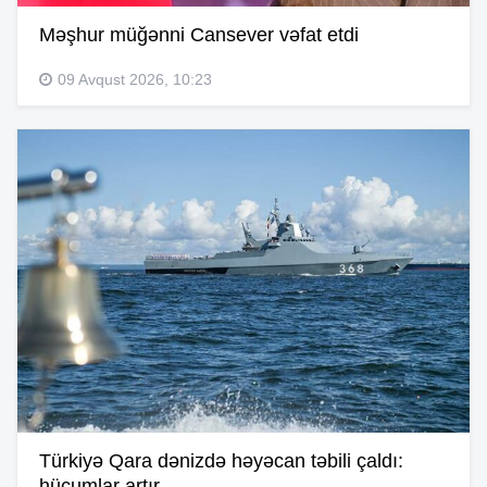
Məşhur müğənni Cansever vəfat etdi
09 Avqust 2026, 10:23
Türkiyə Qara dənizdə həyəcan təbili çaldı:
hücumlar artır