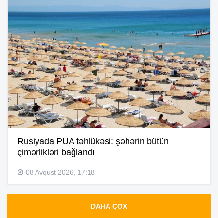
Rusiyada PUA təhlükəsi: şəhərin bütün
çimərlikləri bağlandı
08 Avqust 2026, 17:18
DAHA ÇOX