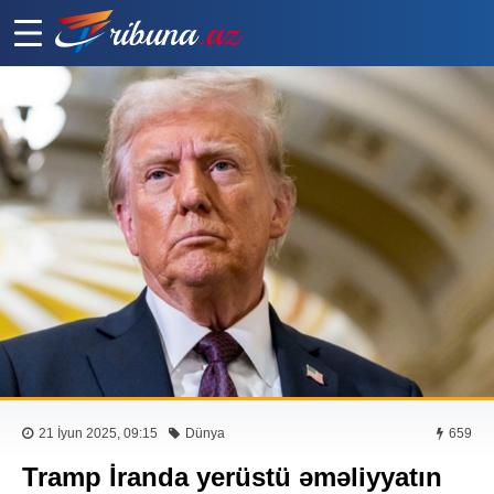
21 İyun 2025, 09:15
Dünya
659
Tramp İranda yerüstü əməliyyatın