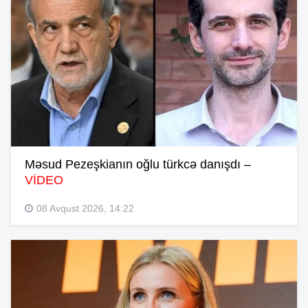
Məsud Pezeşkianın oğlu türkcə danışdı –
VİDEO
08 Avqust 2026, 14:22