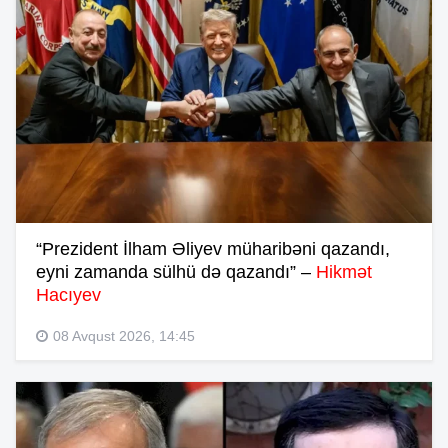
“Prezident İlham Əliyev müharibəni qazandı,
eyni zamanda sülhü də qazandı” –
Hikmət
Hacıyev
08 Avqust 2026, 14:45