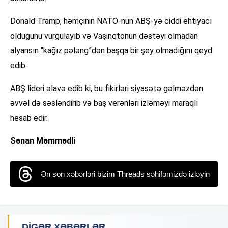
Donald Tramp, həmçinin NATO-nun ABŞ-yə ciddi ehtiyacı
olduğunu vurğulayıb və Vaşinqtonun dəstəyi olmadan
alyansın “kağız pələng”dən başqa bir şey olmadığını qeyd
edib.
ABŞ lideri əlavə edib ki, bu fikirləri siyasətə gəlməzdən
əvvəl də səsləndirib və baş verənləri izləməyi maraqlı
hesab edir.
Sənan Məmmədli
Ən son xəbərləri bizim Threads səhifəmizdə izləyin
DIGƏR XƏBƏRLƏR