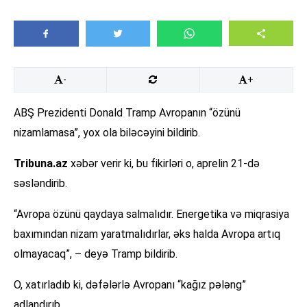
-
+
ABŞ Prezidenti Donald Tramp Avropanın “özünü
nizamlamasa”, yox ola biləcəyini bildirib.
Tribuna.az
xəbər verir ki, bu fikirləri o, aprelin 21-də
səsləndirib.
“Avropa özünü qaydaya salmalıdır. Energetika və miqrasiya
baxımından nizam yaratmalıdırlar, əks halda Avropa artıq
olmayacaq”, – deyə Tramp bildirib.
O, xatırladıb ki, dəfələrlə Avropanı “kağız pələng”
adlandırıb.