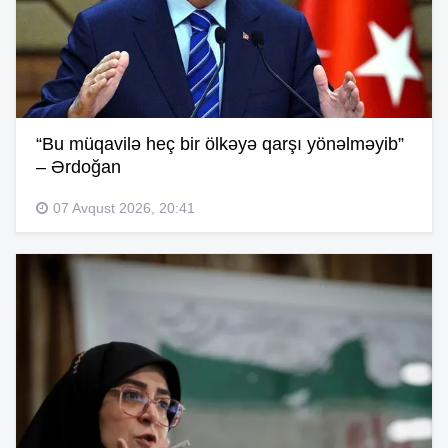
“Bu müqavilə heç bir ölkəyə qarşı yönəlməyib”
– Ərdoğan
07 Avqust 2026, 20:41