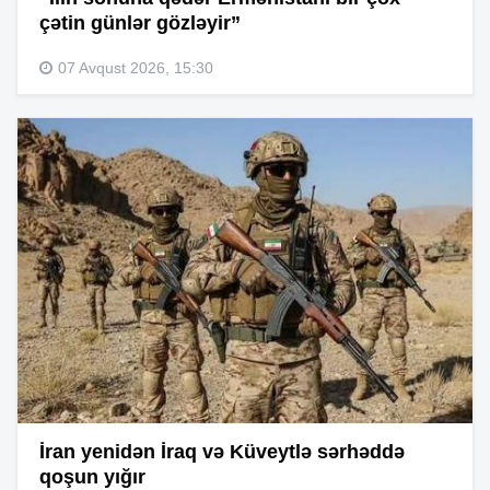
çətin günlər gözləyir”
07 Avqust 2026, 15:30
İran yenidən İraq və Küveytlə sərhəddə
qoşun yığır