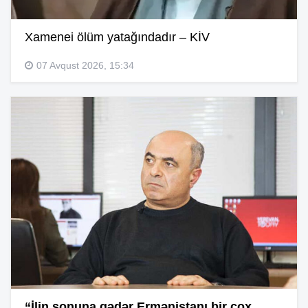
Xamenei ölüm yatağındadır – KİV
07 Avqust 2026, 15:34
“İlin sonuna qədər Ermənistanı bir çox