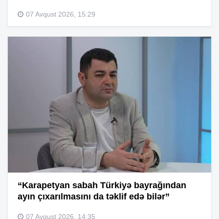
07 Avqust 2026, 15:29
“Karapetyan sabah Türkiyə bayrağından
ayın çıxarılmasını da təklif edə bilər”
07 Avqust 2026, 14:35