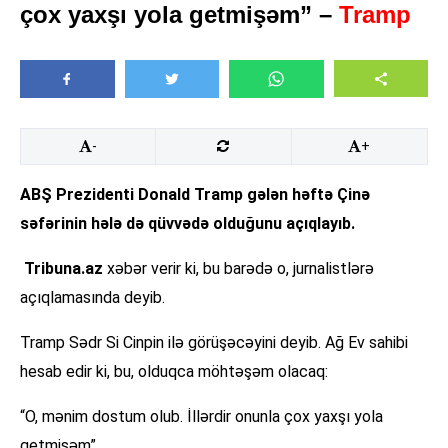
çox yaxşı yola getmişəm” –
Tramp
-
+
ABŞ Prezidenti Donald Tramp gələn həftə Çinə
səfərinin hələ də qüvvədə olduğunu açıqlayıb.
Tribuna.az
xəbər verir ki, bu barədə o, jurnalistlərə
açıqlamasında deyib.
Tramp Sədr Si Cinpin ilə görüşəcəyini deyib. Ağ Ev sahibi
hesab edir ki, bu, olduqca möhtəşəm olacaq:
“O, mənim dostum olub. İllərdir onunla çox yaxşı yola
getmişəm”.