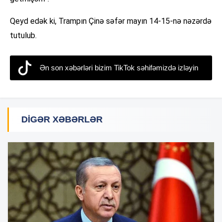
Qeyd edək ki, Trampın Çinə səfər mayın 14-15-nə nəzərdə
tutulub.
Ən son xəbərləri bizim TikTok səhifəmizdə izləyin
DIGƏR XƏBƏRLƏR