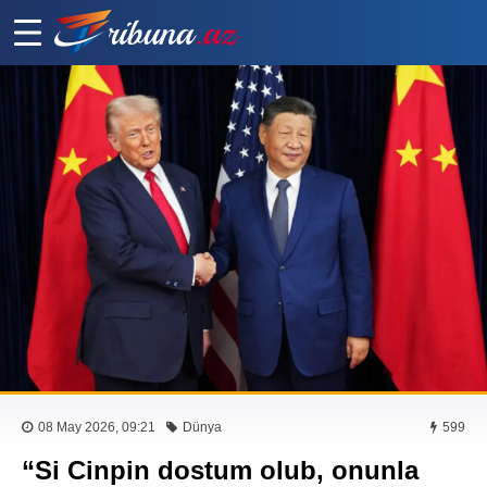
08 May 2026, 09:21
Dünya
599
“Si Cinpin dostum olub, onunla