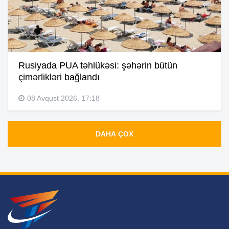
Rusiyada PUA təhlükəsi: şəhərin bütün
çimərlikləri bağlandı
08 Avqust 2026, 17:18
DAHA ÇOX