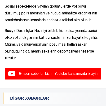
Sosial şəbəkələrdə yayılan görüntülərdə yol boyu
düzülmüş polis maşınları və hüquq-mühafizə orqanlarının
əməkdaşlarının insanlarla söhbət etdikləri əks olunub.
Rusiya Daxili İşlər Nazirliyi bildirib ki, hadisə yerində xarici
ölkə vətəndaşlarının kütləvi saxlanılması həyata keçirilib.
Miqrasiya qanunvericiliyinin pozulması halları aşkar
olunduğu halda, həmin şəxslərin deportasiyası nəzərdə
tutulur.
Ən son xəbərləri bizim Youtube kanalımızda izləyin
DIGƏR XƏBƏRLƏR