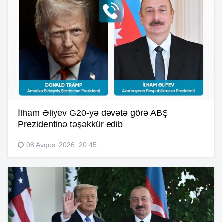
İlham Əliyev G20-yə dəvətə görə ABŞ
Prezidentinə təşəkkür edib
08 Avqust 2026, 20:45