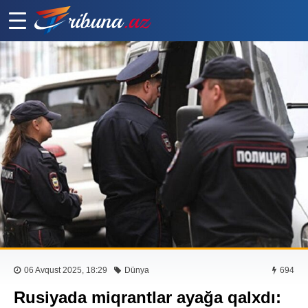
06 Avqust 2025, 18:29
Dünya
694
Rusiyada miqrantlar ayağa qalxdı: