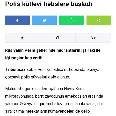
Polis kütləvi həbslərə başladı
-
+
Rusiyanın Perm şəhərində miqrantların iştirakı ilə
iğtişaşlar baş verib.
Tribuna.az
xəbər verir ki, hadisə nəticəsində əraziyə
çoxsaylı polis qüvvələri cəlb olunub.
Məlumata görə, insident şəhərin Novıy Krım
mikrorayonunda, barıt zavodunun əməkdaşları arasında
yaranıb. Əraziyə hüquq-mühafizə orqanları ilə yanaşı, bir
sıra ictimai hərəkatların nümayəndələri də gəlib.