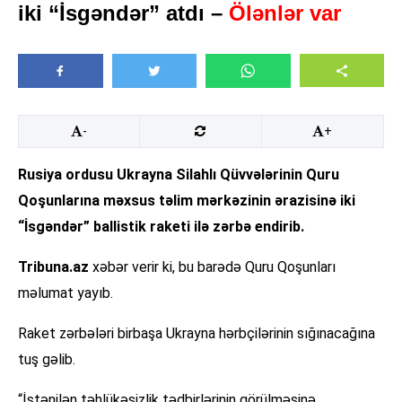
iki “İsgəndər” atdı –
Ölənlər var
-
+
Rusiya ordusu Ukrayna Silahlı Qüvvələrinin Quru
Qoşunlarına məxsus təlim mərkəzinin ərazisinə iki
“İsgəndər” ballistik raketi ilə zərbə endirib.
Tribuna.az
xəbər verir ki, bu barədə Quru Qoşunları
məlumat yayıb.
Raket zərbələri birbaşa Ukrayna hərbçilərinin sığınacağına
tuş gəlib.
“İstənilən təhlükəsizlik tədbirlərinin görülməsinə