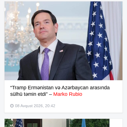
“Tramp Ermənistan və Azərbaycan arasında
sülhü təmin etdi” –
Marko Rubio
08 Avqust 2026, 20:42