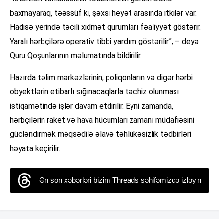
baxmayaraq, təəssüf ki, şəxsi heyət arasında itkilər var.
Hadisə yerində təcili xidmət qurumları fəaliyyət göstərir.
Yaralı hərbçilərə operativ tibbi yardım göstərilir”, – deyə
Quru Qoşunlarının məlumatında bildirilir.
Hazırda təlim mərkəzlərinin, poliqonların və digər hərbi
obyektlərin etibarlı sığınacaqlarla təchiz olunması
istiqamətində işlər davam etdirilir. Eyni zamanda,
hərbçilərin raket və hava hücumları zamanı müdafiəsini
gücləndirmək məqsədilə əlavə təhlükəsizlik tədbirləri
həyata keçirilir.
Ən son xəbərləri bizim Threads səhifəmizdə izləyin