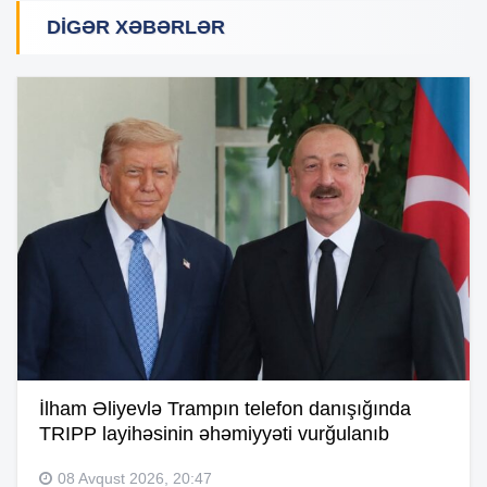
DIGƏR XƏBƏRLƏR
İlham Əliyevlə Trampın telefon danışığında
TRIPP layihəsinin əhəmiyyəti vurğulanıb
08 Avqust 2026, 20:47