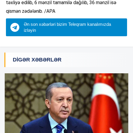
təxliyə edilib, 6 mənzil tamamilə dağılıb, 36 mənzil isə
qismən zədələnib. /APA
Ən son xəbərləri bizim Teleqram kanalımızda
izləyin
DIGƏR XƏBƏRLƏR