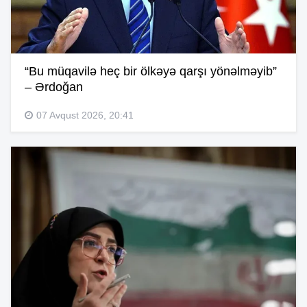
“Bu müqavilə heç bir ölkəyə qarşı yönəlməyib”
– Ərdoğan
07 Avqust 2026, 20:41