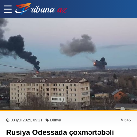
03 İyul 2025, 09:21
Dünya
646
Rusiya Odessada çoxmərtəbəli