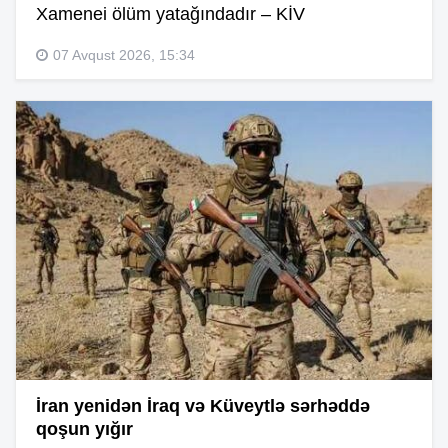
Xamenei ölüm yatağındadır – KİV
07 Avqust 2026, 15:34
İran yenidən İraq və Küveytlə sərhəddə
qoşun yığır