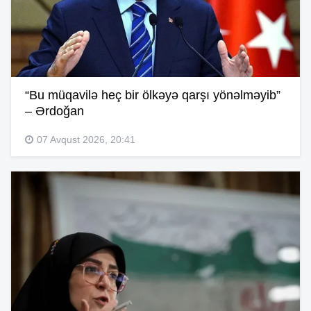
“Bu müqavilə heç bir ölkəyə qarşı yönəlməyib”
– Ərdoğan
07 Avqust 2026, 20:41