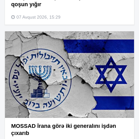
qoşun yığır
07 Avqust 2026, 15:29
MOSSAD İrana görə iki generalını işdən
çıxarıb