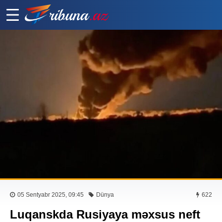
05 Sentyabr 2025, 09:45
Dünya
622
Luqanskda Rusiyaya məxsus neft