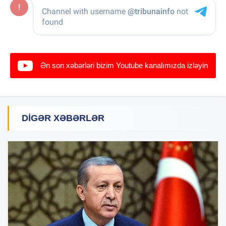
Ən son xəbərləri bizim Youtube kanalımızda izləyin
DIGƏR XƏBƏRLƏR