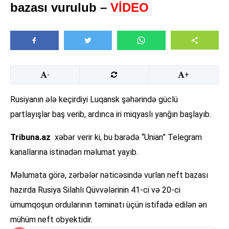
bazası vurulub –
VİDEO
-
+
Rusiyanın ələ keçirdiyi Luqansk şəhərində güclü
partlayışlar baş verib, ardınca iri miqyaslı yanğın başlayıb.
Tribuna.az
xəbər verir ki, bu barədə “Unian” Telegram
kanallarına istinadən məlumat yayıb.
Məlumata görə, zərbələr nəticəsində vurlan neft bazası
hazırda Rusiya Silahlı Qüvvələrinin 41-ci və 20-ci
ümumqoşun ordularının təminatı üçün istifadə edilən ən
mühüm neft obyektidir.