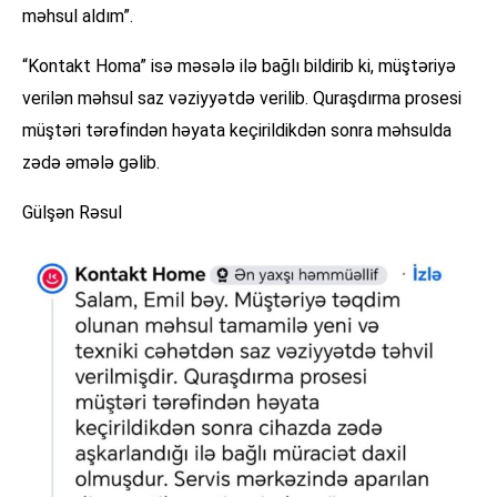
məhsul aldım”.
“Kontakt Homa” isə məsələ ilə bağlı bildirib ki, müştəriyə
verilən məhsul saz vəziyyətdə verilib. Quraşdırma prosesi
müştəri tərəfindən həyata keçirildikdən sonra məhsulda
zədə əmələ gəlib.
Gülşən Rəsul