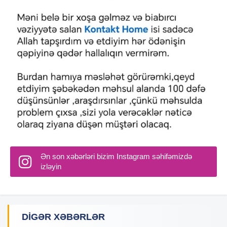
Ən son xəbərləri bizim Instagram səhifəmizdə
izləyin
DIGƏR XƏBƏRLƏR