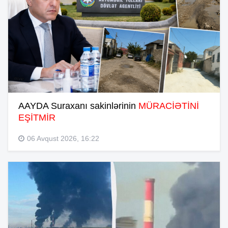
AAYDA Suraxanı sakinlərinin
MÜRACİƏTİNİ
EŞİTMİR
06 Avqust 2026, 16:22