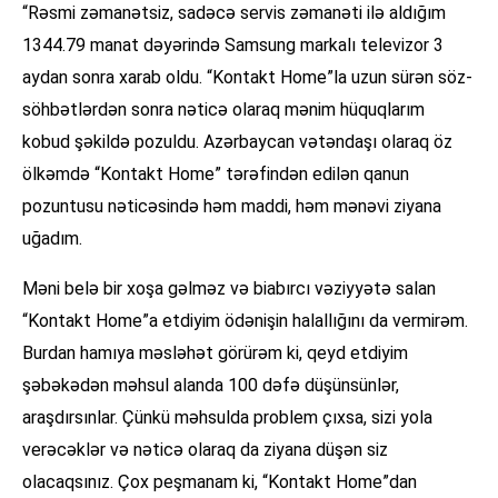
“Rəsmi zəmanətsiz, sadəcə servis zəmanəti ilə aldığım
1344.79 manat dəyərində Samsung markalı televizor 3
aydan sonra xarab oldu. “Kontakt Home”la uzun sürən söz-
söhbətlərdən sonra nəticə olaraq mənim hüquqlarım
kobud şəkildə pozuldu. Azərbaycan vətəndaşı olaraq öz
ölkəmdə “Kontakt Home” tərəfindən edilən qanun
pozuntusu nəticəsində həm maddi, həm mənəvi ziyana
uğadım.
Məni belə bir xoşa gəlməz və biabırcı vəziyyətə salan
“Kontakt Home”a etdiyim ödənişin halallığını da vermirəm.
Burdan hamıya məsləhət görürəm ki, qeyd etdiyim
şəbəkədən məhsul alanda 100 dəfə düşünsünlər,
araşdırsınlar. Çünkü məhsulda problem çıxsa, sizi yola
verəcəklər və nəticə olaraq da ziyana düşən siz
olacaqsınız. Çox peşmanam ki, “Kontakt Home”dan