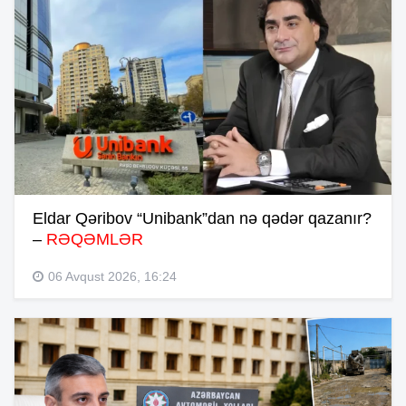
Eldar Qəribov “Unibank”dan nə qədər qazanır?
–
RƏQƏMLƏR
06 Avqust 2026, 16:24