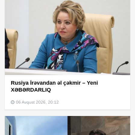
Rusiya İrəvandan əl çəkmir – Yeni
XƏBƏRDARLIQ
06 Avqust 2026, 20:12