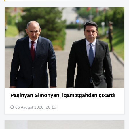
Paşinyan Simonyanı iqamətgahdan çıxardı
06 Avqust 2026, 20:15