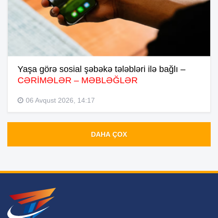
Yaşa görə sosial şəbəkə tələbləri ilə bağlı –
CƏRİMƏLƏR – MƏBLƏĞLƏR
06 Avqust 2026, 14:17
DAHA ÇOX