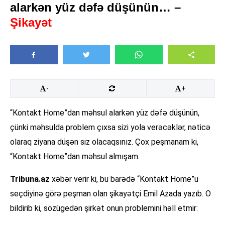
alarkən yüz dəfə düşünün… –
Şikayət
-
+
“Kontakt Home”dan məhsul alarkən yüz dəfə düşünün,
çünki məhsulda problem çıxsa sizi yola verəcəklər, nəticə
olaraq ziyana düşən siz olacaqsınız. Çox peşmanam ki,
“Kontakt Home”dan məhsul almışam.
Tribuna.az
xəbər verir ki, bu barədə “Kontakt Home”u
seçdiyinə görə peşman olan şikayətçi Emil Azada yazıb. O
bildirib ki, sözügedən şirkət onun problemini həll etmir: