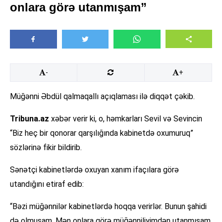
onlara görə utanmışam”
-
+
Müğənni Əbdül qalmaqallı açıqlaması ilə diqqət çəkib.
Tribuna.az
xəbər verir ki, o, həmkarları Sevil və Sevincin
“Biz heç bir qonorar qarşılığında kabinetdə oxumuruq”
sözlərinə fikir bildirib.
Sənətçi kabinetlərdə oxuyan xanım ifaçılara görə
utandığını etiraf edib:
“Bəzi müğənnilər kabinetlərdə hoqqa verirlər. Bunun şahidi
də olmuşam. Mən onlara görə müğənniliyimdən utanmışam.