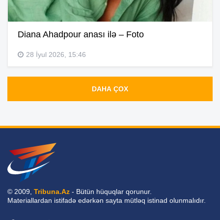
Diana Ahadpour anası ilə – Foto
28 İyul 2026, 15:46
DAHA ÇOX
© 2009,
Tribuna.Az
- Bütün hüquqlar qorunur.
Materiallardan istifadə edərkən sayta mütləq istinad olunmalıdır.