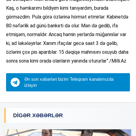
Kaş, o həmkarımı bildiyim kimi tanıyardım, burada
görməzdim. Pula görə özlərinə hörmət etmirlər. Kabinetdə
80 nəfərlik ad günü banketi də olur. Mən də gedib, ifa
etmişəm, normaldır. Ancaq həmin yerlərdə müğənnilər var
ki, ad ləkələyirlər. Xanım ifaçılar gecə saat 3 də gəlib,
özlərini çox pis aparıblar. 15 dəqiqə mahnısını oxuyub daha
sonra sona kimi orada olanların yanında otururlar”./Milli.Az
Ən son xəbərləri bizim Teleqram kanalımızda
izləyin
DIGƏR XƏBƏRLƏR