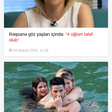
Rəqsanə göz yaşları içində:
“4 oğlum tələf
olub”
04 Avqust 2026, 11:55