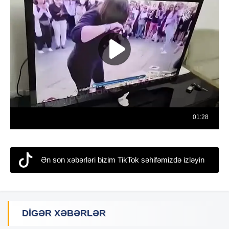
Ən son xəbərləri bizim TikTok səhifəmizdə izləyin
DIGƏR XƏBƏRLƏR