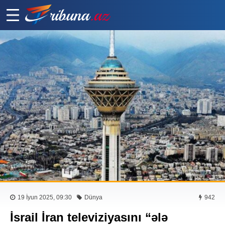
19 İyun 2025, 09:30
Dünya
942
İsrail İran televiziyasını “ələ