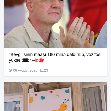
“Sevgilisinin maaşı 160 minə qaldırılıb, vəzifəsi
yüksəldilib” –
İddia
08 Avqust 2026, 11:23