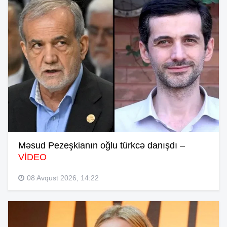
Məsud Pezeşkianın oğlu türkcə danışdı –
VİDEO
08 Avqust 2026, 14:22