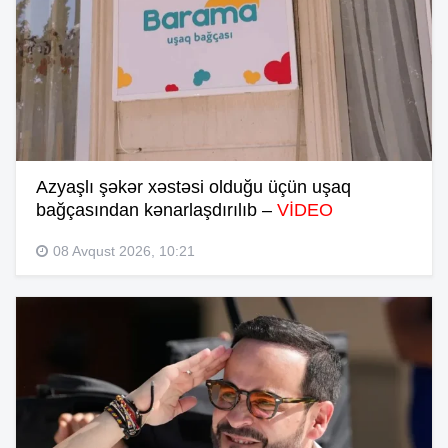
Azyaşlı şəkər xəstəsi olduğu üçün uşaq
bağçasından kənarlaşdırılıb –
VİDEO
08 Avqust 2026, 10:21