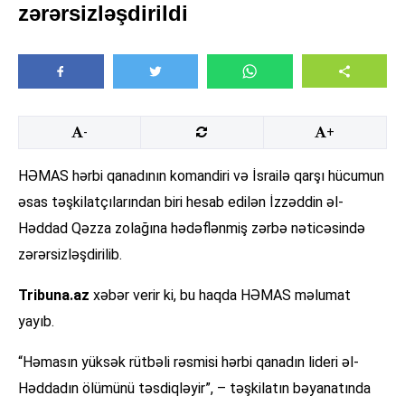
zərərsizləşdirildi
-
+
HƏMAS hərbi qanadının komandiri və İsrailə qarşı hücumun
əsas təşkilatçılarından biri hesab edilən İzzəddin əl-
Həddad Qəzza zolağına hədəflənmiş zərbə nəticəsində
zərərsizləşdirilib.
Tribuna.az
xəbər verir ki, bu haqda HƏMAS məlumat
yayıb.
“Həmasın yüksək rütbəli rəsmisi hərbi qanadın lideri əl-
Həddadın ölümünü təsdiqləyir”, – təşkilatın bəyanatında