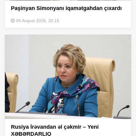
Paşinyan Simonyanı iqamətgahdan çıxardı
06 Avqust 2026, 20:15
Rusiya İrəvandan əl çəkmir – Yeni
XƏBƏRDARLIQ