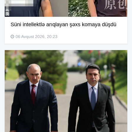
Süni intellektlə arıqlayan şəxs komaya düşdü
06 Avqust 2026, 20:23