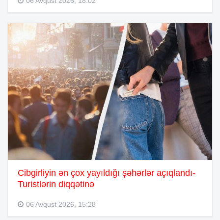
06 Avqust 2026, 18:02
Cibgirliyin ən çox yayıldığı şəhərlər açıqlandı-
Turistlərin diqqətinə
06 Avqust 2026, 15:28