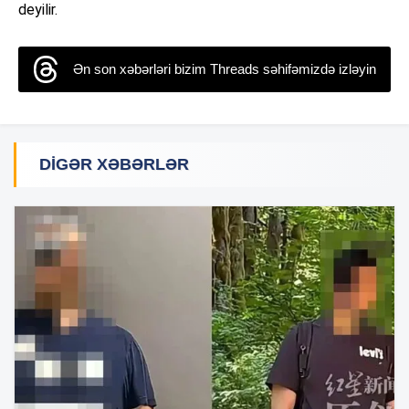
deyilir.
Ən son xəbərləri bizim Threads səhifəmizdə izləyin
DIGƏR XƏBƏRLƏR