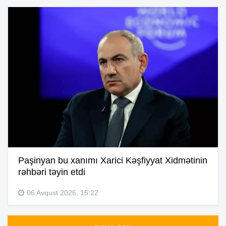
Paşinyan bu xanımı Xarici Kəşfiyyat Xidmətinin
rəhbəri təyin etdi
06 Avqust 2026, 15:22