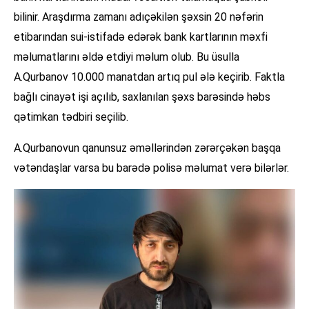
bilinir. Araşdırma zamanı adıçəkilən şəxsin 20 nəfərin
etibarından sui-istifadə edərək bank kartlarının məxfi
məlumatlarını əldə etdiyi məlum olub. Bu üsulla
A.Qurbanov 10.000 manatdan artıq pul ələ keçirib. Faktla
bağlı cinayət işi açılıb, saxlanılan şəxs barəsində həbs
qətimkan tədbiri seçilib.
A.Qurbanovun qanunsuz əməllərindən zərərçəkən başqa
vətəndaşlar varsa bu barədə polisə məlumat verə bilərlər.