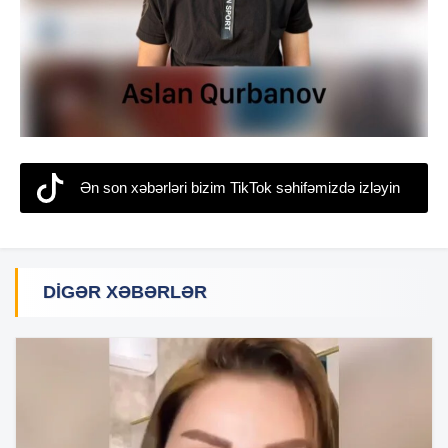
Ən son xəbərləri bizim TikTok səhifəmizdə izləyin
DIGƏR XƏBƏRLƏR