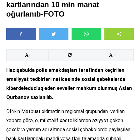
kartlarından 10 min manat
oğurlanıb-FOTO
-
+
Hacıqabulda polis əməkdaşları tərəfindən keçirilən
əməliyyat tədbirləri nəticəsində sosial şəbəkələrdə
kiberdələduzluq edən əvvəllər məhkum olunmuş Aslan
Qurbanov saxlanılıb.
DİN-in Mətbuat xidmətinin regiomal qrupundan verilən
xəbərə görə, o, müxtəlif xəstəliklərdən əziyyət çəkən
şəxslərə yardım adı altında sosial şəbəkələrdə paylaşılan
bank kartlarındakı maddi vəsaitləri talamaqda şübhəli