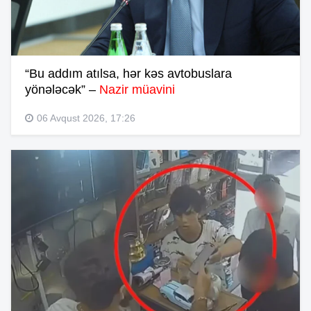
“Bu addım atılsa, hər kəs avtobuslara
yönələcək” –
Nazir müavini
06 Avqust 2026, 17:26