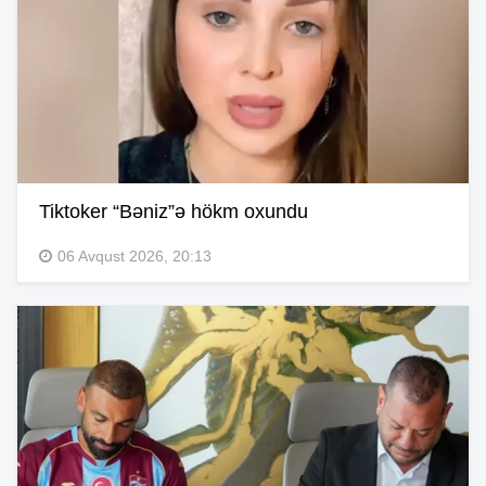
Tiktoker “Bəniz”ə hökm oxundu
06 Avqust 2026, 20:13