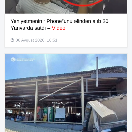
Yeniyetmənin “iPhone”unu əlindən alıb 20
Yanvarda satdı –
Video
06 Avqust 2026, 16:51