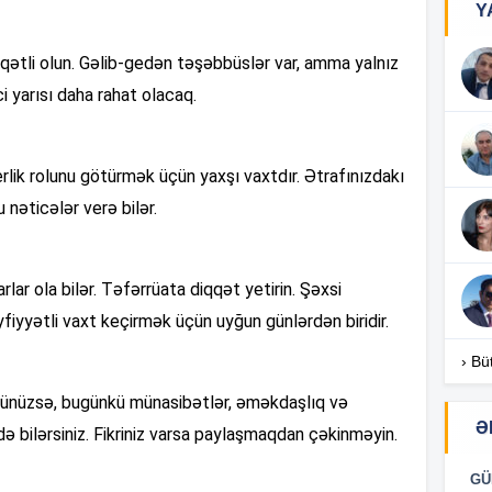
Y
18
qətli olun. Gəlib-gedən təşəbbüslər var, amma yalnız
ci yarısı daha rahat olacaq.
18
erlik rolunu götürmək üçün yaxşı vaxtdır. Ətrafınızdakı
 nəticələr verə bilər.
18
ar ola bilər. Təfərrüata diqqət yetirin. Şəxsi
fiyyətli vaxt keçirmək üçün uyğun günlərdən biridir.
17
› Bü
rsünüzsə, bugünkü münasibətlər, əməkdaşlıq və
17
Ə
 bilərsiniz. Fikriniz varsa paylaşmaqdan çəkinməyin.
GÜ