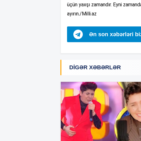
üçün yaxşı zamandır. Eyni zamanda
ayırın./Milli.az
Ən son xəbərləri b
DIGƏR XƏBƏRLƏR