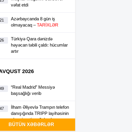
:23
vəfat etdi
Azərbaycanda 8 gün iş
:21
olmayacaq –
TARİXLƏR
Türkiyə Qara dənizdə
:26
həyəcan təbili çaldı: hücumlar
artır
 AVQUST 2026
“Real Madrid” Messiyə
:49
başsağlığı verib
İlham Əliyevlə Trampın telefon
:47
danışığında TRIPP layihəsinin
əhəmiyyəti vurğulanıb
BÜTÜN XƏBƏRLƏR