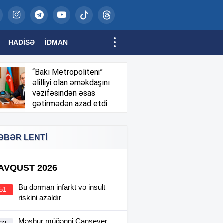
HADISƏ
İDMAN
“Bakı Metropoliteni”
əlilliyi olan əməkdaşını
vəzifəsindən əsas
gətirmədən azad etdi
ƏBƏR LENTİ
 AVQUST 2026
Bu dərman infarkt və insult
:51
riskini azaldır
Məşhur müğənni Cansever