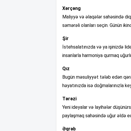
Xərçəng
Maliyyə və əlaqələr sahəsində diq
səmərəli olanları seçin. Günün ikin
Şir
İstehsalatınızda və ya işinizdə lid
insanlarla harmoniya qurmaq uğurlu
Qız
Bugün məsuliyyət tələb edən qərarl
həyatınızda isə doğmalarınızla key
Tərəzi
Yeni ideyalar və layihələr düşünü
paylaşmaq sahəsində uğur əldə edə
Əqrəb