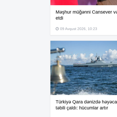
Məşhur müğənni Cansever və
etdi
09 Avqust 2026, 10:23
Türkiyə Qara dənizdə həyəc
təbili çaldı: hücumlar artır