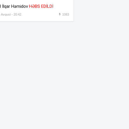
əməkdaşını vəzifəsindən
l İlqar Həmidov
HƏBS EDİLDİ
əsas gətirmədən azad etdi
, Avqust - 20:42
1083
Azərbaycandan sonra Türkiyə
:31
də məhdudiyyətləri qaldırdı
Messinin atası vəfat etdi
:30
“Prezident İlham Əliyev
:45
müharibəni qazandı, eyni
zamanda sülhü də qazandı” –
Hikmət Hacıyev
Bəzi yerlərdə 41 dərəcə isti
:44
olacaq –
XƏBƏRDARLIQ
Oğlu öldürülən ata qisas
:42
almağa çalışdı – 5 illik həbs
edildi