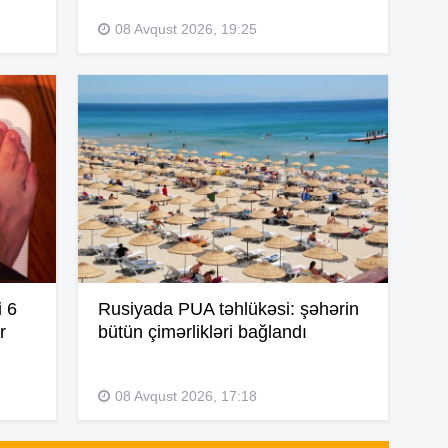
08 Avqust 2026, 19:25
13
12
12
i 6
Rusiyada PUA təhlükəsi: şəhərin
12
r
bütün çimərlikləri bağlandı
12
08 Avqust 2026, 17:18
11