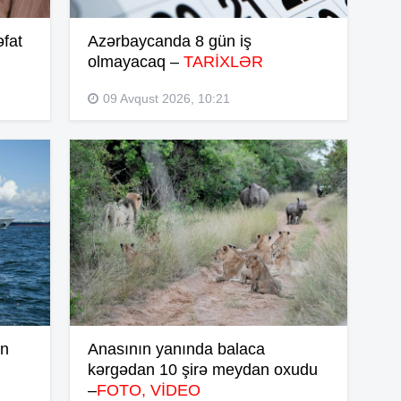
14
fat
Azərbaycanda 8 gün iş
olmayacaq –
TARİXLƏR
14
09 Avqust 2026, 10:21
14
14
14
13
an
Anasının yanında balaca
kərgədan 10 şirə meydan oxudu
–
FOTO, VİDEO
13