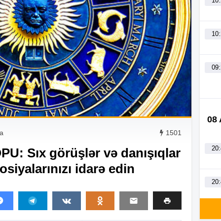
10
10
09
08
a
1501
20
 Sıx görüşlər və danışıqlar
osiyalarınızı idarə edin
20