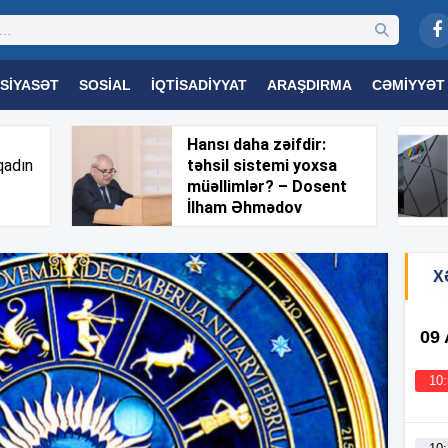
SIYASƏT
SOSIAL
İQTISADIYYAT
ARAŞDIRMA
CƏMIYYƏT
OGIYA
TƏHSIL
SAĞLAMLIQ
MARAQLI
TRIBUNA TV
Hansı daha zəifdir:
qadın
təhsil sistemi yoxsa
müəllimlər? – Dosent
İlham Əhmədov
X
09
10