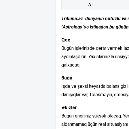
-
Tribuna.az dünyanın nüfuzlu və m
“Astrology”yə istinadən bu günü
Qoç
Bugün işlərinizdə qərar vermək la
aydınlaşdırın. Yaxınlarınızla ünsiy
qalxacaq.
Buğa
İşdə və şəxsi həyatda balans gizli
danışıqlar var, tələsməyin, emosiya
Əkizlər
Bugün enerjiniz yüksək olacaq. Yeni
aldanmamaq üçün real situasiyanı 