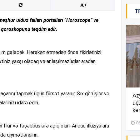
20
+
T
əşhur ulduz falları portalları “Horoscope” və
n qoroskopunu təqdim edir.
20
zım gələcək. Hərəkət etmədən öncə fikirlərinizi
20
yətiniz yaxşı olacaq və anlaşılmazlıqlar aradan
20
 açarını tapmak üçün fürsət yaranır. Sıx görüşlər və
Göyçayda məktəb binası
Az
larınızı idarə edin.
acınacaqlı durumda –
VİDEO
üç
20
kən
04 Avqust 2026, 20:48
0
 fikir və təşəbbüslərə açıq olun. Ancaq illüziyalara
19
da qiymətləndirin.