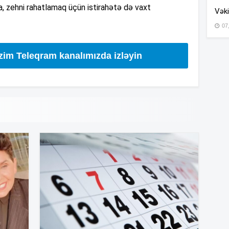
, zehni rahatlamaq üçün istirahətə də vaxt
Vəki
07
15
izim Teleqram kanalımızda izləyin
15
14
14
14