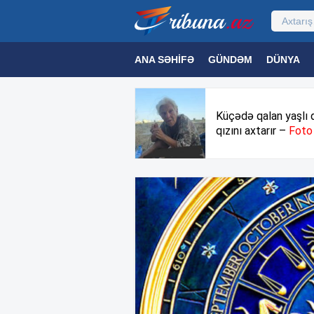
ANA SƏHIFƏ
GÜNDƏM
DÜNYA
MƏDƏNIYYƏT
MAQAZIN
TEXNOL
Küçədə qalan yaşlı 
qızını axtarır –
Foto