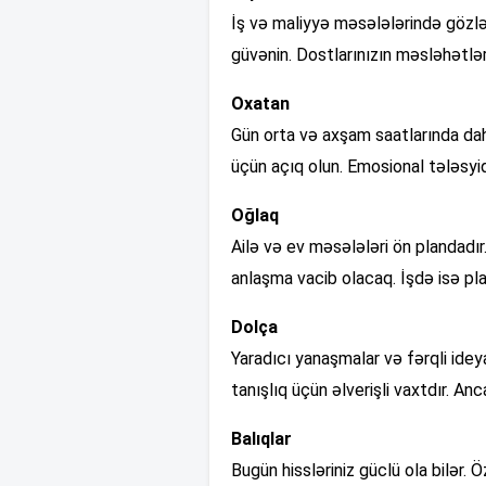
İş və maliyyə məsələlərində gözləni
güvənin. Dostlarınızın məsləhətlər
Oxatan
Gün orta və axşam saatlarında da
üçün açıq olun. Emosional tələsyiq
Oğlaq
Ailə və ev məsələləri ön plandadı
anlaşma vacib olacaq. İşdə isə plan
Dolça
Yaradıcı yanaşmalar və fərqli ideya
tanışlıq üçün əlverişli vaxtdır. Anc
Balıqlar
Bugün hissləriniz güclü ola bilər.