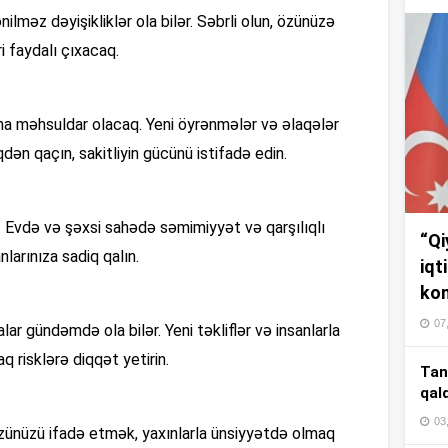
17
lməz dəyişikliklər ola bilər. Səbrli olun, özünüzə
i faydalı çıxacaq.
17
ha məhsuldar olacaq. Yeni öyrənmələr və əlaqələr
dən qaçın, sakitliyin gücünü istifadə edin.
17
r. Evdə və şəxsi sahədə səmimiyyət və qarşılıqlı
“Qi
larınıza sadiq qalın.
16
iqt
kom
07
lar gündəmdə ola bilər. Yeni təkliflər və insanlarla
16
aq risklərə diqqət yetirin.
Tan
qal
03
 Özünüzü ifadə etmək, yaxınlarla ünsiyyətdə olmaq
16