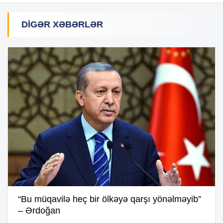
DIGƏR XƏBƏRLƏR
“Bu müqavilə heç bir ölkəyə qarşı yönəlməyib”
– Ərdoğan