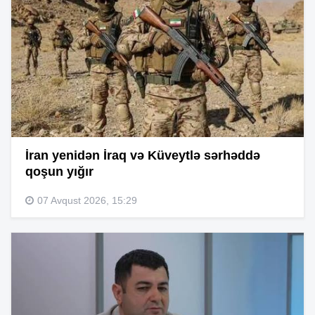
İran yenidən İraq və Küveytlə sərhəddə
qoşun yığır
07 Avqust 2026, 15:29