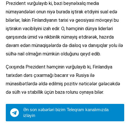
Prezident vurğulayıb ki, bəzi beynəlxalq media
nümayəndələri onun niyə burada iştirak etdiyini sual edə
bilərlər, lakin Finlandiyanın tarixi və geosiyasi mövqeyi bu
iştirakın vacibliyini izah edir. O, həmçinin dünya liderləri
qarşısında ümid və nikbinlik nümayiş etdirərək, hazırda
davam edən münaqişələrdə də dialoq və danışıqlar yolu ilə
sülhə nail olmağın mümkün olduğunu qeyd edib.
Çıxışında Prezident həmçinin vurğulayıb ki, Finlandiya
tarixdən dərs çıxarmağı bacarır və Rusiya ilə
münasibətlərdə əldə edilmiş pozitiv nəticələr gələcəkdə
də sülh və stabillik üçün baza rolunu oynaya bilər.
Ən son xəbərləri bizim Teleqram kanalımızda
izləyin