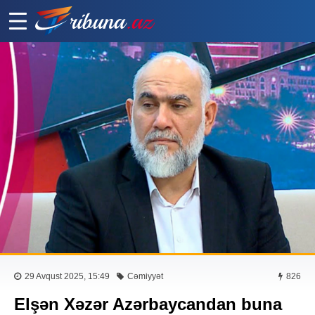
29 Avqust 2025, 15:49
Cəmiyyət
826
Elşən Xəzər Azərbaycandan buna