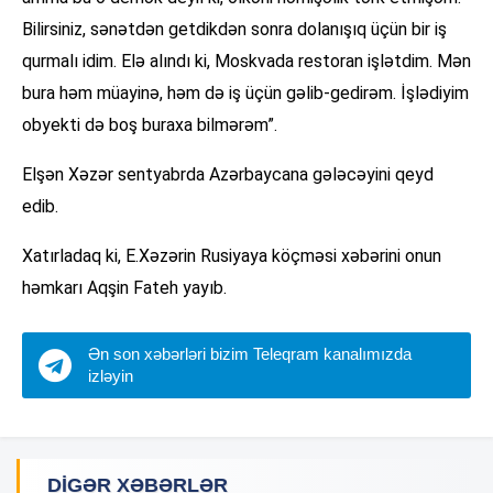
Bilirsiniz, sənətdən getdikdən sonra dolanışıq üçün bir iş
qurmalı idim. Elə alındı ki, Moskvada restoran işlətdim. Mən
bura həm müayinə, həm də iş üçün gəlib-gedirəm. İşlədiyim
obyekti də boş buraxa bilmərəm”.
Elşən Xəzər sentyabrda Azərbaycana gələcəyini qeyd
edib.
Xatırladaq ki, E.Xəzərin Rusiyaya köçməsi xəbərini onun
həmkarı Aqşin Fateh yayıb.
Ən son xəbərləri bizim Teleqram kanalımızda
izləyin
DIGƏR XƏBƏRLƏR