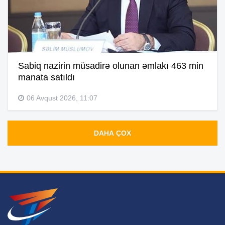
Sabiq nazirin müsadirə olunan əmlakı 463 min
manata satıldı
06 Avqust 2026, 11:07
DAHA ÇOX