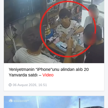
Yeniyetmənin “iPhone”unu əlindən alıb 20
Yanvarda satdı –
Video
06 Avqust 2026, 16:51