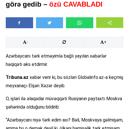
görə gedib –
özü CAVABLADI
-
+
Azərbaycanı tərk etməyimlə bağlı yayılan xəbərlər
həqiqəti əks etdirmir.
Tribuna.az
xəbər verir ki, bu sözləri Globalinfo.az-a keçmiş
meyxanaçı Elşən Xəzər deyib.
O, işləri ilə əlaqədar müvəqqəti Rusiyanın paytaxtı Moskva
şəhərində olduğunu bildirib:
“Azərbaycanı niyə tərk edim axı? Bəli, Moskvaya gəlmişəm,
amma bu o demək deyil ki, ölkəni həmişəlik tərk etmişəm.