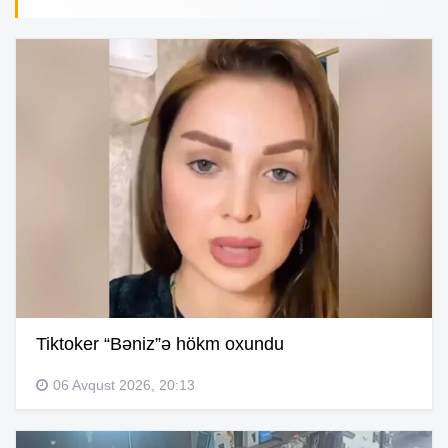
Tiktoker “Bəniz”ə hökm oxundu
06 Avqust 2026, 20:13