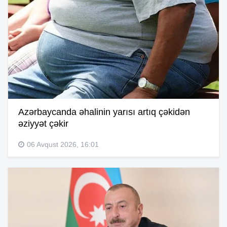
Azərbaycanda əhalinin yarısı artıq çəkidən
əziyyət çəkir
06 Avqust 2026, 16:01