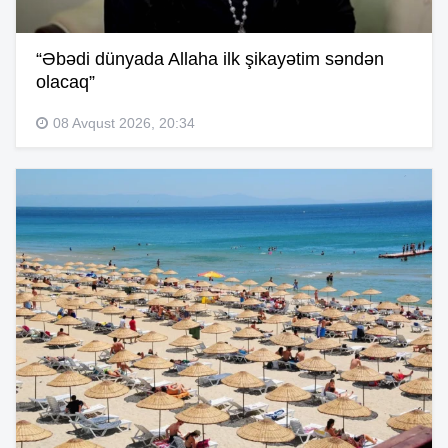
“Əbədi dünyada Allaha ilk şikayətim səndən
olacaq”
08 Avqust 2026, 20:34