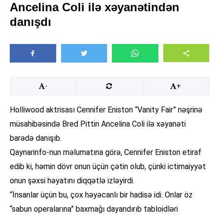
Ancelina Coli ilə xəyanətindən
danışdı
-
+
Holliwood aktrisası Cennifer Eniston “Vanity Fair” nəşrinə
müsahibəsində Bred Pittin Ancelina Coli ilə xəyanəti
barədə danışıb.
Qaynarinfo-nun məlumatına görə, Cennifer Eniston etiraf
edib ki, həmin dövr onun üçün çətin olub, çünki ictimaiyyət
onun şəxsi həyatını diqqətlə izləyirdi.
“İnsanlar üçün bu, çox həyəcanlı bir hadisə idi. Onlar öz
“sabun operalarına” baxmağı dayandırıb tabloidləri