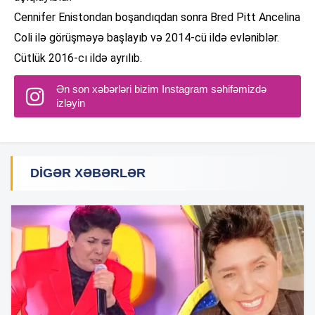
Cennifer Enistondan boşandıqdan sonra Bred Pitt Ancelina
Coli ilə görüşməyə başlayıb və 2014-cü ildə evləniblər.
Cütlük 2016-cı ildə ayrılıb.
Ən son xəbərləri bizim Instagram səhifəmizdə
izləyin
DIGƏR XƏBƏRLƏR