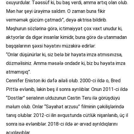
oxuyurdular. Təəssüf ki, bu baş verdi, amma artıq olan olub.
Mən hər şeyi ürəyimə saldım. O zaman buna fikir
verməmək gücüm çatmadı”, deyə aktrisa bildirib.
Məşhurun sözlərinə görə, ictimaiyyət çox vaxt unudur ki,
aktyorlar da digər insanlar kimidir, buna görə də utanmadan
başqalarının şəxsi həyatını müzakirə edirlər:
“Onlar düşünürlər ki, siz belə bir həyata imza atmısınızsa,
dözməlisiniz. Amma məsələ ondadır ki, biz bu həyata imza
atmamışıq”.
Cennifer Eniston iki dəfə ailəli olub. 2000-ci ildə o, Bred
Pittlə evlənib, lakin beş il sonra ayrılıblar. Onun 2011-ci ildə
“Dostlar” serialının ulduzunun Castin Teru ilə görüşdüyü
məlum olub. Onlar “Səyahət arzusu” filminin çəkilişlərində
tanış olublar. 2012-ci ilin avqustunda cütlük nişanlanıb, üç il
sonra isə evləniblər. 2018-ci ildə ər-arvad ayrıldıqlarını
açıqlayıblar.