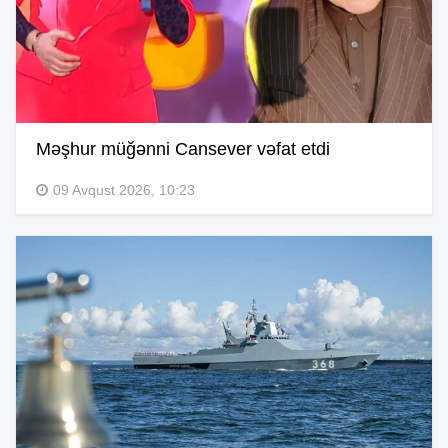
Məşhur müğənni Cansever vəfat etdi
09 Avqust 2026, 10:23