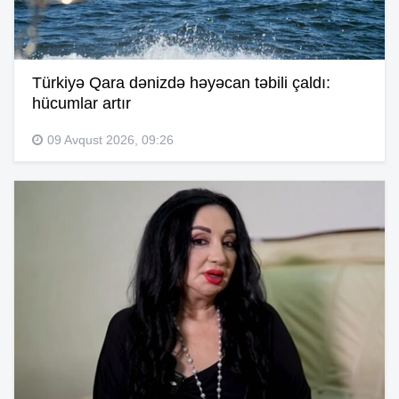
Türkiyə Qara dənizdə həyəcan təbili çaldı:
hücumlar artır
09 Avqust 2026, 09:26