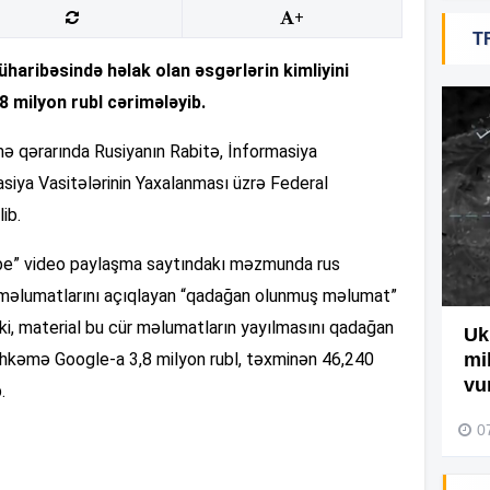
+
15
T
ribəsində həlak olan əsgərlərin kimliyini
,8 milyon rubl cərimələyib.
15
ə qərarında Rusiyanın Rabitə, İnformasiya
asiya Vasitələrinin Yaxalanması üzrə Federal
15
ib.
ube” video paylaşma saytındakı məzmunda rus
14
i məlumatlarını açıqlayan “qadağan olunmuş məlumat”
 ki, material bu cür məlumatların yayılmasını qadağan
Ağdamda yanğını bu şəxs
Uk
əhkəmə Google-a 3,8 milyon rubl, təxminən 46,240
törədibmiş – Video
mi
14
vu
.
04 Avqust 2026, 09:45
0
14