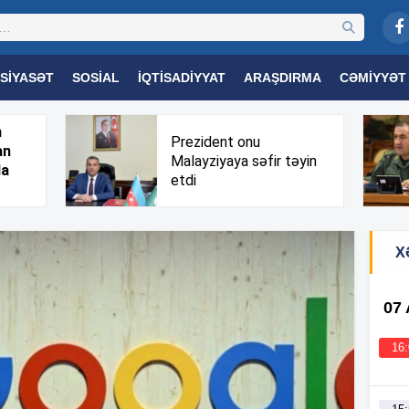
SIYASƏT
SOSIAL
İQTISADIYYAT
ARAŞDIRMA
CƏMIYYƏT
OGIYA
TƏHSIL
SAĞLAMLIQ
MARAQLI
TRIBUNA TV
h
Prezident onu
an
Malayziyaya səfir təyin
da
etdi
X
07
16