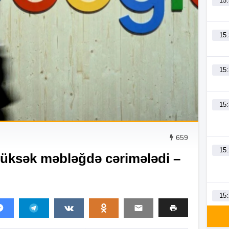
15
15
15
15
659
15
yüksək məbləğdə cərimələdi –
15