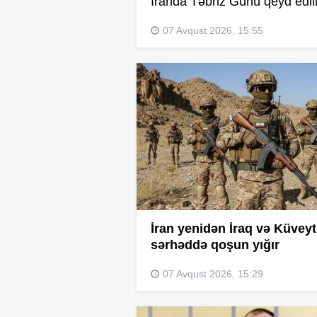
İranda Təbriz Günü qeyd edil
07 Avqust 2026, 15:55
İran yenidən İraq və Küveyt
sərhəddə qoşun yığır
07 Avqust 2026, 15:29