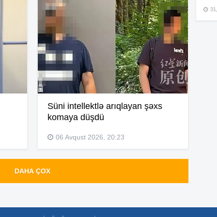
13
31,
13
13
13
Süni intellektlə arıqlayan şəxs
komaya düşdü
06 Avqust 2026, 20:23
13
DAHA ÇOX
12