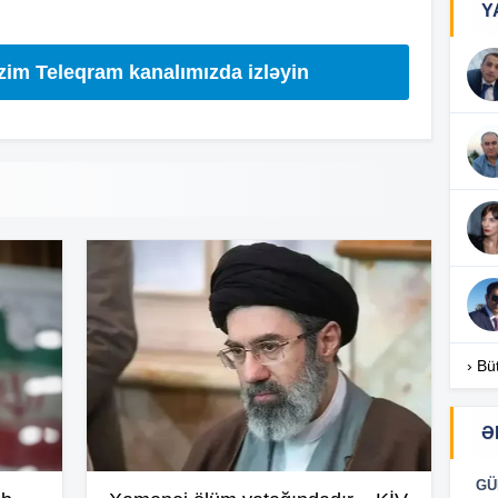
Y
izim Teleqram kanalımızda izləyin
14
13
13
› Bü
13
Ə
13
GÜ