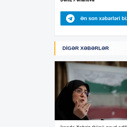
Ən son xəbərləri b
DIGƏR XƏBƏRLƏR