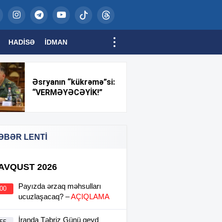
HADISƏ
İDMAN
Əsryanın “kükrəmə”si:
“VERMƏYƏCƏYİK!”
ƏBƏR LENTİ
 AVQUST 2026
Payızda ərzaq məhsulları
:00
ucuzlaşacaq? –
AÇIQLAMA
İranda Təbriz Günü qeyd