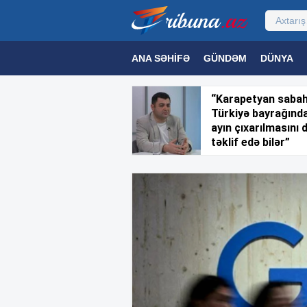
ANA SƏHIFƏ
GÜNDƏM
DÜNYA
MƏDƏNIYYƏT
MAQAZIN
TEXNOL
“Karapetyan saba
Türkiyə bayrağınd
ayın çıxarılmasını 
təklif edə bilər”