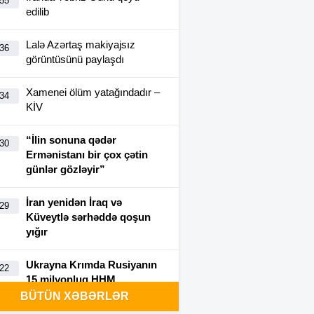
:55
edilib
Lalə Azərtaş makiyajsız
:36
görüntüsünü paylaşdı
Xamenei ölüm yatağındadır –
:34
KİV
“İlin sonuna qədər
:30
Ermənistanı bir çox çətin
günlər gözləyir”
İran yenidən İraq və
:29
Küveytlə sərhəddə qoşun
yığır
Ukrayna Krımda Rusiyanın
:22
15 milyonluq HHM
kompleksini vurdu-VİDEO
BÜTÜN XƏBƏRLƏR