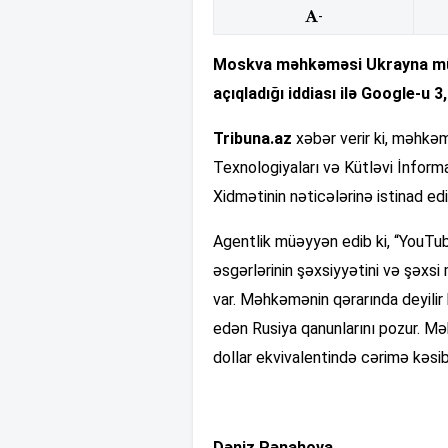
-
Moskva məhkəməsi Ukrayna müha
açıqladığı iddiası ilə Google-u 3
Tribuna.az
xəbər verir ki, məhkəm
Texnologiyaları və Kütləvi İnform
Xidmətinin nəticələrinə istinad edil
Agentlik müəyyən edib ki, “YouT
əsgərlərinin şəxsiyyətini və şəxs
var. Məhkəmənin qərarında deyilir
edən Rusiya qanunlarını pozur. M
dollar ekvivalentində cərimə kəsib
Dəniz Pənahova